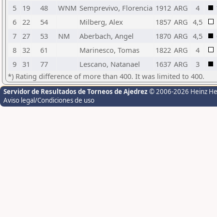
5
19
48
WNM
Semprevivo, Florencia
1912
ARG
4
6
22
54
Milberg, Alex
1857
ARG
4,5
7
27
53
NM
Aberbach, Angel
1870
ARG
4,5
8
32
61
Marinesco, Tomas
1822
ARG
4
9
31
77
Lescano, Natanael
1637
ARG
3
*) Rating difference of more than 400. It was limited to 400.
Servidor de Resultados de Torneos de Ajedrez
© 2006-2026 Heinz H
Aviso legal/Condiciones de uso