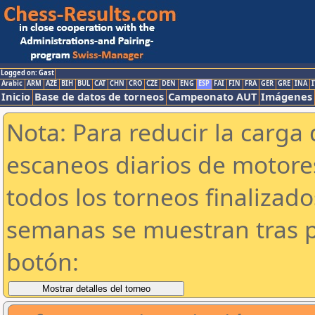
Logged on: Gast
Arabic
ARM
AZE
BIH
BUL
CAT
CHN
CRO
CZE
DEN
ENG
ESP
FAI
FIN
FRA
GER
GRE
INA
I
Inicio
Base de datos de torneos
Campeonato AUT
Imágenes
Nota: Para reducir la carga 
escaneos diarios de motor
todos los torneos finalizad
semanas se muestran tras p
botón: