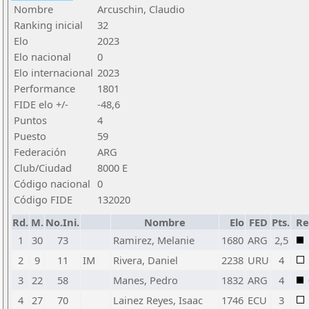
Nombre
Arcuschin, Claudio
Ranking inicial
32
Elo
2023
Elo nacional
0
Elo internacional
2023
Performance
1801
FIDE elo +/-
-48,6
Puntos
4
Puesto
59
Federación
ARG
Club/Ciudad
8000 E
Código nacional
0
Código FIDE
132020
Rd.
M.
No.Ini.
Nombre
Elo
FED
Pts.
Re
1
30
73
Ramirez, Melanie
1680
ARG
2,5
2
9
11
IM
Rivera, Daniel
2238
URU
4
3
22
58
Manes, Pedro
1832
ARG
4
4
27
70
Lainez Reyes, Isaac
1746
ECU
3