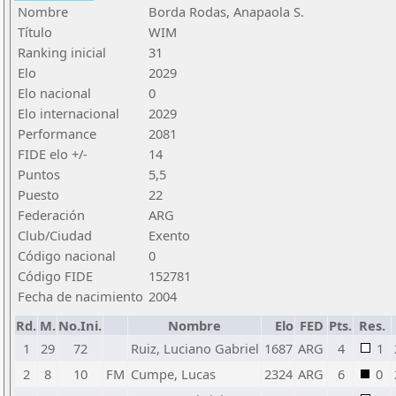
Nombre
Borda Rodas, Anapaola S.
Título
WIM
Ranking inicial
31
Elo
2029
Elo nacional
0
Elo internacional
2029
Performance
2081
FIDE elo +/-
14
Puntos
5,5
Puesto
22
Federación
ARG
Club/Ciudad
Exento
Código nacional
0
Código FIDE
152781
Fecha de nacimiento
2004
Rd.
M.
No.Ini.
Nombre
Elo
FED
Pts.
Res.
1
29
72
Ruiz, Luciano Gabriel
1687
ARG
4
1
2
8
10
FM
Cumpe, Lucas
2324
ARG
6
0