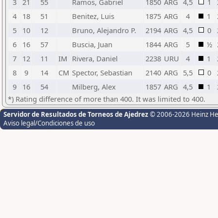
3
21
55
Ramos, Gabriel
1850
ARG
4,5
1
4
18
51
Benitez, Luis
1875
ARG
4
1
5
10
12
Bruno, Alejandro P.
2194
ARG
4,5
0
6
16
57
Buscia, Juan
1844
ARG
5
½
7
12
11
IM
Rivera, Daniel
2238
URU
4
1
8
9
14
CM
Spector, Sebastian
2140
ARG
5,5
0
9
16
54
Milberg, Alex
1857
ARG
4,5
1
*) Rating difference of more than 400. It was limited to 400.
Servidor de Resultados de Torneos de Ajedrez
© 2006-2026 Heinz H
Aviso legal/Condiciones de uso