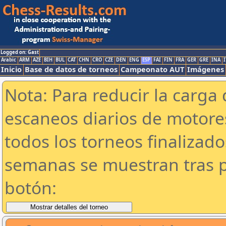
Logged on: Gast
Arabic
ARM
AZE
BIH
BUL
CAT
CHN
CRO
CZE
DEN
ENG
ESP
FAI
FIN
FRA
GER
GRE
INA
I
Inicio
Base de datos de torneos
Campeonato AUT
Imágenes
Nota: Para reducir la carga 
escaneos diarios de motor
todos los torneos finalizad
semanas se muestran tras p
botón: