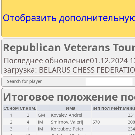
Отобразить дополнительну
Republican Veterans Tou
Последнее обновление01.12.2024 1
загрузка: BELARUS CHESS FEDERATI
Search for player
Итоговое положение пос
Ст.ном
Ст.ном.
Имя
Тип
пол
Рейт.Межд
1
2
GM
Kovalev, Andrei
231
2
4
IM
Smirnov, Valerij
S70
208
3
1
IM
Korzubov, Peter
234