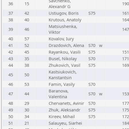
Savchenko,
36
15
190
Alexandr G
37
42
Ustiugov, Boris
S75
161
38
40
Krutous, Anatoly
164
Matsiushenka,
39
46
147
Viktor
40
57
Kovalov, Iury
41
52
Drazdovich, Alena
S70
w
42
45
Rayankou, Vasili
S75
151
43
35
Busel, Nikolay
S70
171
44
38
Zhukovich, Vasil
S75
169
Kastsiukovich,
45
50
Kanstantsin
46
53
Famin, Vasily
S70
Baranova,
47
44
S70
w
153
Valentina
48
29
Chervanets, Avinir
S70
177
49
30
Zhuk, Aleksandr
S75
175
50
34
Kireev, Mihail
S75
172
51
21
Salauyeu, Siarhei
184