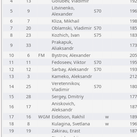
4
13
Golubev, Vladimir
192
Litvinenko,
5
9
S70
196
Alexander
6
7
Kliza, Mikhail
198
7
20
Oblamski, Vladimir
S70
185
8
23
Kozhich, Ivan
S75
183
Prakapuk,
9
33
173
Aliaksandr
10
6
FM
Bystrov, Alexander
205
11
11
Fedoseev, Viktor
S70
195
12
12
Sarbay, Aleksandr
S70
193
13
3
Kameko, Aleksandr
212
Veretennikov,
14
25
S70
180
Vladimir
15
28
Sergey, Dmitriy
177
Aniskovich,
16
17
187
Aleksandr
17
16
WGM
Eidelson, Rakhil
w
189
18
8
Kulagina, Svetlana
w
196
19
19
Zakirau, Erast
187