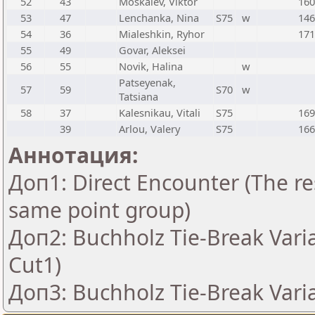
52
43
Moskalev, Viktor
160
53
47
Lenchanka, Nina
S75
w
146
54
36
Mialeshkin, Ryhor
171
55
49
Govar, Aleksei
56
55
Novik, Halina
w
Patseyenak,
57
59
S70
w
Tatsiana
58
37
Kalesnikau, Vitali
S75
169
39
Arlou, Valery
S75
166
Аннотация:
Доп1: Direct Encounter (The res
same point group)
Доп2: Buchholz Tie-Break Vari
Cut1)
Доп3: Buchholz Tie-Break Vari