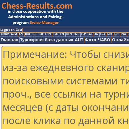
Logged on: Gast
Arabic
ARM
AZE
BIH
BUL
CAT
CHN
CRO
CZE
DEN
ENG
ESP
FAI
FIN
FRA
GER
GRE
INA
I
Главная
Турнирная база данных
AUT
Фото
ЧАВО
Онлайн
Примечание: Чтобы снизи
из-за ежедневного скани
поисковыми системами ти
проч., все ссылки на тур
месяцев (с даты окончан
после клика по данной кн