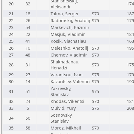
Stanishevskij,
20
32
174
Aleksandr
21
18
Talma, Sergei
S70
187
22
26
Radomskij, Anatolij
S75
179
23
54
Markevich, Kazimir
24
22
Masjuk, Vladimir
184
25
41
Kosik, Viachaslau
163
26
10
Meleshko, Anatolij
S70
195
27
48
Chernov, Vladimir
S70
Shakhadanau,
28
31
S70
175
Henadzi
29
27
Varantsou, Ivan
S75
179
30
14
Kazantsev, Valentin
S75
190
Zakrevsky,
31
51
S75
Stanislav
32
24
Khodas, Vikentsi
S70
181
33
5
Muivid, Yury
S75
208
Sosnovsky,
34
56
Stanislav
35
58
Moroz, Mikhail
S70