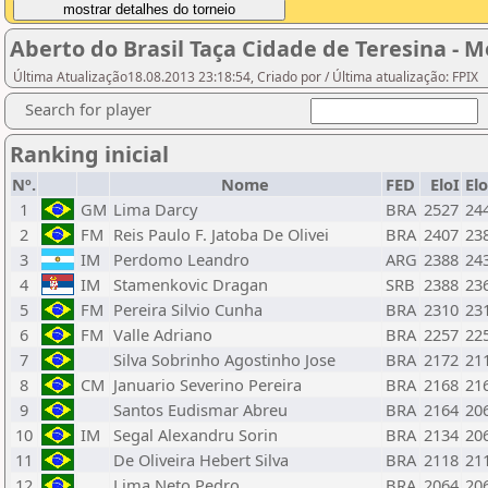
Aberto do Brasil Taça Cidade de Teresina - 
Última Atualização18.08.2013 23:18:54, Criado por / Última atualização: FPIX
Search for player
Ranking inicial
Nº.
Nome
FED
EloI
El
1
GM
Lima Darcy
BRA
2527
24
2
FM
Reis Paulo F. Jatoba De Olivei
BRA
2407
23
3
IM
Perdomo Leandro
ARG
2388
24
4
IM
Stamenkovic Dragan
SRB
2388
23
5
FM
Pereira Silvio Cunha
BRA
2310
23
6
FM
Valle Adriano
BRA
2257
22
7
Silva Sobrinho Agostinho Jose
BRA
2172
21
8
CM
Januario Severino Pereira
BRA
2168
21
9
Santos Eudismar Abreu
BRA
2164
20
10
IM
Segal Alexandru Sorin
BRA
2134
20
11
De Oliveira Hebert Silva
BRA
2118
21
12
Lima Neto Pedro
BRA
2064
20