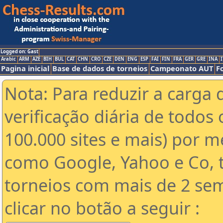
Logged on: Gast
Arabic
ARM
AZE
BIH
BUL
CAT
CHN
CRO
CZE
DEN
ENG
ESP
FAI
FIN
FRA
GER
GRE
INA
I
Pagina inicial
Base de dados de torneios
Campeonato AUT
F
Nota: Para reduzir a carga 
verificação diária de todos 
100.000 sites e mais) por 
como Google, Yahoo e Co, t
torneios com mais de 2 se
clicar no botão a seguir :