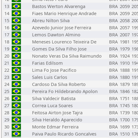
13
Bastos Werton Alvarenga
BRA
2059
20
14
Fiaes Mario Henrique Andrade
BRA
2059
20
15
Abreu Nilton Silva
BRA
2058
20
16
Azevedo Junior Jose Ferreira
BRA
2057
19
17
Lemos Dawton Almino
BRA
2007
19
18
Meneses Lourenco Teixeira De
BRA
1981
19
19
Gomes Da Silva Filho Jose
BRA
1979
19
20
Nonato Veras Da Silva Raimundo
BRA
1924
19
21
Farias Edilsom
BRA
1910
19
22
Lima Fo Jose Pacifico
BRA
1888
19
23
Sales Luis Carlos
BRA
1880
19
24
Cardoso Da Silva Roberto
BRA
1879
18
25
Pereira Fo Hildebrando Apolon
BRA
1846
18
26
Silva Valdecir Batista
BRA
1751
18
27
Correa Luca Soares
BRA
1745
18
28
Feitosa Airton Jose Tajra
BRA
1739
18
29
Silva Heraldo Aparecido
BRA
1700
17
30
Monte Edmar Ferreira
BRA
1699
17
31
Paiva Paulo Ricardo Goncalves
BRA
1510
17