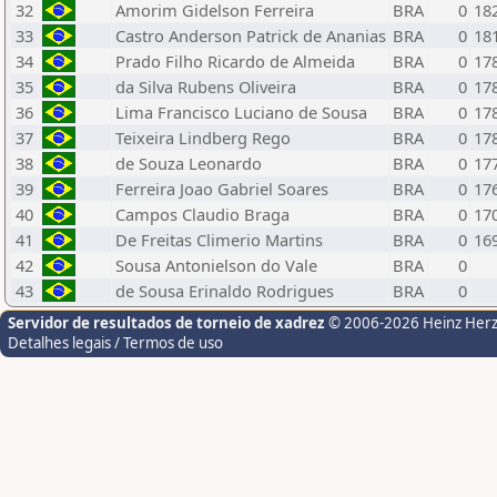
32
Amorim Gidelson Ferreira
BRA
0
18
33
Castro Anderson Patrick de Ananias
BRA
0
18
34
Prado Filho Ricardo de Almeida
BRA
0
17
35
da Silva Rubens Oliveira
BRA
0
17
36
Lima Francisco Luciano de Sousa
BRA
0
17
37
Teixeira Lindberg Rego
BRA
0
17
38
de Souza Leonardo
BRA
0
17
39
Ferreira Joao Gabriel Soares
BRA
0
17
40
Campos Claudio Braga
BRA
0
17
41
De Freitas Climerio Martins
BRA
0
16
42
Sousa Antonielson do Vale
BRA
0
43
de Sousa Erinaldo Rodrigues
BRA
0
Servidor de resultados de torneio de xadrez
© 2006-2026 Heinz Her
Detalhes legais / Termos de uso