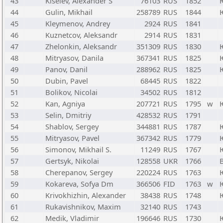
43
Kiselev, Alexander S
76103
RUS
1852
44
Gulin, Mikhail
258789
RUS
1844
45
Kleymenov, Andrey
2924
RUS
1841
46
Kuznetcov, Aleksandr
2914
RUS
1831
47
Zhelonkin, Aleksandr
351309
RUS
1830
48
Mitryasov, Danila
367341
RUS
1825
49
Panov, Danil
288962
RUS
1825
50
Dubin, Pavel
68445
RUS
1822
51
Bolikov, Nicolai
34502
RUS
1812
52
Kan, Agniya
207721
RUS
1795
w
53
Selin, Dmitriy
428532
RUS
1791
54
Shablov, Sergey
344881
RUS
1787
55
Mitryasov, Pavel
367342
RUS
1779
56
Simonov, Mikhail S.
11249
RUS
1767
57
Gertsyk, Nikolai
128558
UKR
1766
58
Cherepanov, Sergey
220224
RUS
1763
59
Kokareva, Sofya Dm
366506
FID
1763
w
60
Krivokhizhin, Alexander
38438
RUS
1748
61
Rukavishnikov, Maxim
32140
RUS
1743
62
Medik, Vladimir
196646
RUS
1730