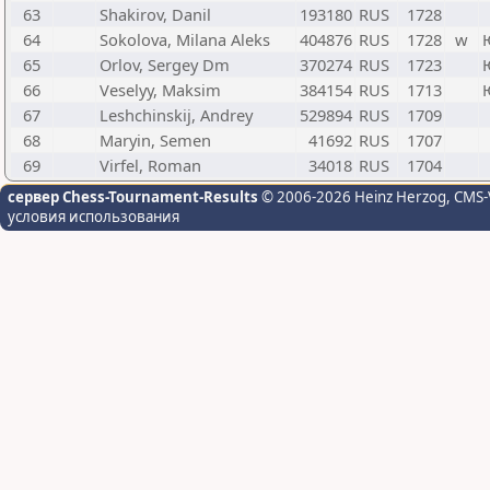
63
Shakirov, Danil
193180
RUS
1728
64
Sokolova, Milana Aleks
404876
RUS
1728
w
65
Orlov, Sergey Dm
370274
RUS
1723
66
Veselyy, Maksim
384154
RUS
1713
67
Leshchinskij, Andrey
529894
RUS
1709
68
Maryin, Semen
41692
RUS
1707
69
Virfel, Roman
34018
RUS
1704
сервер Chess-Tournament-Results
© 2006-2026 Heinz Herzog
, CMS-
условия использования