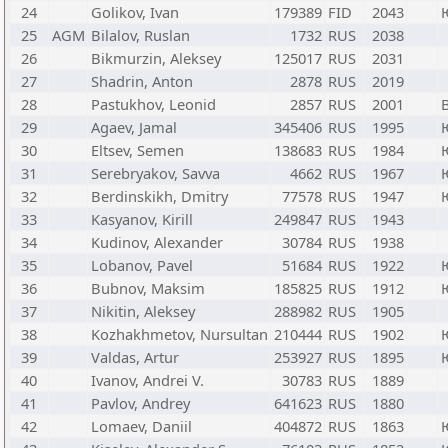
24
Golikov, Ivan
179389
FID
2043
25
AGM
Bilalov, Ruslan
1732
RUS
2038
26
Bikmurzin, Aleksey
125017
RUS
2031
27
Shadrin, Anton
2878
RUS
2019
28
Pastukhov, Leonid
2857
RUS
2001
29
Agaev, Jamal
345406
RUS
1995
30
Eltsev, Semen
138683
RUS
1984
31
Serebryakov, Savva
4662
RUS
1967
32
Berdinskikh, Dmitry
77578
RUS
1947
33
Kasyanov, Kirill
249847
RUS
1943
34
Kudinov, Alexander
30784
RUS
1938
35
Lobanov, Pavel
51684
RUS
1922
36
Bubnov, Maksim
185825
RUS
1912
37
Nikitin, Aleksey
288982
RUS
1905
38
Kozhakhmetov, Nursultan
210444
RUS
1902
39
Valdas, Artur
253927
RUS
1895
40
Ivanov, Andrei V.
30783
RUS
1889
41
Pavlov, Andrey
641623
RUS
1880
42
Lomaev, Daniil
404872
RUS
1863