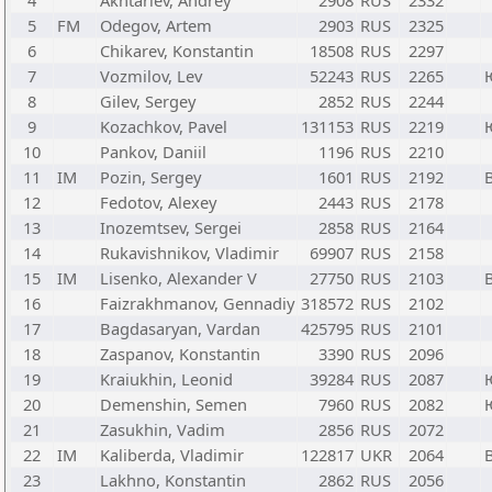
4
Akhtariev, Andrey
2908
RUS
2332
5
FM
Odegov, Artem
2903
RUS
2325
6
Chikarev, Konstantin
18508
RUS
2297
7
Vozmilov, Lev
52243
RUS
2265
8
Gilev, Sergey
2852
RUS
2244
9
Kozachkov, Pavel
131153
RUS
2219
10
Pankov, Daniil
1196
RUS
2210
11
IM
Pozin, Sergey
1601
RUS
2192
12
Fedotov, Alexey
2443
RUS
2178
13
Inozemtsev, Sergei
2858
RUS
2164
14
Rukavishnikov, Vladimir
69907
RUS
2158
15
IM
Lisenko, Alexander V
27750
RUS
2103
16
Faizrakhmanov, Gennadiy
318572
RUS
2102
17
Bagdasaryan, Vardan
425795
RUS
2101
18
Zaspanov, Konstantin
3390
RUS
2096
19
Kraiukhin, Leonid
39284
RUS
2087
20
Demenshin, Semen
7960
RUS
2082
21
Zasukhin, Vadim
2856
RUS
2072
22
IM
Kaliberda, Vladimir
122817
UKR
2064
23
Lakhno, Konstantin
2862
RUS
2056