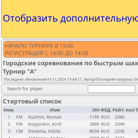
Отобразить дополнительну
НАЧАЛО ТУРНИРА В 15:00
РЕГИСТРАЦИЯ С 14:00 ДО 14:50
Городские соревнования по быстрым ш
Турнир "A"
Последнее обновление16.11.2024 15:44:11, Автор/Последняя загрузка: Int
Search for player
Стартовый список
Ном.
Имя
ИН
ФЕД.
Рейт.
пол
1
FM
Kuzmin, Roman
1195
RUS
2366
2
FM
Kopjonkin, Kirill
2880
RUS
2349
3
CM
Dovbnia, Nikita
8034
RUS
2338