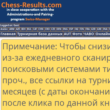
Logged on: Gast
Arabic
ARM
AZE
BIH
BUL
CAT
CHN
CRO
CZE
DEN
ENG
ESP
FAI
FIN
FRA
GER
GRE
INA
I
Главная
Турнирная база данных
AUT
Фото
ЧАВО
Онлайн
Примечание: Чтобы снизи
из-за ежедневного скани
поисковыми системами ти
проч., все ссылки на тур
месяцев (с даты окончан
после клика по данной кн