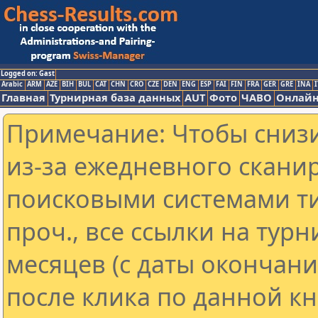
Logged on: Gast
Arabic
ARM
AZE
BIH
BUL
CAT
CHN
CRO
CZE
DEN
ENG
ESP
FAI
FIN
FRA
GER
GRE
INA
I
Главная
Турнирная база данных
AUT
Фото
ЧАВО
Онлайн
Примечание: Чтобы снизи
из-за ежедневного скани
поисковыми системами ти
проч., все ссылки на тур
месяцев (с даты окончан
после клика по данной кн