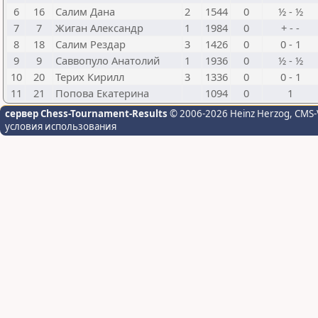
6
16
Салим Дана
2
1544
0
½ - ½
7
7
Жиган Александр
1
1984
0
+ - -
8
18
Салим Рездар
3
1426
0
0 - 1
9
9
Саввопуло Анатолий
1
1936
0
½ - ½
10
20
Терих Кирилл
3
1336
0
0 - 1
11
21
Попова Екатерина
1094
0
1
сервер Chess-Tournament-Results
© 2006-2026 Heinz Herzog
, CMS-
условия использования