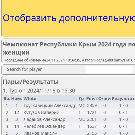
Отобразить дополнительну
Чемпионат Республики Крым 2024 года п
женщин
Последнее обновление24.11.2024 18:34:35, Автор/Последняя загрузка: Cr
Search for player
Пары/Результаты
1. Тур on 2024/11/16 в 15.30
Bo.
Ном.
White
Гр
Рейт
Очки
Результат
1
1
Трускавецкий Александр
МС
2359
0
1 - 0
2
12
Кутузов Валерий
1
1721
0
0 - 1
3
3
Ледаков Александр
МС
2261
0
1 - 0
4
14
Челебиев Эскендер
1
1637
0
0 - 1
5
5
Иванов Максим
2156
0
1 - 0