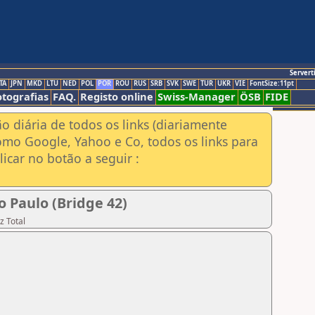
Servert
TA
JPN
MKD
LTU
NED
POL
POR
ROU
RUS
SRB
SVK
SWE
TUR
UKR
VIE
FontSize:11pt
otografias
FAQ.
Registo online
Swiss-Manager
ÖSB
FIDE
ão diária de todos os links (diariamente
omo Google, Yahoo e Co, todos os links para
icar no botão a seguir :
 Paulo (Bridge 42)
z Total