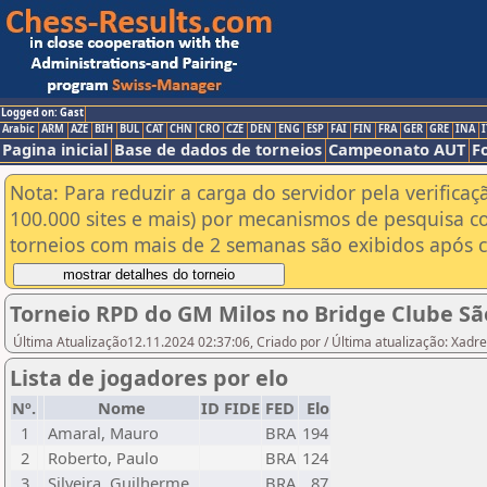
Logged on: Gast
Arabic
ARM
AZE
BIH
BUL
CAT
CHN
CRO
CZE
DEN
ENG
ESP
FAI
FIN
FRA
GER
GRE
INA
I
Pagina inicial
Base de dados de torneios
Campeonato AUT
F
Nota: Para reduzir a carga do servidor pela verificaç
100.000 sites e mais) por mecanismos de pesquisa c
torneios com mais de 2 semanas são exibidos após cl
Torneio RPD do GM Milos no Bridge Clube São
Última Atualização12.11.2024 02:37:06, Criado por / Última atualização: Xadre
Lista de jogadores por elo
Nº.
Nome
ID FIDE
FED
Elo
1
Amaral, Mauro
BRA
194
2
Roberto, Paulo
BRA
124
3
Silveira, Guilherme
BRA
87