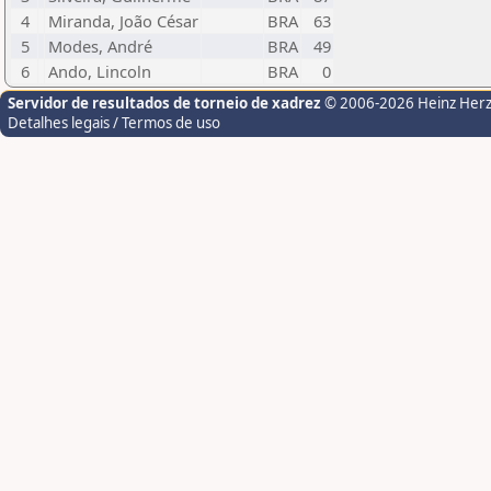
4
Miranda, João César
BRA
63
5
Modes, André
BRA
49
6
Ando, Lincoln
BRA
0
Servidor de resultados de torneio de xadrez
© 2006-2026 Heinz Her
Detalhes legais / Termos de uso