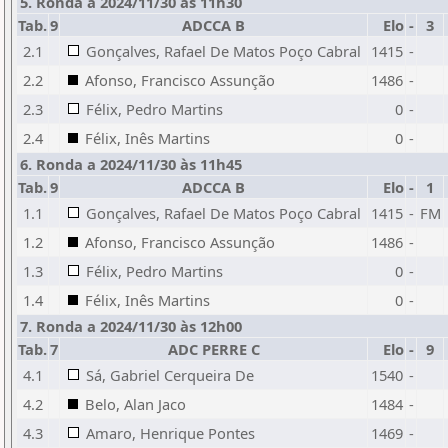
5. Ronda a 2024/11/30 às 11h30
Tab.
9
ADCCA B
Elo
-
3
2.1
Gonçalves, Rafael De Matos Poço Cabral
1415
-
2.2
Afonso, Francisco Assunção
1486
-
2.3
Félix, Pedro Martins
0
-
2.4
Félix, Inês Martins
0
-
6. Ronda a 2024/11/30 às 11h45
Tab.
9
ADCCA B
Elo
-
1
1.1
Gonçalves, Rafael De Matos Poço Cabral
1415
-
FM
1.2
Afonso, Francisco Assunção
1486
-
1.3
Félix, Pedro Martins
0
-
1.4
Félix, Inês Martins
0
-
7. Ronda a 2024/11/30 às 12h00
Tab.
7
ADC PERRE C
Elo
-
9
4.1
Sá, Gabriel Cerqueira De
1540
-
4.2
Belo, Alan Jaco
1484
-
4.3
Amaro, Henrique Pontes
1469
-