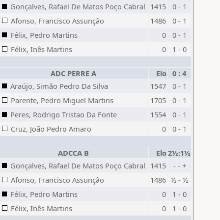
Gonçalves, Rafael De Matos Poço Cabral
1415
0 - 1
Afonso, Francisco Assunção
1486
0 - 1
Félix, Pedro Martins
0
0 - 1
Félix, Inês Martins
0
1 - 0
ADC PERRE A
Elo
0 : 4
Araújo, Simão Pedro Da Silva
1547
0 - 1
Parente, Pedro Miguel Martins
1705
0 - 1
Peres, Rodrigo Tristao Da Fonte
1554
0 - 1
Cruz, João Pedro Amaro
0
0 - 1
ADCCA B
Elo
2½:1½
Gonçalves, Rafael De Matos Poço Cabral
1415
- - +
Afonso, Francisco Assunção
1486
½ - ½
Félix, Pedro Martins
0
1 - 0
Félix, Inês Martins
0
1 - 0