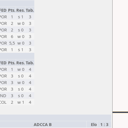
FED
Pts.
Res.
Tab.
POR
1
s 1
3
POR
2
w 0
3
POR
2
s 0
3
POR
6
w 0
3
POR
5,5
w 0
3
POR
1
s 1
3
FED
Pts.
Res.
Tab.
POR
1
w 0
4
POR
3
s 0
4
POR
3
w 0
4
POR
3
s 0
4
IND
3
s 0
4
COL
2
w 1
4
ADCCA B
Elo
1 : 3