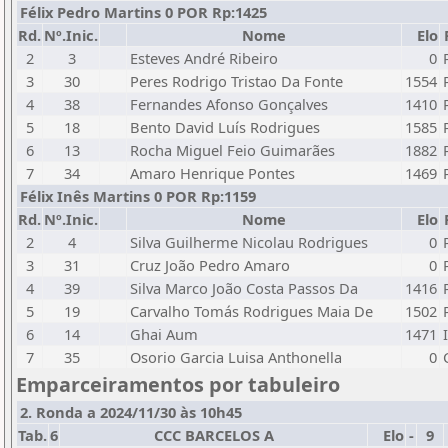
Félix Pedro Martins 0 POR Rp:1425
Rd.
Nº.Inic.
Nome
Elo
2
3
Esteves André Ribeiro
0
3
30
Peres Rodrigo Tristao Da Fonte
1554
4
38
Fernandes Afonso Gonçalves
1410
5
18
Bento David Luís Rodrigues
1585
6
13
Rocha Miguel Feio Guimarães
1882
7
34
Amaro Henrique Pontes
1469
Félix Inês Martins 0 POR Rp:1159
Rd.
Nº.Inic.
Nome
Elo
2
4
Silva Guilherme Nicolau Rodrigues
0
3
31
Cruz João Pedro Amaro
0
4
39
Silva Marco João Costa Passos Da
1416
5
19
Carvalho Tomás Rodrigues Maia De
1502
6
14
Ghai Aum
1471
7
35
Osorio Garcia Luisa Anthonella
0
Emparceiramentos por tabuleiro
2. Ronda a 2024/11/30 às 10h45
Tab.
6
CCC BARCELOS A
Elo
-
9