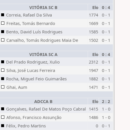
VITÓRIA SC B
Elo
0 : 4
Correia, Rafael Da Silva
1774
0 - 1
Freitas, Tomás Bernardo
1669
0 - 1
Bento, David Luís Rodrigues
1585
0 - 1
Carvalho, Tomás Rodrigues Maia De
1502
0 - 1
VITÓRIA SC A
Elo
0 : 4
Del Prado Rodriguez, Xulio
2312
0 - 1
Silva, José Lucas Ferreira
1947
0 - 1
Rocha, Miguel Feio Guimarães
1882
0 - 1
Ghai, Aum
1471
0 - 1
ADCCA B
Elo
2 : 2
Gonçalves, Rafael De Matos Poço Cabral
1415
1 - 0
Afonso, Francisco Assunção
1486
1 - 0
Félix, Pedro Martins
0
0 - 1