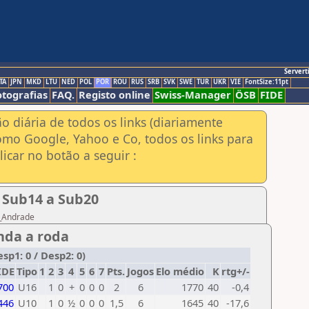
Servert
TA
JPN
MKD
LTU
NED
POL
POR
ROU
RUS
SRB
SVK
SWE
TUR
UKR
VIE
FontSize:11pt
otografias
FAQ.
Registo online
Swiss-Manager
ÖSB
FIDE
ão diária de todos os links (diariamente
omo Google, Yahoo e Co, todos os links para
icar no botão a seguir :
 Sub14 a Sub20
o_Andrade
nda a roda
sp1: 0 / Desp2: 0)
IDE
Tipo
1
2
3
4
5
6
7
Pts.
Jogos
Elo médio
K
rtg+/-
700
U16
1
0
+
0
0
0
2
6
1770
40
-0,4
446
U10
1
0
½
0
0
0
1,5
6
1645
40
-17,6