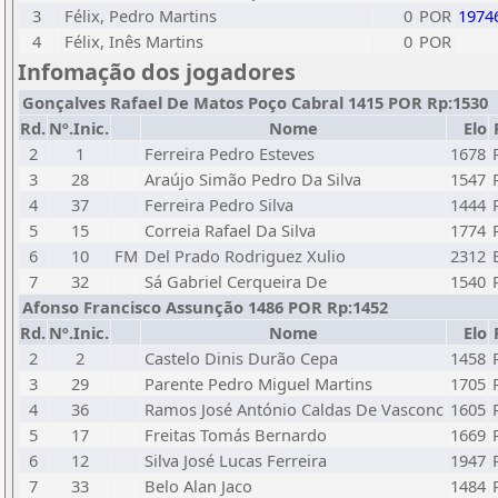
3
Félix, Pedro Martins
0
POR
1974
4
Félix, Inês Martins
0
POR
Infomação dos jogadores
Gonçalves Rafael De Matos Poço Cabral 1415 POR Rp:1530
Rd.
Nº.Inic.
Nome
Elo
2
1
Ferreira Pedro Esteves
1678
3
28
Araújo Simão Pedro Da Silva
1547
4
37
Ferreira Pedro Silva
1444
5
15
Correia Rafael Da Silva
1774
6
10
FM
Del Prado Rodriguez Xulio
2312
7
32
Sá Gabriel Cerqueira De
1540
Afonso Francisco Assunção 1486 POR Rp:1452
Rd.
Nº.Inic.
Nome
Elo
2
2
Castelo Dinis Durão Cepa
1458
3
29
Parente Pedro Miguel Martins
1705
4
36
Ramos José António Caldas De Vasconc
1605
5
17
Freitas Tomás Bernardo
1669
6
12
Silva José Lucas Ferreira
1947
7
33
Belo Alan Jaco
1484