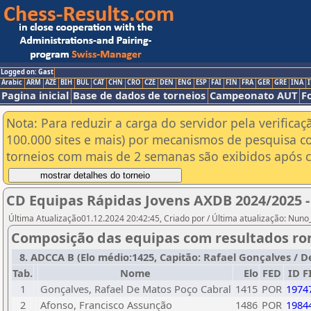
Logged on: Gast
Arabic
ARM
AZE
BIH
BUL
CAT
CHN
CRO
CZE
DEN
ENG
ESP
FAI
FIN
FRA
GER
GRE
INA
I
Pagina inicial
Base de dados de torneios
Campeonato AUT
F
Nota: Para reduzir a carga do servidor pela verificaç
100.000 sites e mais) por mecanismos de pesquisa c
torneios com mais de 2 semanas são exibidos após cl
CD Equipas Rápidas Jovens AXDB 2024/2025 -
Última Atualização01.12.2024 20:42:45, Criado por / Última atualização: Nun
Composição das equipas com resultados ro
8. ADCCA B (Elo médio:1425, Capitão: Rafael Gonçalves / De
Tab.
Nome
Elo
FED
ID F
1
Gonçalves, Rafael De Matos Poço Cabral
1415
POR
1974
2
Afonso, Francisco Assunção
1486
POR
1984