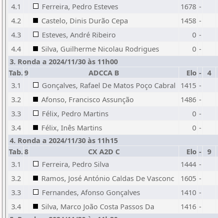
4.1
Ferreira, Pedro Esteves
1678
-
4.2
Castelo, Dinis Durão Cepa
1458
-
4.3
Esteves, André Ribeiro
0
-
4.4
Silva, Guilherme Nicolau Rodrigues
0
-
3. Ronda a 2024/11/30 às 11h00
Tab.
9
ADCCA B
Elo
-
4
3.1
Gonçalves, Rafael De Matos Poço Cabral
1415
-
3.2
Afonso, Francisco Assunção
1486
-
3.3
Félix, Pedro Martins
0
-
3.4
Félix, Inês Martins
0
-
4. Ronda a 2024/11/30 às 11h15
Tab.
8
CX A2D C
Elo
-
9
3.1
Ferreira, Pedro Silva
1444
-
3.2
Ramos, José António Caldas De Vasconc
1605
-
3.3
Fernandes, Afonso Gonçalves
1410
-
3.4
Silva, Marco João Costa Passos Da
1416
-