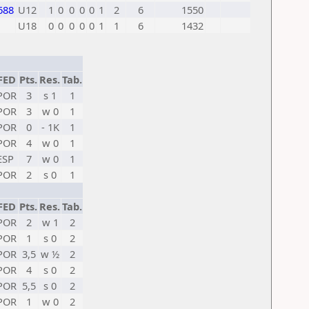
688
U12
1
0
0
0
0
1
2
6
1550
U18
0
0
0
0
0
1
1
6
1432
FED
Pts.
Res.
Tab.
POR
3
s 1
1
POR
3
w 0
1
POR
0
- 1K
1
POR
4
w 0
1
ESP
7
w 0
1
POR
2
s 0
1
FED
Pts.
Res.
Tab.
POR
2
w 1
2
POR
1
s 0
2
POR
3,5
w ½
2
POR
4
s 0
2
POR
5,5
s 0
2
POR
1
w 0
2