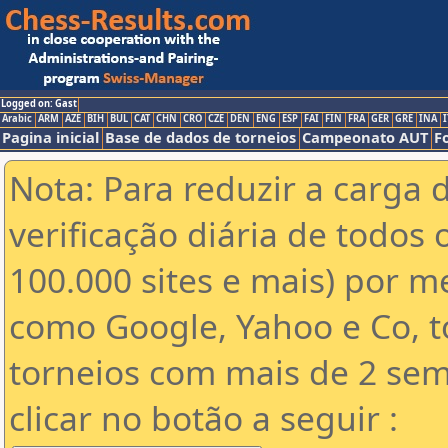
Logged on: Gast
Arabic
ARM
AZE
BIH
BUL
CAT
CHN
CRO
CZE
DEN
ENG
ESP
FAI
FIN
FRA
GER
GRE
INA
I
Pagina inicial
Base de dados de torneios
Campeonato AUT
F
Nota: Para reduzir a carga 
verificação diária de todos 
100.000 sites e mais) por 
como Google, Yahoo e Co, t
torneios com mais de 2 sem
clicar no botão a seguir :