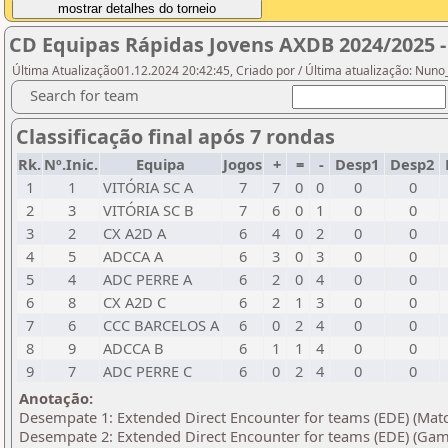
CD Equipas Rápidas Jovens AXDB 2024/2025 -
Última Atualização01.12.2024 20:42:45, Criado por / Última atualização: Nun
Search for team
Classificação final após 7 rondas
Rk.
Nº.Inic.
Equipa
Jogos
+
=
-
Desp1
Desp2
1
1
VITÓRIA SC A
7
7
0
0
0
0
2
3
VITÓRIA SC B
7
6
0
1
0
0
3
2
CX A2D A
6
4
0
2
0
0
4
5
ADCCA A
6
3
0
3
0
0
5
4
ADC PERRE A
6
2
0
4
0
0
6
8
CX A2D C
6
2
1
3
0
0
7
6
CCC BARCELOS A
6
0
2
4
0
0
8
9
ADCCA B
6
1
1
4
0
0
9
7
ADC PERRE C
6
0
2
4
0
0
Anotação:
Desempate 1: Extended Direct Encounter for teams (EDE) (Mat
Desempate 2: Extended Direct Encounter for teams (EDE) (Gam