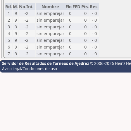
Rd.
M.
No.Ini.
Nombre
Elo
FED
Pts.
Res.
1
9
-2
sin emparejar
0
0
- 0
2
9
-2
sin emparejar
0
0
- 0
3
9
-2
sin emparejar
0
0
- 0
4
9
-2
sin emparejar
0
0
- 0
5
9
-2
sin emparejar
0
0
- 0
6
9
-2
sin emparejar
0
0
- 0
7
9
-2
sin emparejar
0
0
- 0
Servidor de Resultados de Torneos de Ajedrez
© 2006-2026 Heinz H
Aviso legal/Condiciones de uso