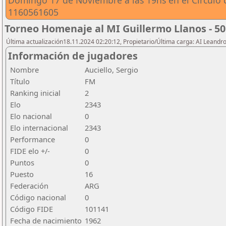
Domingo 17 de Noviembre a las 19hs en el Circulo 
1160561605
Torneo Homenaje al MI Guillermo Llanos - 50
Última actualización18.11.2024 02:20:12, Propietario/Última carga: AI Leand
Información de jugadores
Nombre
Auciello, Sergio
Título
FM
Ranking inicial
2
Elo
2343
Elo nacional
0
Elo internacional
2343
Performance
0
FIDE elo +/-
0
Puntos
0
Puesto
16
Federación
ARG
Código nacional
0
Código FIDE
101141
Fecha de nacimiento
1962