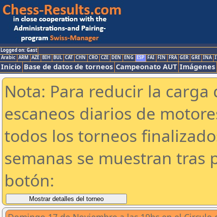
Logged on: Gast
Arabic
ARM
AZE
BIH
BUL
CAT
CHN
CRO
CZE
DEN
ENG
ESP
FAI
FIN
FRA
GER
GRE
INA
I
Inicio
Base de datos de torneos
Campeonato AUT
Imágenes
Nota: Para reducir la carga 
escaneos diarios de motor
todos los torneos finalizad
semanas se muestran tras p
botón: