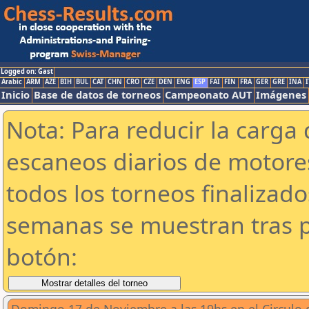
Logged on: Gast
Arabic
ARM
AZE
BIH
BUL
CAT
CHN
CRO
CZE
DEN
ENG
ESP
FAI
FIN
FRA
GER
GRE
INA
I
Inicio
Base de datos de torneos
Campeonato AUT
Imágenes
Nota: Para reducir la carga 
escaneos diarios de motor
todos los torneos finalizad
semanas se muestran tras p
botón: