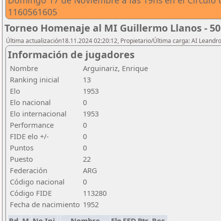
Domingo 17 de Noviembre a las 19hs en el Circulo 
1160561605
Torneo Homenaje al MI Guillermo Llanos - 50
Última actualización18.11.2024 02:20:12, Propietario/Última carga: AI Leand
Información de jugadores
Nombre
Arguinariz, Enrique
Ranking inicial
13
Elo
1953
Elo nacional
0
Elo internacional
1953
Performance
0
FIDE elo +/-
0
Puntos
0
Puesto
22
Federación
ARG
Código nacional
0
Código FIDE
113280
Fecha de nacimiento
1952
Rd.
M.
No.Ini.
Nombre
Elo
FED
Pts.
Res.