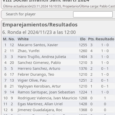
Última actualización23.11.2024 16:10:55, Propietario/Última carga: Pablo Casti
Search for player
Emparejamientos/Resultados
6. Ronda el 2024/11/23 a las 12:00
M.
No.
White
Elo
Pts.
Resultado
1
12
Macarro Santos, Xavier
1255
3
1 - 0
2
11
Zhao, Yunfei
1260
4
1 - 0
3
3
Haro Trujillo, Andrea Julieta
1404
3
1 - 0
4
20
Sanchez Gimenez, Pablo
1210
3
1 - 0
5
5
Herrero Sanchez, Arturo
1376
2
0 - 1
6
17
Febrer Durango, Teo
1210
2
1 - 0
7
13
Vigier Olive, Pau
1251
2
0 - 1
8
21
Yayloyan Kerobian, Artur
1210
1
0 - 1
9
14
Ramos Saritupac, Joan Sebastian
1224
1
1 - 0
10
9
Rodriguez Valencia, Ivan Mauricio
1268
0
1
11
2
Egas Martinez, Allan Uriel
1428
0
0
12
6
Jimenez Guadalajara, Roc
1368
0
0