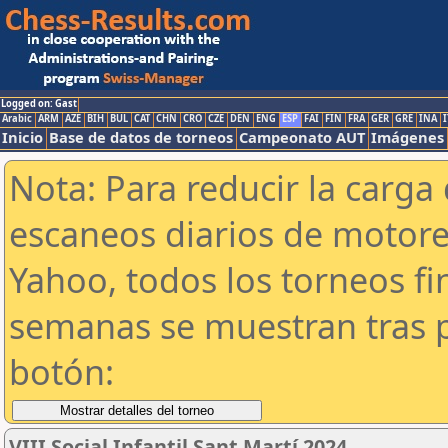
Logged on: Gast
Arabic
ARM
AZE
BIH
BUL
CAT
CHN
CRO
CZE
DEN
ENG
ESP
FAI
FIN
FRA
GER
GRE
INA
I
Inicio
Base de datos de torneos
Campeonato AUT
Imágenes
Nota: Para reducir la carga 
escaneos diarios de motor
Yahoo, todos los torneos f
semanas se muestran tras p
botón:
VIII Social Infantil Sant Martí 2024