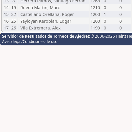
13
8
Herrera Ramos, Santiago Ferran
1268
0
0
14
19
Rueda Martin, Marc
1210
0
0
15
22
Castellano Orellana, Roger
1200
1
0
16
25
Yayloyan Kerobian, Edgar
1200
0
0
17
26
Vila Extremera, Alex
1199
0
0
Servidor de Resultados de Torneos de Ajedrez
© 2006-2026 Heinz H
Aviso legal/Condiciones de uso