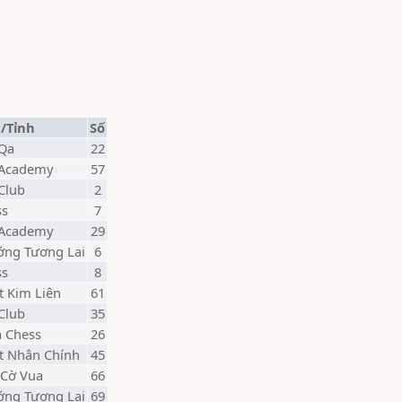
/Tỉnh
Số
 Qa
22
 Academy
57
Club
2
ss
7
 Academy
29
ớng Tương Lai
6
ss
8
t Kim Liên
61
Club
35
a Chess
26
t Nhân Chính
45
 Cờ Vua
66
ớng Tương Lai
69