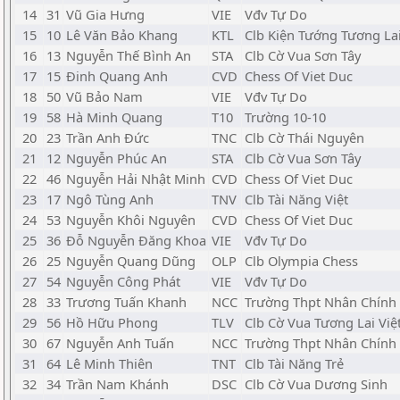
14
31
Vũ Gia Hưng
VIE
Vđv Tự Do
15
10
Lê Văn Bảo Khang
KTL
Clb Kiện Tướng Tương La
16
13
Nguyễn Thế Bình An
STA
Clb Cờ Vua Sơn Tây
17
15
Đinh Quang Anh
CVD
Chess Of Viet Duc
18
50
Vũ Bảo Nam
VIE
Vđv Tự Do
19
58
Hà Minh Quang
T10
Trường 10-10
20
23
Trần Anh Đức
TNC
Clb Cờ Thái Nguyên
21
12
Nguyễn Phúc An
STA
Clb Cờ Vua Sơn Tây
22
46
Nguyễn Hải Nhật Minh
CVD
Chess Of Viet Duc
23
17
Ngô Tùng Anh
TNV
Clb Tài Năng Việt
24
53
Nguyễn Khôi Nguyên
CVD
Chess Of Viet Duc
25
36
Đỗ Nguyễn Đăng Khoa
VIE
Vđv Tự Do
26
25
Nguyễn Quang Dũng
OLP
Clb Olympia Chess
27
54
Nguyễn Công Phát
VIE
Vđv Tự Do
28
33
Trương Tuấn Khanh
NCC
Trường Thpt Nhân Chính
29
56
Hồ Hữu Phong
TLV
Clb Cờ Vua Tương Lai Việ
30
67
Nguyễn Anh Tuấn
NCC
Trường Thpt Nhân Chính
31
64
Lê Minh Thiên
TNT
Clb Tài Năng Trẻ
32
34
Trần Nam Khánh
DSC
Clb Cờ Vua Dương Sinh