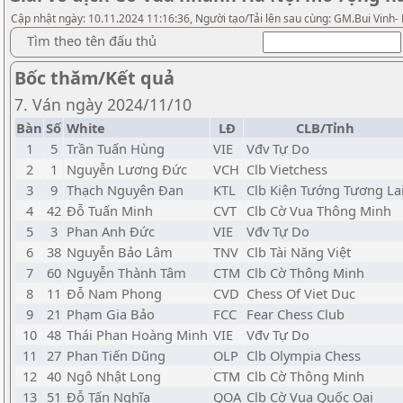
Cập nhật ngày: 10.11.2024 11:16:36, Người tạo/Tải lên sau cùng: GM.Bui Vinh-
Tìm theo tên đấu thủ
Bốc thăm/Kết quả
7. Ván ngày 2024/11/10
Bàn
Số
White
LĐ
CLB/Tỉnh
1
5
Trần Tuấn Hùng
VIE
Vđv Tự Do
2
1
Nguyễn Lương Đức
VCH
Clb Vietchess
3
9
Thạch Nguyên Đan
KTL
Clb Kiện Tướng Tương La
4
42
Đỗ Tuấn Minh
CVT
Clb Cờ Vua Thông Minh
5
3
Phan Anh Đức
VIE
Vđv Tự Do
6
38
Nguyễn Bảo Lâm
TNV
Clb Tài Năng Việt
7
60
Nguyễn Thành Tâm
CTM
Clb Cờ Thông Minh
8
11
Đỗ Nam Phong
CVD
Chess Of Viet Duc
9
21
Phạm Gia Bảo
FCC
Fear Chess Club
10
48
Thái Phan Hoàng Minh
VIE
Vđv Tự Do
11
27
Phan Tiến Dũng
OLP
Clb Olympia Chess
12
40
Ngô Nhật Long
CTM
Clb Cờ Thông Minh
13
51
Đỗ Tấn Nghĩa
QOA
Clb Cờ Vua Quốc Oai