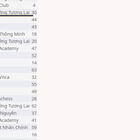
Club
4
ớng Tương Lai
30
44
43
 Thông Minh
18
ớng Tương Lai
20
 Academy
47
52
14
63
 Vnca
32
55
49
achess
28
ớng Tương Lai
62
i Nguyên
37
 Academy
41
t Nhân Chính
59
16