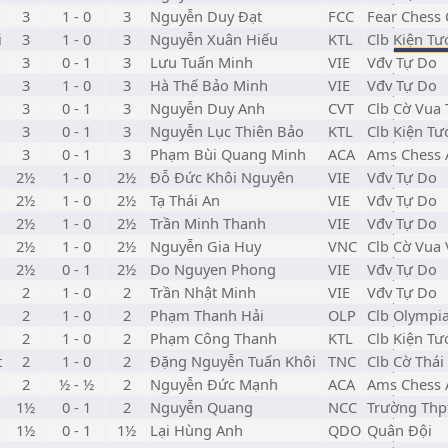
3
1 - 0
3
Nguyễn Duy Đạt
FCC
Fear Chess 
i
3
1 - 0
3
Nguyễn Xuân Hiếu
KTL
Clb Kiện Tư
3
0 - 1
3
Lưu Tuấn Minh
VIE
Vđv Tự Do
3
1 - 0
3
Hà Thế Bảo Minh
VIE
Vđv Tự Do
3
0 - 1
3
Nguyễn Duy Anh
CVT
Clb Cờ Vua
3
0 - 1
3
Nguyễn Lục Thiên Bảo
KTL
Clb Kiện Tư
3
0 - 1
3
Phạm Bùi Quang Minh
ACA
Ams Chess
2½
1 - 0
2½
Đỗ Đức Khôi Nguyên
VIE
Vđv Tự Do
2½
1 - 0
2½
Tạ Thái An
VIE
Vđv Tự Do
2½
1 - 0
2½
Trần Minh Thanh
VIE
Vđv Tự Do
2½
1 - 0
2½
Nguyễn Gia Huy
VNC
Clb Cờ Vua
2½
0 - 1
2½
Do Nguyen Phong
VIE
Vđv Tự Do
2
1 - 0
2
Trần Nhật Minh
VIE
Vđv Tự Do
2
1 - 0
2
Phạm Thanh Hải
OLP
Clb Olympi
2
1 - 0
2
Phạm Công Thanh
KTL
Clb Kiện Tư
t
2
1 - 0
2
Đặng Nguyễn Tuấn Khôi
TNC
Clb Cờ Thá
2
½ - ½
2
Nguyễn Đức Mạnh
ACA
Ams Chess
1½
0 - 1
2
Nguyễn Quang
NCC
Trường Thp
1½
0 - 1
1½
Lại Hùng Anh
QDO
Quân Đội