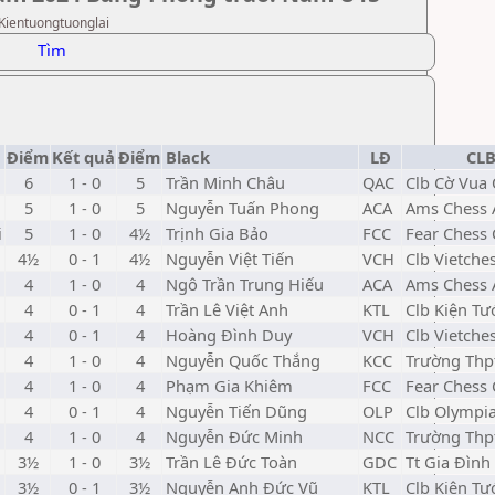
 Kientuongtuonglai
Tìm
Điểm
Kết quả
Điểm
Black
LĐ
CLB
6
1 - 0
5
Trần Minh Châu
QAC
Clb Cờ Vua
5
1 - 0
5
Nguyễn Tuấn Phong
ACA
Ams Chess
i
5
1 - 0
4½
Trịnh Gia Bảo
FCC
Fear Chess 
4½
0 - 1
4½
Nguyễn Việt Tiến
VCH
Clb Vietche
4
1 - 0
4
Ngô Trần Trung Hiếu
ACA
Ams Chess
4
0 - 1
4
Trần Lê Việt Anh
KTL
Clb Kiện Tư
4
0 - 1
4
Hoàng Đình Duy
VCH
Clb Vietche
4
1 - 0
4
Nguyễn Quốc Thắng
KCC
Trường Thp
4
1 - 0
4
Phạm Gia Khiêm
FCC
Fear Chess 
4
0 - 1
4
Nguyễn Tiến Dũng
OLP
Clb Olympi
4
1 - 0
4
Nguyễn Đức Minh
NCC
Trường Thp
3½
1 - 0
3½
Trần Lê Đức Toàn
GDC
Tt Gia Đình
3½
0 - 1
3½
Nguyễn Anh Đức Vũ
KTL
Clb Kiện Tư