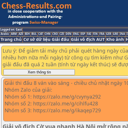
Logged on: Gast
Arabic
ARM
AZE
BIH
BUL
CAT
CHN
CRO
CZE
DEN
ENG
ESP
FAI
FIN
FRA
GER
GRE
INA
I
Trang chủ
Cơ sở dữ liệu Giải đấu
Giải vô địch AUT
Kho ảnh
H
Lưu ý: Để giảm tải máy chủ phải quét hàng ngày của t
nhiều hơn nữa mỗi ngày) từ công cụ tìm kiếm như Goo
giải đấu đã quá 2 tuần (tính từ ngày kết thúc) sẽ đư
Giải thi đấu 8 ván vào sáng - chiều chủ nhật ngày 
Nhóm Zalo của giải:
Nhóm số 1: https://zalo.me/g/cvynya292
Nhóm số 2: https://zalo.me/g/cihlfu428
Nhóm số 3: https://zalo.me/g/ikaqep729
Giải vô địch Cờ vua nhanh Hà Nội mở rộng 