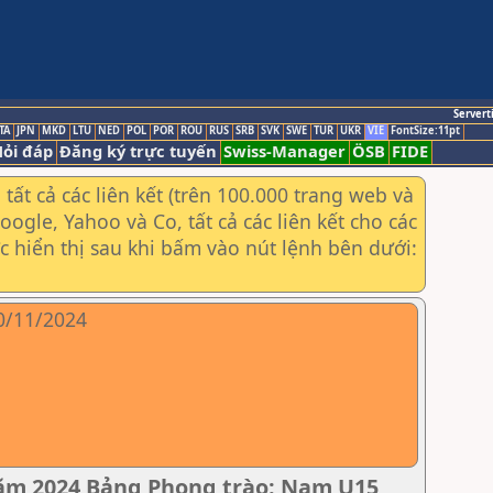
Servert
TA
JPN
MKD
LTU
NED
POL
POR
ROU
RUS
SRB
SVK
SWE
TUR
UKR
VIE
FontSize:11pt
ỏi đáp
Đăng ký trực tuyến
Swiss-Manager
ÖSB
FIDE
ất cả các liên kết (trên 100.000 trang web và
gle, Yahoo và Co, tất cả các liên kết cho các
ợc hiển thị sau khi bấm vào nút lệnh bên dưới:
10/11/2024
năm 2024 Bảng Phong trào: Nam U15