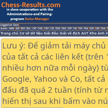
Logged on: Gast
Arabic
ARM
AZE
BIH
BUL
CAT
CHN
CRO
CZE
DEN
ENG
ESP
FAI
FIN
FRA
GER
GRE
INA
I
Trang chủ
Cơ sở dữ liệu Giải đấu
Giải vô địch AUT
Kho ảnh
H
Lưu ý: Để giảm tải máy chủ
của tất cả các liên kết (trê
nhiều hơn nữa mỗi ngày) t
Google, Yahoo và Co, tất cả 
đấu đã quá 2 tuần (tính từ 
hiển thị sau khi bấm vào nú