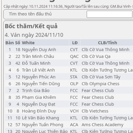
Cập nhật ngày: 10.11.2024 11:16:36, Người tạo/Tải lên sau cùng: GM.Bui Vinh-
Tìm theo tên đấu thủ
Bốc thăm/Kết quả
4. Ván ngày 2024/11/10
Bàn
Số
White
LĐ
CLB/Tỉnh
1
18
Nguyễn Duy Anh
CVT
Clb Cờ Vua Thông Minh
2
22
Trần Minh Châu
QAC
Clb Cờ Vua Qa
3
42
Đỗ Tuấn Minh
CVT
Clb Cờ Vua Thông Minh
4
6
Trần Lê Việt Anh
KTL
Clb Kiện Tướng Tương La
5
12
Nguyễn Phúc An
STA
Clb Cờ Vua Sơn Tây
6
26
Nguyễn Tiến Dũng
OLP
Clb Olympia Chess
7
2
Trịnh Gia Bảo
FCC
Fear Chess Club
8
35
Phạm Gia Khiêm
FCC
Fear Chess Club
9
4
Nguyễn Duy Đạt
FCC
Fear Chess Club
10
8
Hoàng Đình Duy
VCH
Clb Vietchess
11
10
Lê Văn Bảo Khang
KTL
Clb Kiện Tướng Tương La
12
57
Nguyễn Tuấn Phong
ACA
Ams Chess Academy
13
20
Nguyễn Lục Thiên Bảo
KTL
Clb Kiện Tướng Tương La