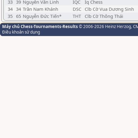
33
39
Nguyễn Văn Linh
IQC
Iq Chess
34
34
Trần Nam Khánh
DSC
Clb Cờ Vua Dương Sinh
35
65
Nguyễn Đức Tiến*
THT
Clb Cờ Thông Thái
Máy chủ Chess-Tournaments-Results
© 2006-2026 Heinz Herzog
, C
Điều khoản sử dụng