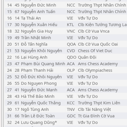
14
45
Nguyễn Đức Minh
NCC
Trường Thpt Nhân Chính
15
67
Nguyễn Anh Tuấn
NCC
Trường Thpt Nhân Chính
16
14
Tạ Thái An
VIE
Vđv Tự Do
17
30
Nguyễn Xuân Hiếu
KTL
Clb Kiện Tướng Tương La
18
32
Nguyễn Gia Huy
VNC
Clb Cờ Vua Vnca
19
49
Trần Nhật Minh
VIE
Vđv Tự Do
20
51
Đỗ Tấn Nghĩa
QOA
Clb Cờ Vua Quốc Oai
21
53
Nguyễn Khôi Nguyên
CVD
Chess Of Viet Duc
22
16
Lại Hùng Anh
QDO
Quân Đội
23
47
Phạm Bùi Quang Minh
ACA
Ams Chess Academy
24
28
Phạm Thanh Hải
OLP
Clb Olympiachess
25
52
Đỗ Đức Khôi Nguyên
VIE
Vđv Tự Do
26
55
Do Nguyen Phong
VIE
Vđv Tự Do
27
41
Nguyễn Đức Mạnh
ACA
Ams Chess Academy
28
43
Hà Thế Bảo Minh
VIE
Vđv Tự Do
29
61
Nguyễn Quốc Thắng
KCC
Trường Thpt Kim Liên
30
17
Ngô Tùng Anh
TNV
Clb Tài Năng Việt
31
66
Trần Lê Đức Toàn
GDC
Tt Gia Đình Cờ Vua
32
24
Lưu Quang Dũng*
VIE
Vđv Tự Do