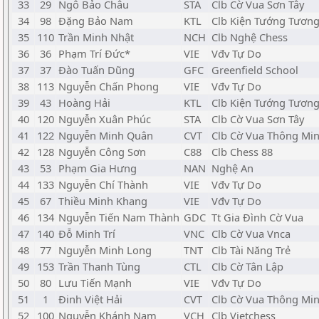
33
29
Ngô Bảo Châu
STA
Clb Cờ Vua Sơn Tây
34
98
Đặng Bảo Nam
KTL
Clb Kiện Tướng Tương
35
110
Trần Minh Nhật
NCH
Clb Nghệ Chess
36
36
Phạm Trí Đức*
VIE
Vđv Tự Do
37
37
Đào Tuấn Dũng
GFC
Greenfield School
38
113
Nguyễn Chấn Phong
VIE
Vđv Tự Do
39
43
Hoàng Hải
KTL
Clb Kiện Tướng Tương
40
120
Nguyễn Xuân Phúc
STA
Clb Cờ Vua Sơn Tây
41
122
Nguyễn Minh Quân
CVT
Clb Cờ Vua Thông Mi
42
128
Nguyễn Công Sơn
C88
Clb Chess 88
43
53
Phạm Gia Hưng
NAN
Nghệ An
44
133
Nguyễn Chí Thành
VIE
Vđv Tự Do
45
67
Thiều Minh Khang
VIE
Vđv Tự Do
46
134
Nguyễn Tiến Nam Thành
GDC
Tt Gia Đình Cờ Vua
47
140
Đỗ Minh Trí
VNC
Clb Cờ Vua Vnca
48
77
Nguyễn Minh Long
TNT
Clb Tài Năng Trẻ
49
153
Trần Thanh Tùng
CTL
Clb Cờ Tân Lập
50
80
Lưu Tiến Mạnh
VIE
Vđv Tự Do
51
1
Đinh Việt Hải
CVT
Clb Cờ Vua Thông Mi
52
100
Nguyễn Khánh Nam
VCH
Clb Vietchess