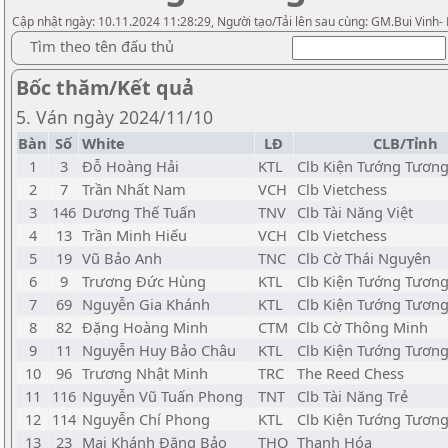
Cập nhật ngày: 10.11.2024 11:28:29, Người tạo/Tải lên sau cùng: GM.Bui Vinh-
Tìm theo tên đấu thủ
Bốc thăm/Kết quả
5. Ván ngày 2024/11/10
Bàn
Số
White
LĐ
CLB/Tỉnh
1
3
Đỗ Hoàng Hải
KTL
Clb Kiện Tướng Tương
2
7
Trần Nhất Nam
VCH
Clb Vietchess
3
146
Dương Thế Tuấn
TNV
Clb Tài Năng Việt
4
13
Trần Minh Hiếu
VCH
Clb Vietchess
5
19
Vũ Bảo Anh
TNC
Clb Cờ Thái Nguyên
6
9
Trương Đức Hùng
KTL
Clb Kiện Tướng Tương
7
69
Nguyễn Gia Khánh
KTL
Clb Kiện Tướng Tương
8
82
Đặng Hoàng Minh
CTM
Clb Cờ Thông Minh
9
11
Nguyễn Huy Bảo Châu
KTL
Clb Kiện Tướng Tương
10
96
Trương Nhật Minh
TRC
The Reed Chess
11
116
Nguyễn Vũ Tuấn Phong
TNT
Clb Tài Năng Trẻ
12
114
Nguyễn Chí Phong
KTL
Clb Kiện Tướng Tương
13
23
Mai Khánh Đăng Bảo
THO
Thanh Hóa