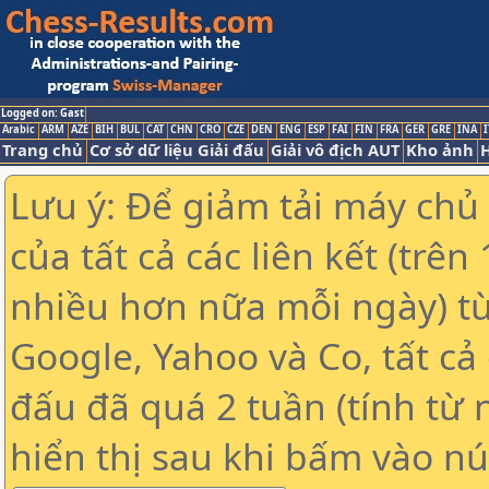
Logged on: Gast
Arabic
ARM
AZE
BIH
BUL
CAT
CHN
CRO
CZE
DEN
ENG
ESP
FAI
FIN
FRA
GER
GRE
INA
I
Trang chủ
Cơ sở dữ liệu Giải đấu
Giải vô địch AUT
Kho ảnh
H
Lưu ý: Để giảm tải máy chủ
của tất cả các liên kết (trê
nhiều hơn nữa mỗi ngày) t
Google, Yahoo và Co, tất cả 
đấu đã quá 2 tuần (tính từ 
hiển thị sau khi bấm vào nú