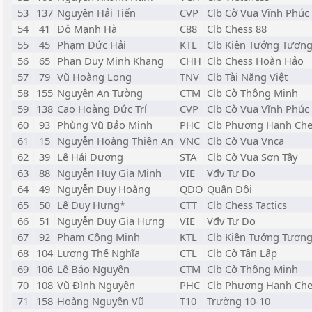
53
137
Nguyễn Hải Tiến
CVP
Clb Cờ Vua Vĩnh Phúc
54
41
Đỗ Mạnh Hà
C88
Clb Chess 88
55
45
Phạm Đức Hải
KTL
Clb Kiện Tướng Tương
56
65
Phan Duy Minh Khang
CHH
Clb Chess Hoàn Hảo
57
79
Vũ Hoàng Long
TNV
Clb Tài Năng Việt
58
155
Nguyễn An Tường
CTM
Clb Cờ Thông Minh
59
138
Cao Hoàng Đức Trí
CVP
Clb Cờ Vua Vĩnh Phúc
60
93
Phùng Vũ Bảo Minh
PHC
Clb Phương Hạnh Che
61
15
Nguyễn Hoàng Thiên An
VNC
Clb Cờ Vua Vnca
62
39
Lê Hải Dương
STA
Clb Cờ Vua Sơn Tây
63
88
Nguyễn Huy Gia Minh
VIE
Vđv Tự Do
64
49
Nguyễn Duy Hoàng
QDO
Quân Đội
65
50
Lê Duy Hưng*
CTT
Clb Chess Tactics
66
51
Nguyễn Duy Gia Hưng
VIE
Vđv Tự Do
67
92
Phạm Công Minh
KTL
Clb Kiện Tướng Tương
68
104
Lương Thế Nghĩa
CTL
Clb Cờ Tân Lập
69
106
Lê Bảo Nguyên
CTM
Clb Cờ Thông Minh
70
108
Vũ Đình Nguyên
PHC
Clb Phương Hạnh Che
71
158
Hoàng Nguyên Vũ
T10
Trường 10-10