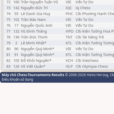
72
160
Trần Nguyễn Tuấn Vũ
VIE
Vđv Tự Do
73
142
Nguyễn Đức Trí
IQC
Iq Chess
74
55
Lê Danh Gia Huy
PHC
Clb Phương Hạnh Che
75
102
Trần Bảo Nam
VIE
Vđv Tự Do
76
17
Nguyễn Quốc Anh
VIE
Vđv Tự Do
77
132
Vũ Đình Thắng
HPD
Clb Kiện Tướng Hoa 
78
136
Trần Đức Thịnh
TNT
Clb Tài Năng Trẻ
79
2
Lê Minh Nhật*
KTL
Clb Kiện Tướng Tương
80
90
Nguyễn Quý Minh*
VIE
Vđv Tự Do
81
91
Nguyễn Quý Minh*
KTL
Clb Kiện Tướng Tương
82
105
Đỗ Khôi Nguyên*
VCH
Clb Vietchess
83
126
Võ Việt Quân*
OLP
Clb Olympia Chess
Máy chủ Chess-Tournaments-Results
© 2006-2026 Heinz Herzog
, C
Điều khoản sử dụng