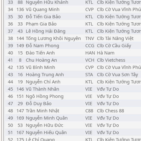
33
88
Nguyễn Hữu Khánh
KTL
Clb Kiện Tướng Tươn
34
136
Vũ Quang Minh
CVP
Clb Cờ Vua Vĩnh Phú
35
30
Đỗ Tiến Gia Bảo
KTL
Clb Kiện Tướng Tươn
36
33
Phạm Gia Bảo
KTL
Clb Kiện Tướng Tươn
37
43
Lê Hồng Hải Đăng
KTL
Clb Kiện Tướng Tươn
38
144
Tống Lương Khôi Nguyên
TNV
Clb Tài Năng Việt
39
149
Đỗ Nam Phong
CCG
Clb Cờ Cầu Giấy
40
15
Đào Tiến Anh
HAN
Hà Nam
41
8
Chu Hoàng An
VCH
Clb Vietchess
42
135
Vũ Bình Minh
CVP
Clb Cờ Vua Vĩnh Phú
43
16
Hoàng Trung Anh
STA
Clb Cờ Vua Sơn Tây
44
19
Nguyễn Chí Anh
KTL
Clb Kiện Tướng Tươn
45
146
Vũ Thành Nhân
VIE
Vđv Tự Do
46
151
Ngô Hồng Phong
VIE
Vđv Tự Do
47
29
Đỗ Duy Bảo
VIE
Vđv Tự Do
48
147
Trần Minh Nhật
C88
Clb Chess 88
49
169
Nguyễn Minh Quân
VIE
Vđv Tự Do
50
53
Nguyễn Hữu Đức
VIE
Vđv Tự Do
51
167
Nguyễn Hiếu Quân
VIE
Vđv Tự Do
52
175
Lê Chí Quang
KTL
Clb Kiện Tướng Tươn