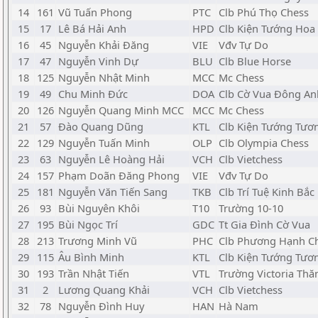
14
161
Vũ Tuấn Phong
PTC
Clb Phú Thọ Chess
15
17
Lê Bá Hải Anh
HPD
Clb Kiện Tướng Ho
16
45
Nguyễn Khải Đăng
VIE
Vđv Tự Do
17
47
Nguyễn Vinh Dự
BLU
Clb Blue Horse
18
125
Nguyễn Nhật Minh
MCC
Mc Chess
19
49
Chu Minh Đức
DOA
Clb Cờ Vua Đông An
20
126
Nguyễn Quang Minh MCC
MCC
Mc Chess
21
57
Đào Quang Dũng
KTL
Clb Kiện Tướng Tươn
22
129
Nguyễn Tuấn Minh
OLP
Clb Olympia Chess
23
63
Nguyễn Lê Hoàng Hải
VCH
Clb Vietchess
24
157
Phạm Doãn Đăng Phong
VIE
Vđv Tự Do
25
181
Nguyễn Văn Tiến Sang
TKB
Clb Trí Tuệ Kinh Bắc
26
93
Bùi Nguyên Khôi
T10
Trường 10-10
27
195
Bùi Ngọc Trí
GDC
Tt Gia Đình Cờ Vua
28
213
Trương Minh Vũ
PHC
Clb Phương Hạnh C
29
115
Âu Bình Minh
KTL
Clb Kiện Tướng Tươn
30
193
Trần Nhật Tiến
VTL
Trường Victoria Th
31
2
Lương Quang Khải
VCH
Clb Vietchess
32
78
Nguyễn Đình Huy
HAN
Hà Nam