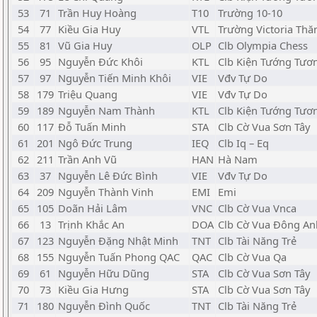
53
71
Trần Huy Hoàng
T10
Trường 10-10
54
77
Kiều Gia Huy
VTL
Trường Victoria Th
55
81
Vũ Gia Huy
OLP
Clb Olympia Chess
56
95
Nguyễn Đức Khôi
KTL
Clb Kiện Tướng Tươn
57
97
Nguyễn Tiến Minh Khôi
VIE
Vđv Tự Do
58
179
Triệu Quang
VIE
Vđv Tự Do
59
189
Nguyễn Nam Thành
KTL
Clb Kiện Tướng Tươn
60
117
Đỗ Tuấn Minh
STA
Clb Cờ Vua Sơn Tây
61
201
Ngô Đức Trung
IEQ
Clb Iq – Eq
62
211
Trần Anh Vũ
HAN
Hà Nam
63
37
Nguyễn Lê Đức Bình
VIE
Vđv Tự Do
64
209
Nguyễn Thành Vinh
EMI
Emi
65
105
Doãn Hải Lâm
VNC
Clb Cờ Vua Vnca
66
13
Trịnh Khắc An
DOA
Clb Cờ Vua Đông An
67
123
Nguyễn Đặng Nhật Minh
TNT
Clb Tài Năng Trẻ
68
155
Nguyễn Tuấn Phong QAC
QAC
Clb Cờ Vua Qa
69
61
Nguyễn Hữu Dũng
STA
Clb Cờ Vua Sơn Tây
70
73
Kiều Gia Hưng
STA
Clb Cờ Vua Sơn Tây
71
180
Nguyễn Đình Quốc
TNT
Clb Tài Năng Trẻ