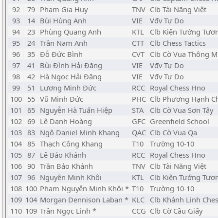
92
79
Phạm Gia Huy
TNV
Clb Tài Năng Việt
93
14
Bùi Hùng Anh
VIE
Vđv Tự Do
94
23
Phùng Quang Anh
KTL
Clb Kiện Tướng Tươn
95
24
Trần Nam Anh
CTT
Clb Chess Tactics
96
35
Đỗ Đức Bình
CVT
Clb Cờ Vua Thông M
97
41
Bùi Đình Hải Đăng
VIE
Vđv Tự Do
98
42
Hà Ngọc Hải Đăng
VIE
Vđv Tự Do
99
51
Lương Minh Đức
RCC
Royal Chess Hno
100
55
Vũ Minh Đức
PHC
Clb Phương Hạnh C
101
65
Nguyễn Hà Tuấn Hiệp
STA
Clb Cờ Vua Sơn Tây
102
69
Lê Danh Hoàng
GFC
Greenfield School
103
83
Ngô Daniel Minh Khang
QAC
Clb Cờ Vua Qa
104
85
Thạch Công Khang
T10
Trường 10-10
105
87
Lê Bảo Khánh
RCC
Royal Chess Hno
106
90
Trần Bảo Khánh
TNV
Clb Tài Năng Việt
107
96
Nguyễn Minh Khôi
KTL
Clb Kiện Tướng Tươn
108
100
Phạm Nguyễn Minh Khôi *
T10
Trường 10-10
109
104
Morgan Dennison Laban *
KLC
Clb Khánh Linh Che
110
109
Trần Ngọc Linh *
CCG
Clb Cờ Cầu Giấy