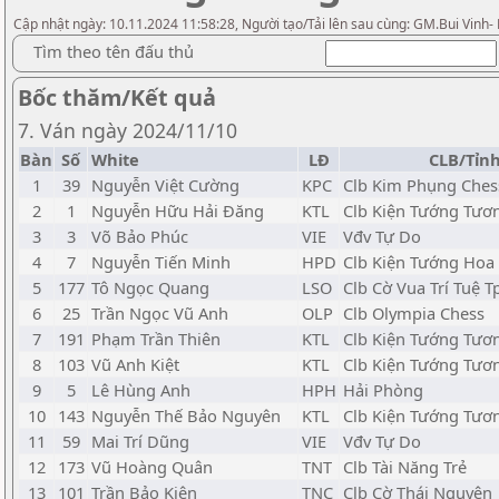
Cập nhật ngày: 10.11.2024 11:58:28, Người tạo/Tải lên sau cùng: GM.Bui Vinh-
Tìm theo tên đấu thủ
Bốc thăm/Kết quả
7. Ván ngày 2024/11/10
Bàn
Số
White
LĐ
CLB/Tỉn
1
39
Nguyễn Việt Cường
KPC
Clb Kim Phụng Ches
2
1
Nguyễn Hữu Hải Đăng
KTL
Clb Kiện Tướng Tươn
3
3
Võ Bảo Phúc
VIE
Vđv Tự Do
4
7
Nguyễn Tiến Minh
HPD
Clb Kiện Tướng Ho
5
177
Tô Ngọc Quang
LSO
Clb Cờ Vua Trí Tuệ T
6
25
Trần Ngọc Vũ Anh
OLP
Clb Olympia Chess
7
191
Phạm Trần Thiên
KTL
Clb Kiện Tướng Tươn
8
103
Vũ Anh Kiệt
KTL
Clb Kiện Tướng Tươn
9
5
Lê Hùng Anh
HPH
Hải Phòng
10
143
Nguyễn Thế Bảo Nguyên
KTL
Clb Kiện Tướng Tươn
11
59
Mai Trí Dũng
VIE
Vđv Tự Do
12
173
Vũ Hoàng Quân
TNT
Clb Tài Năng Trẻ
13
101
Trần Bảo Kiên
TNC
Clb Cờ Thái Nguyên