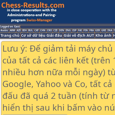
Logged on: Gast
Arabic
ARM
AZE
BIH
BUL
CAT
CHN
CRO
CZE
DEN
ENG
ESP
FAI
FIN
FRA
GER
GRE
INA
I
Trang chủ
Cơ sở dữ liệu Giải đấu
Giải vô địch AUT
Kho ảnh
H
Lưu ý: Để giảm tải máy chủ
của tất cả các liên kết (trê
nhiều hơn nữa mỗi ngày) t
Google, Yahoo và Co, tất cả 
đấu đã quá 2 tuần (tính từ 
hiển thị sau khi bấm vào nú