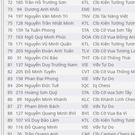
72
185
Trần Hồ Trường Sơn
KTL
Clb Kiện Tướng Tươn
73
94
Dương Anh Khôi
EMI
Emi
74
197
Nguyễn Văn Minh Trí
TNV
Clb Tài Năng Việt
75
128
Nguyễn Trần Nhật Minh
KTL
Clb Kiện Tướng Tươn
76
159
Tạ Tuấn Phong
STA
Clb Cờ Vua Sơn Tây
77
163
Ngô Quý Minh Phúc
DOA
Clb Cờ Vua Đông An
78
171
Nguyễn Vũ Minh Quân
KTL
Clb Kiện Tướng Tươn
79
203
Nguyễn Đoàn Anh Tuấn
TLV
Clb Cờ Vua Tương La
80
31
Nguyễn Chí Bảo
THT
Clb Cờ Thông Thái
81
137
Nguyễn Duy Trường Nam
VIE
Vđv Tự Do
82
205
Đỗ Minh Tuyển
CVT
Clb Cờ Vua Thông M
83
158
Phan Đại Phong
VIE
Vđv Tự Do
84
204
Nguyễn Đức Tuê
IQC
Iq Chess
85
215
Hoàng Sơn Quý
STA
Clb Cờ vua Sơn Tây
86
89
Nguyễn Minh Khánh
KLC
Clb Khánh Linh Che
87
27
Phạm Đình Bách
VIE
Vđv Tự Do
88
127
Nguyễn Quang Minh BVI
BVI
Clb Cờ Vua Ba Vì
89
107
Vũ Duy Bảo Lâm
KTL
Clb Kiện Tướng Tươn
90
116
Đỗ Quang Minh
VIE
Vđv Tự Do
91
26
Trần Quang Anh
CAP
Clb Captain Chess 