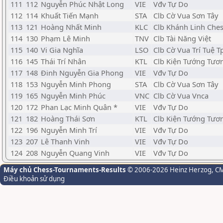
111
112
Nguyễn Phúc Nhật Long
VIE
Vđv Tự Do
112
114
Khuất Tiến Mạnh
STA
Clb Cờ Vua Sơn Tây
113
121
Hoàng Nhất Minh
KLC
Clb Khánh Linh Che
114
130
Phạm Lê Minh
TNV
Clb Tài Năng Việt
115
140
Vi Gia Nghĩa
LSO
Clb Cờ Vua Trí Tuệ T
116
145
Thái Trí Nhân
KTL
Clb Kiện Tướng Tươn
117
148
Đinh Nguyễn Gia Phong
VIE
Vđv Tự Do
118
153
Nguyễn Minh Phong
STA
Clb Cờ Vua Sơn Tây
119
165
Nguyễn Minh Phúc
VNC
Clb Cờ Vua Vnca
120
172
Phan Lạc Minh Quân *
VIE
Vđv Tự Do
121
182
Hoàng Thái Sơn
KTL
Clb Kiện Tướng Tươn
122
196
Nguyễn Minh Trí
VIE
Vđv Tự Do
123
207
Lê Thanh Vinh
VIE
Vđv Tự Do
124
208
Nguyễn Quang Vinh
VIE
Vđv Tự Do
Máy chủ Chess-Tournaments-Results
© 2006-2026 Heinz Herzog
, C
Điều khoản sử dụng