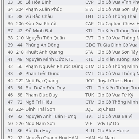
33
36
Lê Hòa Bình
CVP
Clb Cờ Vua Vĩnh Ph
34
204
Phạm Xuân Phúc
STA
Clb Cờ Vua Sơn Tây
35
38
Vũ Bảo Châu
THT
Clb Cờ Thông Thái
36
206
Đào Gia Phước
CAP
Clb Captian Chess
37
42
Đỗ Minh Đạt
KTL
Clb Kiện Tướng Tươ
38
210
Nguyễn Tiến Quân
CVT
Clb Cờ Vua Thông 
39
44
Phùng An Đông
GDC
Tt Gia Đình Cờ Vua
40
218
Khuất Anh Quang
STA
Clb Cờ Vua Sơn Tây
41
48
Nguyễn Minh Đức KTL
KTL
Clb Kiện Tướng Tươ
42
56
Phạm Nguyễn Phước Dũng
CTM
Clb Cờ Thông Minh
43
58
Phan Tiến Dũng
CVT
Clb Cờ Vua Thông 
44
222
Ngô Đại Quang
RCC
Royal Chess Hno
45
64
Bùi Doãn Đức Duy
KTL
Clb Kiện Tướng Tươ
46
68
Phạm Đức Duy
TUK
Clb Cờ Vua Tứ Kỳ
47
72
Ngô Trí Hiếu
CTM
Clb Cờ Thông Minh
48
224
Đinh Thái Sơn
IQC
Iq Chess
49
82
Nguyễn Anh Tuấn Hưng
BVI
Clb Cờ Vua Ba Vì
50
226
Ngọ Nam Sơn
VIE
Vđv Tự Do
51
86
Bùi Gia Huy
BLU
Clb Blue Horse
52
92
Nguyễn Quang Huy HAN
HAN
Hà Nam