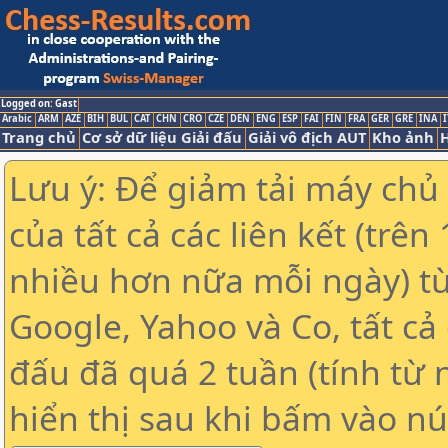
Logged on: Gast
Arabic
ARM
AZE
BIH
BUL
CAT
CHN
CRO
CZE
DEN
ENG
ESP
FAI
FIN
FRA
GER
GRE
INA
I
Trang chủ
Cơ sở dữ liệu Giải đấu
Giải vô địch AUT
Kho ảnh
H
Lưu ý: Để giảm tải máy chủ
của tất cả các liên kết (trê
nhiều hơn nữa mỗi ngày) t
Google, Yahoo và Co, tất cả 
đấu đã quá 2 tuần (tính từ 
hiển thị sau khi bấm vào nú