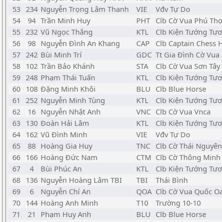
53
234
Nguyễn Trọng Lâm Thanh
VIE
Vđv Tự Do
54
94
Trần Minh Huy
PHT
Clb Cờ Vua Phú Th
55
232
Vũ Ngọc Thắng
KTL
Clb Kiện Tướng Tươ
56
98
Nguyễn Đình An Khang
CAP
Clb Captain Chess
57
242
Bùi Minh Trí
GDC
Tt Gia Đình Cờ Vua
58
102
Trần Bảo Khánh
STA
Clb Cờ Vua Sơn Tây
59
248
Phạm Thái Tuấn
KTL
Clb Kiện Tướng Tươ
60
108
Đặng Minh Khôi
BLU
Clb Blue Horse
61
252
Nguyễn Minh Tùng
KTL
Clb Kiện Tướng Tươ
62
16
Nguyễn Nhật Anh
VNC
Clb Cờ Vua Vnca
63
130
Đoàn Hải Lâm
KTL
Clb Kiện Tướng Tươ
64
162
Vũ Đình Minh
VIE
Vđv Tự Do
65
88
Hoàng Gia Huy
TNC
Clb Cờ Thái Nguyên
66
166
Hoàng Đức Nam
CTM
Clb Cờ Thông Minh
67
4
Bùi Phúc An
KTL
Clb Kiện Tướng Tươ
68
136
Nguyễn Hoàng Lâm TBI
TBI
Thái Bình
69
6
Nguyễn Chí An
QOA
Clb Cờ Vua Quốc Oa
70
144
Hoàng Anh Minh
T10
Trường 10-10
71
21
Phạm Huy Anh
BLU
Clb Blue Horse