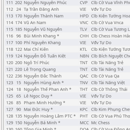
111
202
Nguyễn Nguyên Phúc
CVP
Clb Cờ Vua Vĩnh Ph
112
24
Tạ Trần Đăng Anh
VIE
Vđv Tự Do
113
170
Nguyễn Thành Nam
HPD
Clb Kiện Tướng Ho
114
174
Vũ An Nam
VNC
Clb Cờ Vua Vnca
115
185
Nguyễn Vũ Nguyên
TLV
Clb Cờ Vua Tương La
116
96
Bùi Minh Khang *
CHH
Clb Chess Hoàn Hả
117
100
Phí Nguyên Khang
VIE
Vđv Tự Do
118
122
Mai Chí Kiên
KTL
Clb Kiện Tướng Tươ
119
124
Nguyễn Đỗ Tuấn Kiệt
NBN
Clb Bích Nguyệt Ch
120
200
Ngô Trí Phúc
TNT
Clb Tài Năng Trẻ
121
220
Lê Trọng Quang
TNT
Clb Tài Năng Trẻ
122
236
Nguyễn Đắc Thành
QAC
Clb Cờ Vua Qa
123
15
Nguyễn Hùng Anh *
TNV
Clb Tài Năng Việt
124
18
Nguyễn Thế Phan Anh *
THT
Clb Cờ Thông Thái
125
65
Lê Ngọc Duy *
VIE
Vđv Tự Do
126
85
Phạm Minh Hướng *
VIE
Vđv Tự Do
127
90
Mai Đức Huy *
KPC
Clb Kim Phụng Che
128
135
Nguyễn Hoàng Lâm PTC *
PHT
Clb Cờ Vua Phú Th
129
150
Nguyễn Bá Minh *
MCC
Mc Chess
130
160
Tống Gia Minh *
DOA
Clb Cờ Vua Đông A