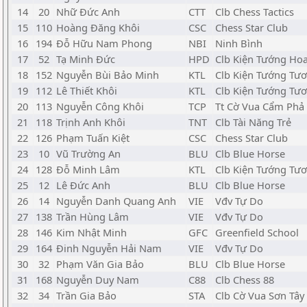
14
20
Nhữ Đức Anh
CTT
Clb Chess Tactics
15
110
Hoàng Đăng Khôi
CSC
Chess Star Club
16
194
Đỗ Hữu Nam Phong
NBI
Ninh Bình
17
52
Tạ Minh Đức
HPD
Clb Kiện Tướng Ho
18
152
Nguyễn Bùi Bảo Minh
KTL
Clb Kiện Tướng Tươ
19
112
Lê Thiết Khôi
KTL
Clb Kiện Tướng Tươ
20
113
Nguyễn Công Khôi
TCP
Tt Cờ Vua Cẩm Phả
21
118
Trịnh Anh Khôi
TNT
Clb Tài Năng Trẻ
22
126
Phạm Tuấn Kiệt
CSC
Chess Star Club
23
10
Vũ Trường An
BLU
Clb Blue Horse
24
128
Đỗ Minh Lâm
KTL
Clb Kiện Tướng Tươ
25
12
Lê Đức Anh
BLU
Clb Blue Horse
26
14
Nguyễn Danh Quang Anh
VIE
Vđv Tự Do
27
138
Trần Hùng Lâm
VIE
Vđv Tự Do
28
146
Kim Nhật Minh
GFC
Greenfield School
29
164
Đinh Nguyễn Hải Nam
VIE
Vđv Tự Do
30
32
Phạm Văn Gia Bảo
BLU
Clb Blue Horse
31
168
Nguyễn Duy Nam
C88
Clb Chess 88
32
34
Trần Gia Bảo
STA
Clb Cờ Vua Sơn Tây