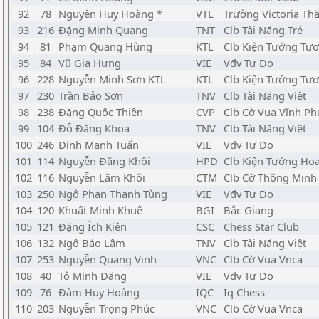
92
78
Nguyễn Huy Hoàng *
VTL
Trường Victoria Th
93
216
Đặng Minh Quang
TNT
Clb Tài Năng Trẻ
94
81
Phạm Quang Hùng
KTL
Clb Kiện Tướng Tươ
95
84
Vũ Gia Hưng
VIE
Vđv Tự Do
96
228
Nguyễn Minh Sơn KTL
KTL
Clb Kiện Tướng Tươ
97
230
Trần Bảo Sơn
TNV
Clb Tài Năng Việt
98
238
Đặng Quốc Thiên
CVP
Clb Cờ Vua Vĩnh Ph
99
104
Đỗ Đăng Khoa
TNV
Clb Tài Năng Việt
100
246
Đinh Mạnh Tuấn
VIE
Vđv Tự Do
101
114
Nguyễn Đăng Khôi
HPD
Clb Kiện Tướng Ho
102
116
Nguyễn Lâm Khôi
CTM
Clb Cờ Thông Minh
103
250
Ngô Phan Thanh Tùng
VIE
Vđv Tự Do
104
120
Khuất Minh Khuê
BGI
Bắc Giang
105
121
Đặng Ích Kiên
CSC
Chess Star Club
106
132
Ngô Bảo Lâm
TNV
Clb Tài Năng Việt
107
253
Nguyễn Quang Vinh
VNC
Clb Cờ Vua Vnca
108
40
Tô Minh Đăng
VIE
Vđv Tự Do
109
76
Đàm Huy Hoàng
IQC
Iq Chess
110
203
Nguyễn Trọng Phúc
VNC
Clb Cờ Vua Vnca