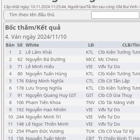
Cập nhật ngày: 10.11.2024 11:25:44, Người tạo/Tải lên sau cùng: GM.Bui Vinh-
Tìm theo tên đấu thủ
Bốc thăm/Kết quả
4. Ván ngày 2024/11/10
Bàn
Số
White
LĐ
CLB/Tỉn
1
2
Lê Lâm Khải
KTL
Clb Kiện Tướng Tươ
2
62
Nguyễn Bá Đường
MCC
Mc Chess
3
71
Lê Minh Hiếu
VIE
Vđv Tự Do
4
80
Nguyễn Tuấn Hùng
KTL
Clb Kiện Tướng Tươ
5
176
Đặng Minh Nghĩa
CTL
Clb Cờ Tân Lập
6
178
Lưu Trọng Nghĩa
KTL
Clb Kiện Tướng Tươ
7
91
Nguyễn Quang Huy GIT
GIT
Clb Cờ Gia Thụy
8
106
Phạm Tiến Khoa
TNV
Clb Tài Năng Việt
9
192
Nguyễn Hạo Nhiên
VIE
Vđv Tự Do
10
244
Nguyễn Minh Trí
VIE
Vđv Tự Do
11
148
Lê Ngọc Thiên Minh
VIE
Vđv Tự Do
12
254
Phạm Đức Vương
TUK
Clb Cờ Vua Tứ Kỳ
13
156
Nguyễn Tuấn Minh
CBT
Tt Chiến Binh Tí Ho