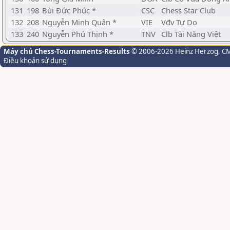
131
198
Bùi Đức Phúc *
CSC
Chess Star Club
132
208
Nguyễn Minh Quân *
VIE
Vđv Tự Do
133
240
Nguyễn Phú Thịnh *
TNV
Clb Tài Năng Việt
Máy chủ Chess-Tournaments-Results
© 2006-2026 Heinz Herzog
, C
Điều khoản sử dụng