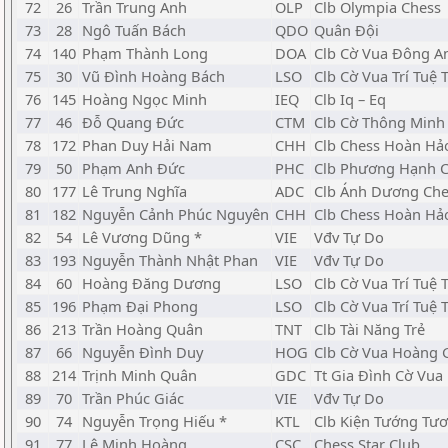
72
26
Trần Trung Anh
OLP
Clb Olympia Chess
73
28
Ngô Tuấn Bách
QDO
Quân Đội
74
140
Phạm Thành Long
DOA
Clb Cờ Vua Đông A
75
30
Vũ Đình Hoàng Bách
LSO
Clb Cờ Vua Trí Tuệ T
76
145
Hoàng Ngọc Minh
IEQ
Clb Iq – Eq
77
46
Đỗ Quang Đức
CTM
Clb Cờ Thông Minh
78
172
Phan Duy Hải Nam
CHH
Clb Chess Hoàn Hả
79
50
Phạm Anh Đức
PHC
Clb Phương Hạnh 
80
177
Lê Trung Nghĩa
ADC
Clb Ánh Dương Che
81
182
Nguyễn Cảnh Phúc Nguyên
CHH
Clb Chess Hoàn Hả
82
54
Lê Vương Dũng *
VIE
Vđv Tự Do
83
193
Nguyễn Thành Nhật Phan
VIE
Vđv Tự Do
84
60
Hoàng Đăng Dương
LSO
Clb Cờ Vua Trí Tuệ T
85
196
Phạm Đại Phong
LSO
Clb Cờ Vua Trí Tuệ T
86
213
Trần Hoàng Quân
TNT
Clb Tài Năng Trẻ
87
66
Nguyễn Đình Duy
HOG
Clb Cờ Vua Hoàng 
88
214
Trịnh Minh Quân
GDC
Tt Gia Đình Cờ Vua
89
70
Trần Phúc Giác
VIE
Vđv Tự Do
90
74
Nguyễn Trọng Hiếu *
KTL
Clb Kiện Tướng Tươ
91
77
Lê Minh Hoàng
CSC
Chess Star Club