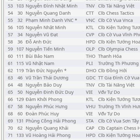
53
103
Nguyễn Đình Nhật Minh
TNV
Clb Tài Năng Việt
54
30
Nguyễn Quang Danh
CTT
Clb Chess Tactics
55
32
Phạm Minh Danh VNC *
VNC
Clb Cờ Vua Vnca
56
105
Nguyễn Nhật Minh
KTL
Clb Kiện Tướng Tươ
57
34
Nguyễn Vũ Đạt
CVP
Clb Cờ Vua Vĩnh Ph
58
36
Đỗ Anh Đức
HPD
Clb Kiện Tướng Ho
59
107
Nguyễn Tiến Minh
OLP
Clb Olympia Chess
60
111
Bùi Bảo Nam
THO
Thanh Hóa
61
115
Vũ Nhật Nam
PLI
Trường Th Phương 
62
119
Trần Đức Nguyên *
DHO
Clb Đồng Hới
63
46
Vũ Trần Thái Dương
GDC
TT Gia Đình Cờ Vua
64
48
Nguyễn Bảo Duy
TNV
Clb Tài Năng Việt
65
50
Nguyễn Đinh Đức Duy
VIE
Vđv Tự Do
66
129
Đàm Khởi Phong
KTL
Clb Kiện Tướng Tươ
67
58
Nguyễn Phúc Hưng
VHU
Trường Th Vĩnh Hư
68
60
Đoàn Phúc Huy
VIE
Vđv Tự Do
69
131
Phùng Công Hải Phong
STA
Clb Cờ Vua Sơn Tây
70
62
Nguyễn Quang Khải
CAP
Clb Captain Chess
71
133
Vũ Hoàng Hải Phong
HPD
Clb Kiện Tướng Ho