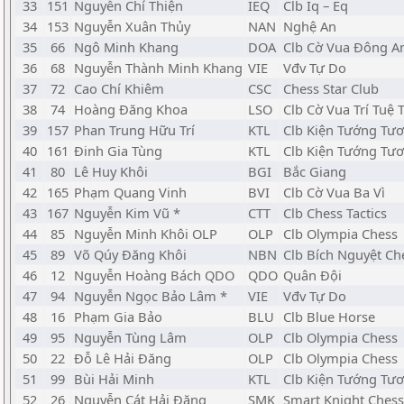
33
151
Nguyễn Chí Thiện
IEQ
Clb Iq – Eq
34
153
Nguyễn Xuân Thủy
NAN
Nghệ An
35
66
Ngô Minh Khang
DOA
Clb Cờ Vua Đông A
36
68
Nguyễn Thành Minh Khang
VIE
Vđv Tự Do
37
72
Cao Chí Khiêm
CSC
Chess Star Club
38
74
Hoàng Đăng Khoa
LSO
Clb Cờ Vua Trí Tuệ T
39
157
Phan Trung Hữu Trí
KTL
Clb Kiện Tướng Tươ
40
161
Đinh Gia Tùng
KTL
Clb Kiện Tướng Tươ
41
80
Lê Huy Khôi
BGI
Bắc Giang
42
165
Phạm Quang Vinh
BVI
Clb Cờ Vua Ba Vì
43
167
Nguyễn Kim Vũ *
CTT
Clb Chess Tactics
44
85
Nguyễn Minh Khôi OLP
OLP
Clb Olympia Chess
45
89
Võ Qúy Đăng Khôi
NBN
Clb Bích Nguyệt Ch
46
12
Nguyễn Hoàng Bách QDO
QDO
Quân Đội
47
94
Nguyễn Ngọc Bảo Lâm *
VIE
Vđv Tự Do
48
16
Phạm Gia Bảo
BLU
Clb Blue Horse
49
95
Nguyễn Tùng Lâm
OLP
Clb Olympia Chess
50
22
Đỗ Lê Hải Đăng
OLP
Clb Olympia Chess
51
99
Bùi Hải Minh
KTL
Clb Kiện Tướng Tươ
52
26
Nguyễn Cát Hải Đăng
SMK
Smart Knight Chess