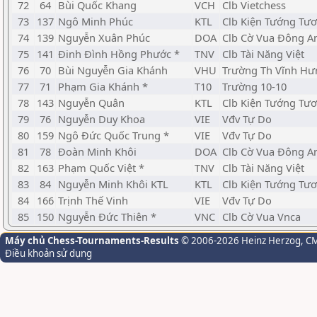
72
64
Bùi Quốc Khang
VCH
Clb Vietchess
73
137
Ngô Minh Phúc
KTL
Clb Kiện Tướng Tươ
74
139
Nguyễn Xuân Phúc
DOA
Clb Cờ Vua Đông A
75
141
Đinh Đình Hồng Phước *
TNV
Clb Tài Năng Việt
76
70
Bùi Nguyễn Gia Khánh
VHU
Trường Th Vĩnh Hư
77
71
Phạm Gia Khánh *
T10
Trường 10-10
78
143
Nguyễn Quân
KTL
Clb Kiện Tướng Tươ
79
76
Nguyễn Duy Khoa
VIE
Vđv Tự Do
80
159
Ngô Đức Quốc Trung *
VIE
Vđv Tự Do
81
78
Đoàn Minh Khôi
DOA
Clb Cờ Vua Đông A
82
163
Phạm Quốc Việt *
TNV
Clb Tài Năng Việt
83
84
Nguyễn Minh Khôi KTL
KTL
Clb Kiện Tướng Tươ
84
166
Trịnh Thế Vinh
VIE
Vđv Tự Do
85
150
Nguyễn Đức Thiên *
VNC
Clb Cờ Vua Vnca
Máy chủ Chess-Tournaments-Results
© 2006-2026 Heinz Herzog
, C
Điều khoản sử dụng