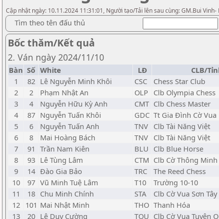
Cập nhật ngày: 10.11.2024 11:31:01, Người tạo/Tải lên sau cùng: GM.Bui Vinh-
Tìm theo tên đấu thủ
Bốc thăm/Kết quả
2. Ván ngày 2024/11/10
Bàn
Số
White
LĐ
CLB/Tỉn
1
82
Lê Nguyễn Minh Khôi
CSC
Chess Star Club
2
2
Phạm Nhật An
OLP
Clb Olympia Chess
3
4
Nguyễn Hữu Kỳ Anh
CMT
Clb Chess Master
4
87
Nguyễn Tuấn Khôi
GDC
Tt Gia Đình Cờ Vua
5
6
Nguyễn Tuấn Anh
TNV
Clb Tài Năng Việt
6
8
Mai Hoàng Bách
TNV
Clb Tài Năng Việt
7
91
Trần Nam Kiên
BLU
Clb Blue Horse
8
93
Lê Tùng Lâm
CTM
Clb Cờ Thông Minh
9
14
Đào Gia Bảo
TRC
The Reed Chess
10
97
Vũ Minh Tuệ Lâm
T10
Trường 10-10
11
18
Chu Minh Chính
STA
Clb Cờ Vua Sơn Tây
12
101
Mai Nhật Minh
THO
Thanh Hóa
13
20
Lê Duy Cường
TQU
Clb Cờ Vua Tuyên 