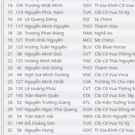
14
109
Trương Nhật Minh
GDC
Tt Gia Đình Cờ Vua
15
113
Nguyễn Phúc Nam
TUK
Clb Cờ Vua Tứ Kỳ
16
24
Lê Quang Đăng
IQC
Iq Chess
17
117
Nguyễn Minh Nguyên
THO
Thanh Hóa
18
28
Trương Phan Đăng
NAN
Nghệ An
19
121
Trịnh Khôi Nguyên
MCC
Mc Chess
20
123
Vương Tuấn Nguyên
BLU
Clb Blue Horse
21
38
Nguyễn Minh Đức
CVT
Clb Cờ Vua Thông 
22
125
Hoàng Minh Nhật
TNC
Clb Cờ Thái Nguyên
23
42
Nguyễn Anh Dũng
THO
Thanh Hóa
24
44
Ngô Gia Minh Dương
VNC
Clb Cờ Vua Vnca
25
127
Nguyễn Minh Nhật
CVA
Trường Th Chu Văn
26
135
Lê Hoàng Phúc
CVT
Clb Cờ Vua Thông 
27
145
Trần Mạnh Quân
STA
Clb Cờ Vua Sơn Tây
28
52
Nguyễn Trường Giang
KTL
Clb Kiện Tướng Tươ
29
147
Nguyễn Ngọc Phú Quang
DOA
Clb Cờ Vua Đông A
30
54
Trần Bách Hải
NBN
Clb Bích Nguyệt Ch
31
149
Đỗ Hoàng Sơn
TUK
Clb Cờ Vua Tứ Kỳ
32
56
Nguyễn Hưng
GDC
Tt Gia Đình Cờ Vua