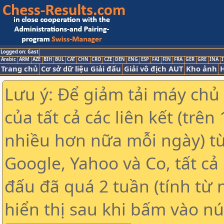
Logged on: Gast
Arabic
ARM
AZE
BIH
BUL
CAT
CHN
CRO
CZE
DEN
ENG
ESP
FAI
FIN
FRA
GER
GRE
INA
I
Trang chủ
Cơ sở dữ liệu Giải đấu
Giải vô địch AUT
Kho ảnh
H
Lưu ý: Để giảm tải máy chủ
của tất cả các liên kết (trê
nhiều hơn nữa mỗi ngày) t
Google, Yahoo và Co, tất cả 
đấu đã quá 2 tuần (tính từ 
hiển thị sau khi bấm vào nú