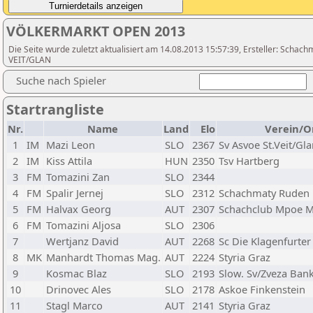
VÖLKERMARKT OPEN 2013
Die Seite wurde zuletzt aktualisiert am 14.08.2013 15:57:39, Ersteller: Scha
VEIT/GLAN
Suche nach Spieler
Startrangliste
Nr.
Name
Land
Elo
Verein/O
1
IM
Mazi Leon
SLO
2367
Sv Asvoe St.Veit/Gl
2
IM
Kiss Attila
HUN
2350
Tsv Hartberg
3
FM
Tomazini Zan
SLO
2344
4
FM
Spalir Jernej
SLO
2312
Schachmaty Ruden
5
FM
Halvax Georg
AUT
2307
Schachclub Mpoe Ma
6
FM
Tomazini Aljosa
SLO
2306
7
Wertjanz David
AUT
2268
Sc Die Klagenfurter
8
MK
Manhardt Thomas Mag.
AUT
2224
Styria Graz
9
Kosmac Blaz
SLO
2193
Slow. Sv/Zveza Bank
10
Drinovec Ales
SLO
2178
Askoe Finkenstein
11
Stagl Marco
AUT
2141
Styria Graz