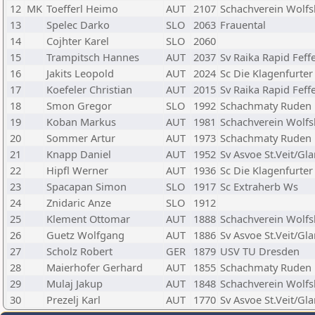
12
MK
Toefferl Heimo
AUT
2107
Schachverein Wolfs
13
Spelec Darko
SLO
2063
Frauental
14
Cojhter Karel
SLO
2060
15
Trampitsch Hannes
AUT
2037
Sv Raika Rapid Feffe
16
Jakits Leopold
AUT
2024
Sc Die Klagenfurter
17
Koefeler Christian
AUT
2015
Sv Raika Rapid Feffe
18
Smon Gregor
SLO
1992
Schachmaty Ruden
19
Koban Markus
AUT
1981
Schachverein Wolfs
20
Sommer Artur
AUT
1973
Schachmaty Ruden
21
Knapp Daniel
AUT
1952
Sv Asvoe St.Veit/Gl
22
Hipfl Werner
AUT
1936
Sc Die Klagenfurter
23
Spacapan Simon
SLO
1917
Sc Extraherb Ws
24
Znidaric Anze
SLO
1912
25
Klement Ottomar
AUT
1888
Schachverein Wolfs
26
Guetz Wolfgang
AUT
1886
Sv Asvoe St.Veit/Gl
27
Scholz Robert
GER
1879
USV TU Dresden
28
Maierhofer Gerhard
AUT
1855
Schachmaty Ruden
29
Mulaj Jakup
AUT
1848
Schachverein Wolfs
30
Prezelj Karl
AUT
1770
Sv Asvoe St.Veit/Gl