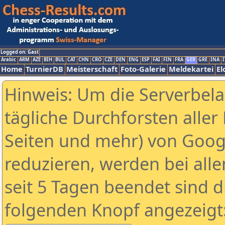
Logged on: Gast
Arabic
ARM
AZE
BIH
BUL
CAT
CHN
CRO
CZE
DEN
ENG
ESP
FAI
FIN
FRA
GER
GRE
INA
I
Home
TurnierDB
Meisterschaft
Foto-Galerie
Meldekartei
El
Hinweis: Um die Serverbel
tägliche Durchforsten aller 
Seiten und mehr) von Goog
reduzieren, werden bei alle
seit 5 Tagen beendet sind d
folgenden Knopf angezeigt