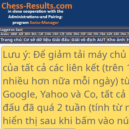
Logged on: Gast
Arabic
ARM
AZE
BIH
BUL
CAT
CHN
CRO
CZE
DEN
ENG
ESP
FAI
FIN
FRA
GER
GRE
INA
I
Trang chủ
Cơ sở dữ liệu Giải đấu
Giải vô địch AUT
Kho ảnh
H
Lưu ý: Để giảm tải máy chủ
của tất cả các liên kết (trê
nhiều hơn nữa mỗi ngày) t
Google, Yahoo và Co, tất cả 
đấu đã quá 2 tuần (tính từ 
hiển thị sau khi bấm vào nú