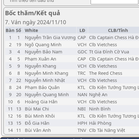
Tìm theo tên đấu thủ
Bốc thăm/Kết quả
7. Ván ngày 2024/11/10
Bàn
Số
White
LĐ
CLB/Tỉnh
1
1
Nguyễn Trần Gia Vương
CAP
Clb Captain Chess Hà 
2
19
Ngô Quang Minh
VCH
Clb Vietchess
3
4
Nguyễn Bảo Nam
GDC
Tt Gia Đình Cờ Vua
4
5
Phạm Xuân An
CAP
Clb Captain Chess Hà 
5
9
Nguyễn Khang
VCH
Clb Vietchess
6
8
Nguyễn Minh Khang
TRC
The Reed Chess
7
22
Nguyễn Minh Nhật
VCH
Clb Vietchess
8
24
Phạm Bảo Quân
KTL
Clb Kiện Tướng Tương 
9
20
Nguyễn Quang Minh
NAN
Nghệ An
10
6
Hoàng Gia Hân
VCH
Clb Vietchess
11
13
Bùi Mai Chi
NBI
Ninh Bình
12
16
Bùi Minh Khôi
KTL
Clb Kiện Tướng Tương 
13
15
Đỗ Gia Hân
HPH
Hải Phòng
14
11
Bùi Vân Anh
TNV
Clb Tài Năng Việt