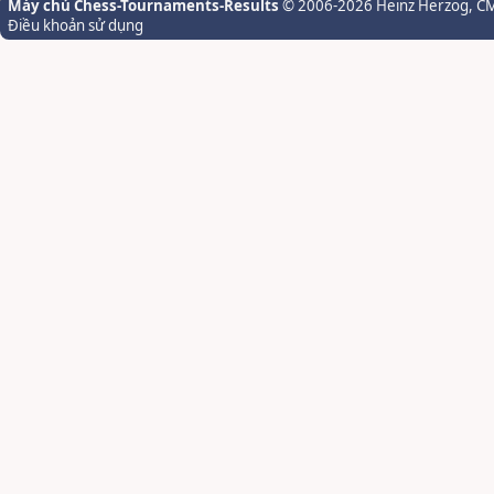
Máy chủ Chess-Tournaments-Results
© 2006-2026 Heinz Herzog
, C
Điều khoản sử dụng