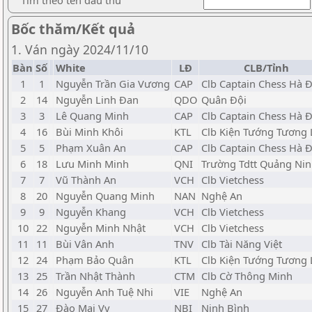
Tìm theo tên đấu thủ
Bốc thăm/Kết quả
1. Ván ngày 2024/11/10
Bàn
Số
White
LĐ
CLB/Tỉnh
1
1
Nguyễn Trần Gia Vương
CAP
Clb Captain Chess Hà 
2
14
Nguyễn Linh Đan
QDO
Quân Đội
3
3
Lê Quang Minh
CAP
Clb Captain Chess Hà 
4
16
Bùi Minh Khôi
KTL
Clb Kiện Tướng Tương 
5
5
Phạm Xuân An
CAP
Clb Captain Chess Hà 
6
18
Lưu Minh Minh
QNI
Trường Tdtt Quảng Ni
7
7
Vũ Thành An
VCH
Clb Vietchess
8
20
Nguyễn Quang Minh
NAN
Nghệ An
9
9
Nguyễn Khang
VCH
Clb Vietchess
10
22
Nguyễn Minh Nhật
VCH
Clb Vietchess
11
11
Bùi Vân Anh
TNV
Clb Tài Năng Việt
12
24
Phạm Bảo Quân
KTL
Clb Kiện Tướng Tương 
13
25
Trần Nhật Thành
CTM
Clb Cờ Thông Minh
14
26
Nguyễn Anh Tuệ Nhi
VIE
Nghệ An
15
27
Đào Mai Vy
NBI
Ninh Bình