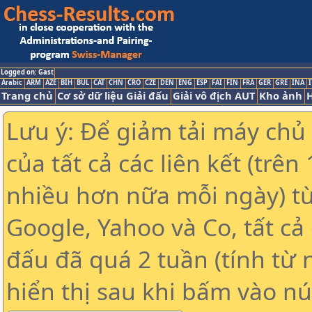
Logged on: Gast
Arabic
ARM
AZE
BIH
BUL
CAT
CHN
CRO
CZE
DEN
ENG
ESP
FAI
FIN
FRA
GER
GRE
INA
I
Trang chủ
Cơ sở dữ liệu Giải đấu
Giải vô địch AUT
Kho ảnh
H
Lưu ý: Để giảm tải máy chủ
của tất cả các liên kết (trê
nhiều hơn nữa mỗi ngày) t
Google, Yahoo và Co, tất cả 
đấu đã quá 2 tuần (tính từ 
hiển thị sau khi bấm vào nú