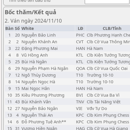
Tìm theo tên đấu thủ
Bốc thăm/Kết quả
2. Ván ngày 2024/11/10
Bàn
Số
White
LĐ
CLB/Tỉnh
1
20
Nguyễn Bảo Linh
PHC
Clb Phương Hạnh Ch
2
2
Nguyễn Khánh An
CVT
Clb Cờ Vua Thông Mi
3
22
Đặng Phương Mai
HAN
Hà Nam
4
8
Vũ Hồng Anh
KTL
Clb Kiện Tướng Tương
5
25
Bùi Hà Ngân
KTL
Clb Kiện Tướng Tương
6
29
Nguyễn Phạm Hà Ngân
QOA
Clb Cờ Vua Quốc Oai
7
12
Ngô Thùy Dương
T10
Trường 10-10
8
14
Nguyễn Ngọc Hà
T10
Trường 10-10
9
15
Mai Ngọc Hân
HAN
Hà Nam
10
35
Kiều Phương Phương
BVI
Clb Cờ Vua Ba Vì
11
43
Bùi Khánh Vân
TNV
Clb Tài Năng Việt
12
27
Nguyễn Bảo Ngân
VIE
Vđv Tự Do
13
4
Nguyễn Thái An
KPC
Clb Kim Phụng Chess
14
6
Đỗ Phương Tuệ Anh**
KPC
Clb Kim Phụng Chess
15
31
Vương Hiền Ngân
HAG
Clb Cờ Vua Hà Giang