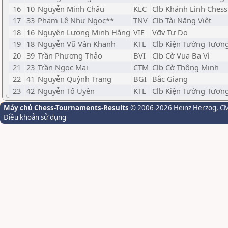
16
10
Nguyễn Minh Châu
KLC
Clb Khánh Linh Chess
17
33
Phạm Lê Như Ngọc**
TNV
Clb Tài Năng Việt
18
16
Nguyễn Lương Minh Hằng
VIE
Vđv Tự Do
19
18
Nguyễn Vũ Vân Khanh
KTL
Clb Kiện Tướng Tương
20
39
Trần Phương Thảo
BVI
Clb Cờ Vua Ba Vì
21
23
Trần Ngọc Mai
CTM
Clb Cờ Thông Minh
22
41
Nguyễn Quỳnh Trang
BGI
Bắc Giang
23
42
Nguyễn Tố Uyên
KTL
Clb Kiện Tướng Tương
Máy chủ Chess-Tournaments-Results
© 2006-2026 Heinz Herzog
, C
Điều khoản sử dụng