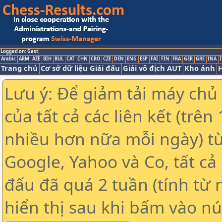
Logged on: Gast
Arabic
ARM
AZE
BIH
BUL
CAT
CHN
CRO
CZE
DEN
ENG
ESP
FAI
FIN
FRA
GER
GRE
INA
I
Trang chủ
Cơ sở dữ liệu Giải đấu
Giải vô địch AUT
Kho ảnh
H
Lưu ý: Để giảm tải máy chủ
của tất cả các liên kết (trê
nhiều hơn nữa mỗi ngày) t
Google, Yahoo và Co, tất cả 
đấu đã quá 2 tuần (tính từ 
hiển thị sau khi bấm vào nú