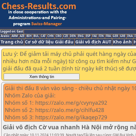
Logged on: Gast
Arabic
ARM
AZE
BIH
BUL
CAT
CHN
CRO
CZE
DEN
ENG
ESP
FAI
FIN
FRA
GER
GRE
INA
I
Trang chủ
Cơ sở dữ liệu Giải đấu
Giải vô địch AUT
Kho ảnh
H
Lưu ý: Để giảm tải máy chủ phải quét hàng ngày của t
nhiều hơn nữa mỗi ngày) từ công cụ tìm kiếm như Goo
giải đấu đã quá 2 tuần (tính từ ngày kết thúc) sẽ đư
Giải thi đấu 8 ván vào sáng - chiều chủ nhật ngày 
Nhóm Zalo của giải:
Nhóm số 1: https://zalo.me/g/cvynya292
Nhóm số 2: https://zalo.me/g/cihlfu428
Nhóm số 3: https://zalo.me/g/ikaqep729
Giải vô địch Cờ vua nhanh Hà Nội mở rộng 
Cập nhật ngày: 10.11.2024 11:03:39, Người tạo/Tải lên sau cùng: GM.Bui Vinh-