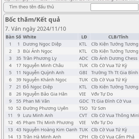
Tìm theo tên đấu thủ
Bốc thăm/Kết quả
7. Ván ngày 2024/11/10
Bàn
Số
White
LĐ
CLB/Tỉnh
1
1
Dương Ngọc Diệp
KTL
Clb Kiện Tướng Tương 
2
3
Bùi Ánh Ngọc
KTL
Clb Kiện Tướng Tương 
3
35
Trần Phương Ly
ADC
Clb Ánh Dương Chess
4
17
Nguyễn Minh Châu
TUK
Clb Cờ Vua Tứ Kỳ
5
11
Nguyễn Quỳnh Anh
GBI
Trường Th Tt Gia Bình
6
39
Nguyễn Khánh Ngọc
TUK
Clb Cờ Vua Tứ Kỳ
7
21
Đỗ Ngọc Diệp
KTL
Clb Kiện Tướng Tương 
8
26
Nguyễn Bảo Gia Hân
VIE
Vđv Tự Do
9
55
Phan Mi Vân
GDC
Tt Gia Đình Cờ Vua
10
52
Đường Phương Uyên
TSO
Từ Sơn
11
9
Lưu Minh Anh
CVT
Clb Cờ Vua Thông Min
12
45
Phạm Thị Minh Phương
VIE
Vđv Tự Do
13
43
Nguyễn Hoàng Kim Oanh
TUK
Clb Cờ Vua Tứ Kỳ
14
13
Trần Hà Minh Anh
CPH
Clb Cờ Vua Cẩm Phả