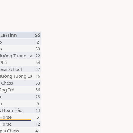
CLB/Tỉnh
Số
o
2
o
33
 Tướng Tương Lai
22
 Phả
54
hess School
27
 Tướng Tương Lai
16
 Chess
53
ăng Trẻ
56
Eq
28
o
6
s Hoàn Hảo
14
 Horse
5
 Horse
12
pia Chess
41