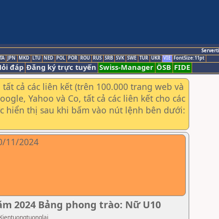
Servert
TA
JPN
MKD
LTU
NED
POL
POR
ROU
RUS
SRB
SVK
SWE
TUR
UKR
VIE
FontSize:11pt
ỏi đáp
Đăng ký trực tuyến
Swiss-Manager
ÖSB
FIDE
ất cả các liên kết (trên 100.000 trang web và
gle, Yahoo và Co, tất cả các liên kết cho các
ợc hiển thị sau khi bấm vào nút lệnh bên dưới:
10/11/2024
năm 2024 Bảng phong trào: Nữ U10
 Kientuongtuonglai