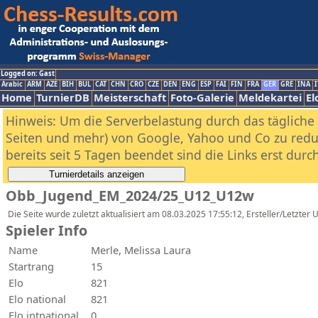
Logged on: Gast
Arabic
ARM
AZE
BIH
BUL
CAT
CHN
CRO
CZE
DEN
ENG
ESP
FAI
FIN
FRA
GER
GRE
INA
I
Home
TurnierDB
Meisterschaft
Foto-Galerie
Meldekartei
El
Hinweis: Um die Serverbelastung durch das tägliche D
Seiten und mehr) von Google, Yahoo und Co zu reduz
bereits seit 5 Tagen beendet sind die Links erst dur
Obb_Jugend_EM_2024/25_U12_U12w
Die Seite wurde zuletzt aktualisiert am 08.03.2025 17:55:12, Ersteller/Letzte
Spieler Info
Name
Merle, Melissa Laura
Startrang
15
Elo
821
Elo national
821
Elo intnational
0