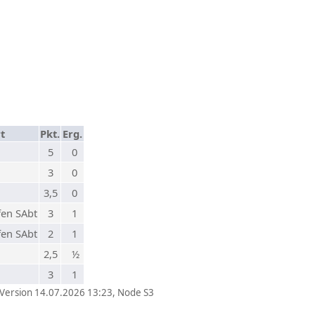
t
Pkt.
Erg.
5
0
3
0
3,5
0
fen SAbt
3
1
fen SAbt
2
1
2,5
½
3
1
-Version 14.07.2026 13:23, Node S3