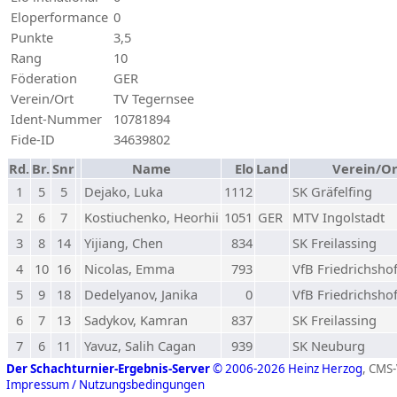
Eloperformance
0
Punkte
3,5
Rang
10
Föderation
GER
Verein/Ort
TV Tegernsee
Ident-Nummer
10781894
Fide-ID
34639802
Rd.
Br.
Snr
Name
Elo
Land
Verein/Or
1
5
5
Dejako, Luka
1112
SK Gräfelfing
2
6
7
Kostiuchenko, Heorhii
1051
GER
MTV Ingolstadt
3
8
14
Yijiang, Chen
834
SK Freilassing
4
10
16
Nicolas, Emma
793
VfB Friedrichsho
5
9
18
Dedelyanov, Janika
0
VfB Friedrichsho
6
7
13
Sadykov, Kamran
837
SK Freilassing
7
6
11
Yavuz, Salih Cagan
939
SK Neuburg
Der Schachturnier-Ergebnis-Server
© 2006-2026 Heinz Herzog
, CMS
Impressum / Nutzungsbedingungen