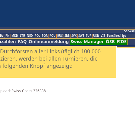
Servert
TA
JPN
MKD
LTU
NED
POL
POR
ROU
RUS
SRB
SVK
SWE
TUR
UKR
VIE
FontSize:11pt
ozahlen
FAQ
Onlineanmeldung
Swiss-Manager
ÖSB
FIDE
urchforsten aller Links (täglich 100.000
ieren, werden bei allen Turnieren, die
ch folgenden Knopf angezeigt:
r Upload: Swiss-Chess 326338