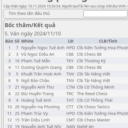
Cập nhật ngày: 10.11.2024 10:26:54, Người tạo/Tải lên sau cùng: GM.Bui Vinh-
Tìm theo tên đấu thủ
Bốc thăm/Kết quả
5. Ván ngày 2024/11/10
Bàn
Số
White
LĐ
CLB/Tỉnh
1
7
Nguyễn Ngọc Tuệ Anh
HPD
Clb Kiện Tướng Hoa Phư
2
3
Vũ Ngọc Diệu An
C88
Clb Chess 88
3
16
Phạm Tuệ Mẫn
TKY
Clb Thượng Kỳ
4
11
Dương Quỳnh Giang
C88
Clb Chess 88
5
5
Khuất Trần Hoài Anh
TNV
Clb Tài Năng Việt
6
9
Ngô Bảo Châu
TNV
Clb Tài Năng Việt
7
21
Nguyễn Anh Thư
CTM
Clb Cờ Thông Minh
8
22
Bùi Huyền Trang
TRC
The Reed Chess
9
4
Hoàng Tuệ Anh
THT
Clb Cờ Thông Thái
10
20
Nguyễn Hạ Phương
CTT
Clb Chess Tactics
11
25
Phạm Trúc Vy
HPD
Clb Kiện Tướng Hoa Phư
12
15
Trần Diệu Linh
CMT
Clb Chess Master
13
19
Nguyễn Anh Tuệ Nhi
NAN
Nghệ An