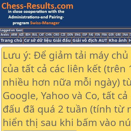
Logged on: Gast
Arabic
ARM
AZE
BIH
BUL
CAT
CHN
CRO
CZE
DEN
ENG
ESP
FAI
FIN
FRA
GER
GRE
INA
I
Trang chủ
Cơ sở dữ liệu Giải đấu
Giải vô địch AUT
Kho ảnh
H
Lưu ý: Để giảm tải máy chủ
của tất cả các liên kết (trê
nhiều hơn nữa mỗi ngày) t
Google, Yahoo và Co, tất cả 
đấu đã quá 2 tuần (tính từ 
hiển thị sau khi bấm vào nú