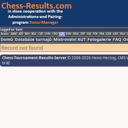
Logged on: Gast
Arabic
ARM
AZE
BIH
BUL
CAT
CHN
CRO
CZE
DEN
ENG
ESP
FAI
FIN
FRA
GER
GRE
INA
I
Domů
Databáze turnajů
Mistrovství AUT
Fotogalerie
FAQ
On
Record not found
Chess-Tournament-Results-Server
© 2006-2026 Heinz Herzog
, CMS-
tiráž