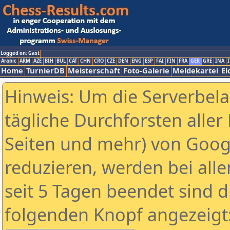
Logged on: Gast
Arabic
ARM
AZE
BIH
BUL
CAT
CHN
CRO
CZE
DEN
ENG
ESP
FAI
FIN
FRA
GER
GRE
INA
I
Home
TurnierDB
Meisterschaft
Foto-Galerie
Meldekartei
El
Hinweis: Um die Serverbel
tägliche Durchforsten aller 
Seiten und mehr) von Goog
reduzieren, werden bei alle
seit 5 Tagen beendet sind d
folgenden Knopf angezeigt