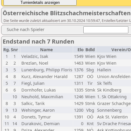
Österreichische Blitzschachmeisterschaften
Die Seite wurde zuletzt aktualisiert am 30.10.2024 10:59:47, Ersteller/Letzte
Suche nach Spieler
Endstand nach 7 Runden
Rg.
Snr
Name
Elo
Bdld
Verein/O
1
1
Veladzic, Isak
1549
Wien
Kjsv Wien
2
2
Brezlan, Noel
1463
Wien
Kjsv Wien
3
5
Lunenburg, Philipp Floris
1376
Sbg
Hallein
4
8
Kurz, Alexander Harald
1287
OÖ
Union Ansfelden
5
7
Fiegl, Julian
1311
Tir
Sk Telfs
6
6
Dornhofer, Lukas
1335
Stmk
Sk Kindberg
10
Neuhold, Maximilian
1246
Wien
1. Sk Ottakring
8
3
Salkic, Tarik
1429
Stmk
Grazer Schachges
9
13
Wehinger, Aaron
1200
Vbg
Sonnenberg
10
4
Donets, Tymur
1391
OÖ
Ask St. Valentin
11
14
Durakovic, Demian
0
Knt
Sv Drache Friesa
12
9
Driza, Alexander
1259
NÖ
Ask Kottingbrun