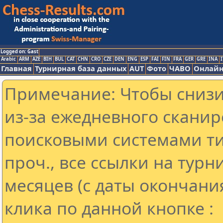
Logged on: Gast
Arabic
ARM
AZE
BIH
BUL
CAT
CHN
CRO
CZE
DEN
ENG
ESP
FAI
FIN
FRA
GER
GRE
INA
I
Главная
Турнирная база данных
AUT
Фото
ЧАВО
Онлайн
Примечание: Чтобы снизит
из-за ежедневного сканир
поисковыми системами ти
проч., все ссылки на тур
месяцев (с даты окончани
клика по данной кнопке :