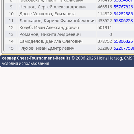
9
Ченцов, Сергей Александрович
466516
55767826
10
Доссе-Ушакова, Елизавета
114822
34282386
11
Лашкаров, Кирилл Фармонбекович
433522
55806228
12
Козуб, Иван Александрович
501911
13
Романов, Никита Андреевич
0
14
Самоделов, Данила Олегович
378752
55806325
15
Глухов, Иван Дмитриевич
632880
52207758
сервер Chess-Tournament-Results
© 2006-2026 Heinz Herzog
, CMS-
условия использования