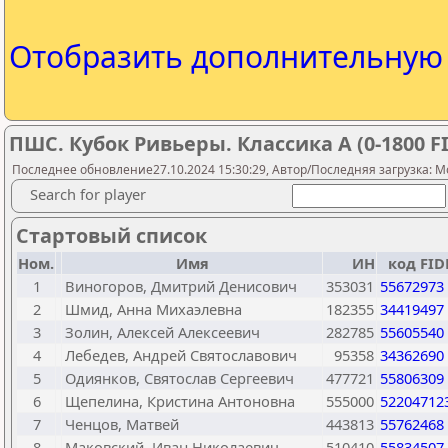
Отобразить дополнительну
ПШС. Кубок Ривьеры. Классика А (0-1800 F
Последнее обновление27.10.2024 15:30:29, Автор/Последняя загрузка: M
Search for player
Стартовый список
Ном.
Имя
ИН
код FID
1
Виногоров, Дмитрий Денисович
353031
55672973
2
Шмид, Анна Михаэлевна
182355
34419497
3
Золин, Алексей Алексеевич
282785
55605540
4
Лебедев, Андрей Святославович
95358
34362690
5
Одиянков, Святослав Сергеевич
477721
55806309
6
Щепелина, Кристина Антоновна
555000
52204712
7
Ченцов, Матвей
443813
55762468
8
Маковский, Иван Николаевич
510410
55834507