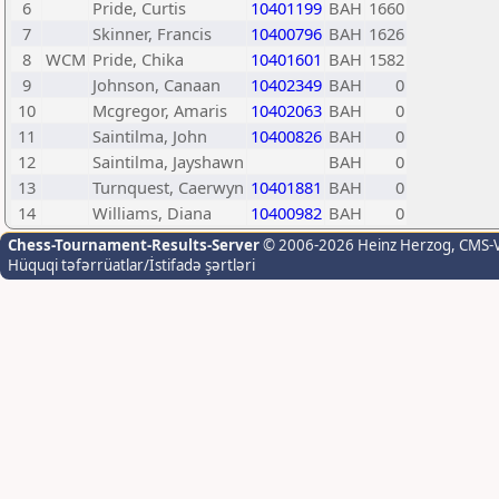
6
Pride, Curtis
10401199
BAH
1660
7
Skinner, Francis
10400796
BAH
1626
8
WCM
Pride, Chika
10401601
BAH
1582
9
Johnson, Canaan
10402349
BAH
0
10
Mcgregor, Amaris
10402063
BAH
0
11
Saintilma, John
10400826
BAH
0
12
Saintilma, Jayshawn
BAH
0
13
Turnquest, Caerwyn
10401881
BAH
0
14
Williams, Diana
10400982
BAH
0
Chess-Tournament-Results-Server
© 2006-2026 Heinz Herzog
, CMS-
Hüquqi təfərrüatlar/İstifadə şərtləri