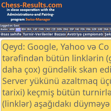
Logged on: Gast
Arabic
ARM
AZE
BIH
BUL
CAT
CHN
CRO
CZE
DEN
ENG
ESP
FAI
FIN
FRA
GER
GRE
INA
I
Əsas səhifə
Turnir-Verilənlər Bazası
Avstriya çempionatı
Şək
Qeyd: Google, Yahoo və Co k
tərəfindən bütün linklərin 
daha çox) gündəlik skan edil
Server yükünü azaltmaq üç
tarixi) keçmiş bütün turnirl
(linklər) aşağıdakı düyməyə