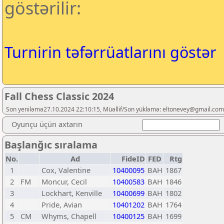
göstərilir:
Turnirin təfərrüatlarını göstər
Fall Chess Classic 2024
Son yeniləmə27.10.2024 22:10:15, Müəllif/Son yükləmə: eltonevey@gmail.com
Oyunçu üçün axtarın
Başlanğıc sıralama
No.
Ad
FideID
FED
Rtg
1
Cox, Valentine
10400095
BAH
1867
2
FM
Moncur, Cecil
10400583
BAH
1846
3
Lockhart, Kenville
10400699
BAH
1802
4
Pride, Avian
10401202
BAH
1764
5
CM
Whyms, Chapell
10400125
BAH
1699