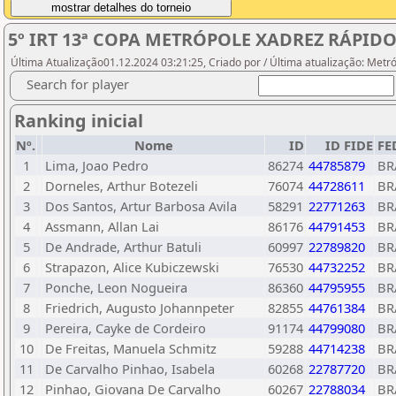
5º IRT 13ª COPA METRÓPOLE XADREZ RÁPID
Última Atualização01.12.2024 03:21:25, Criado por / Última atualização: Metr
Search for player
Ranking inicial
Nº.
Nome
ID
ID FIDE
FE
1
Lima, Joao Pedro
86274
44785879
BR
2
Dorneles, Arthur Botezeli
76074
44728611
BR
3
Dos Santos, Artur Barbosa Avila
58291
22771263
BR
4
Assmann, Allan Lai
86176
44791453
BR
5
De Andrade, Arthur Batuli
60997
22789820
BR
6
Strapazon, Alice Kubiczewski
76530
44732252
BR
7
Ponche, Leon Nogueira
86360
44795955
BR
8
Friedrich, Augusto Johannpeter
82855
44761384
BR
9
Pereira, Cayke de Cordeiro
91174
44799080
BR
10
De Freitas, Manuela Schmitz
59288
44714238
BR
11
De Carvalho Pinhao, Isabela
60268
22787720
BR
12
Pinhao, Giovana De Carvalho
60267
22788034
BR