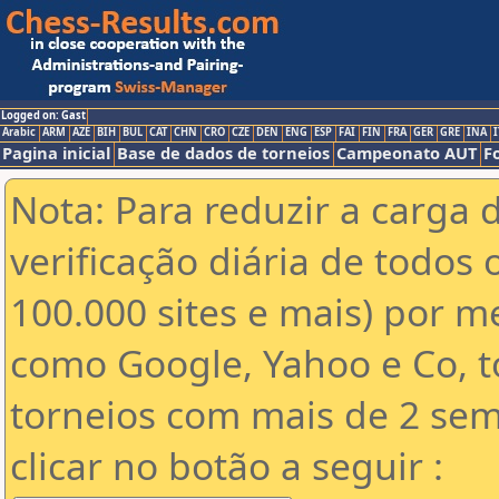
Logged on: Gast
Arabic
ARM
AZE
BIH
BUL
CAT
CHN
CRO
CZE
DEN
ENG
ESP
FAI
FIN
FRA
GER
GRE
INA
I
Pagina inicial
Base de dados de torneios
Campeonato AUT
F
Nota: Para reduzir a carga 
verificação diária de todos 
100.000 sites e mais) por 
como Google, Yahoo e Co, t
torneios com mais de 2 sem
clicar no botão a seguir :