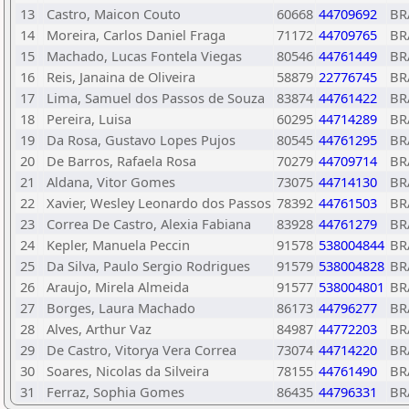
13
Castro, Maicon Couto
60668
44709692
BR
14
Moreira, Carlos Daniel Fraga
71172
44709765
BR
15
Machado, Lucas Fontela Viegas
80546
44761449
BR
16
Reis, Janaina de Oliveira
58879
22776745
BR
17
Lima, Samuel dos Passos de Souza
83874
44761422
BR
18
Pereira, Luisa
60295
44714289
BR
19
Da Rosa, Gustavo Lopes Pujos
80545
44761295
BR
20
De Barros, Rafaela Rosa
70279
44709714
BR
21
Aldana, Vitor Gomes
73075
44714130
BR
22
Xavier, Wesley Leonardo dos Passos
78392
44761503
BR
23
Correa De Castro, Alexia Fabiana
83928
44761279
BR
24
Kepler, Manuela Peccin
91578
538004844
BR
25
Da Silva, Paulo Sergio Rodrigues
91579
538004828
BR
26
Araujo, Mirela Almeida
91577
538004801
BR
27
Borges, Laura Machado
86173
44796277
BR
28
Alves, Arthur Vaz
84987
44772203
BR
29
De Castro, Vitorya Vera Correa
73074
44714220
BR
30
Soares, Nicolas da Silveira
78155
44761490
BR
31
Ferraz, Sophia Gomes
86435
44796331
BR