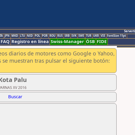
Servert
TA
JPN
MKD
LTU
NED
POL
POR
ROU
RUS
SRB
SVK
SWE
TUR
UKR
VIE
FontSize:11pt
FAQ
Registro en línea
Swiss-Manager
ÖSB
FIDE
aneos diarios de motores como Google o Yahoo,
 se muestran tras pulsar el siguiente botón:
Kota Palu
EPARNAS XV 2016
Buscar