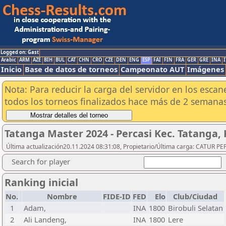
Logged on: Gast
Arabic
ARM
AZE
BIH
BUL
CAT
CHN
CRO
CZE
DEN
ENG
ESP
FAI
FIN
FRA
GER
GRE
INA
I
Inicio
Base de datos de torneos
Campeonato AUT
Imágenes
Nota: Para reducir la carga del servidor en los esc
todos los torneos finalizados hace más de 2 semanas
Tatanga Master 2024 - Percasi Kec. Tatanga, 
Última actualización20.11.2024 08:31:08, Propietario/Última carga: CATUR P
Search for player
Ranking inicial
No.
Nombre
FIDE-ID
FED
Elo
Club/Ciudad
1
Adam,
INA
1800
Birobuli Selatan
2
Ali Landeng,
INA
1800
Lere