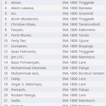
3
Alvian,
INA
1800
Tinggede
4
Alwin Lawasa,
INA
1800
Banawa
5
Ari,
INA
1800
Siranindi
6
Arom Mustarom,
INA
1800
Tinggede
7
Christian Klaas,
INA
1800
Tanamodindi
8
Fauzan,
INA
1800
Kabonena
9
Ferdi Wuner,
INA
1800
Tondo
10
Ferly Tan,
INA
1800
Ujuna
11
Gunawan,
INA
1800
Boyaoge
12
Iwan Febrianto,
INA
1800
Tinggede
13
Jen LTC,
INA
1800
Mamboro
14
Baso Firmansyah,
INA
1800
Lere
15
Mohammad Iskandar,
INA
1800
Palupi
16
Muhammad Azis,
INA
1800
Birobuli Selatan
17
Oddy,
INA
1800
Lere
18
Osgar S. Matompo,
INA
1800
Lere
19
Perkasih,
INA
1800
Palupi
20
Rustam Nanga,
INA
1800
Lere
21
Sadik,
INA
1800
Mamboro
22
Haerun,
INA
1800
Banawa