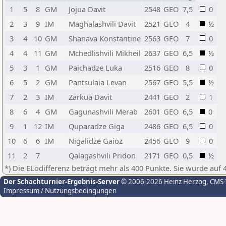
1
5
8
GM
Jojua Davit
2548
GEO
7,5
0
2
3
9
IM
Maghalashvili Davit
2521
GEO
4
½
3
4
10
GM
Shanava Konstantine
2563
GEO
7
0
4
4
11
GM
Mchedlishvili Mikheil
2637
GEO
6,5
½
5
3
1
GM
Paichadze Luka
2516
GEO
8
0
6
5
2
GM
Pantsulaia Levan
2567
GEO
5,5
½
7
2
3
IM
Zarkua Davit
2441
GEO
2
1
8
6
4
GM
Gagunashvili Merab
2601
GEO
6,5
0
9
1
12
IM
Quparadze Giga
2486
GEO
6,5
0
10
6
6
IM
Nigalidze Gaioz
2456
GEO
9
0
11
2
7
Qalagashvili Pridon
2171
GEO
0,5
½
*) Die ELodifferenz beträgt mehr als 400 Punkte. Sie wurde auf 
Der Schachturnier-Ergebnis-Server
© 2006-2026 Heinz Herzog
, CMS
Impressum / Nutzungsbedingungen