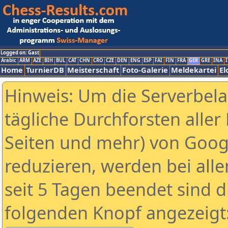
Logged on: Gast
Arabic
ARM
AZE
BIH
BUL
CAT
CHN
CRO
CZE
DEN
ENG
ESP
FAI
FIN
FRA
GER
GRE
INA
I
Home
TurnierDB
Meisterschaft
Foto-Galerie
Meldekartei
El
Hinweis: Um die Serverbel
tägliche Durchforsten aller 
Seiten und mehr) von Goog
reduzieren, werden bei alle
seit 5 Tagen beendet sind d
folgenden Knopf angezeigt