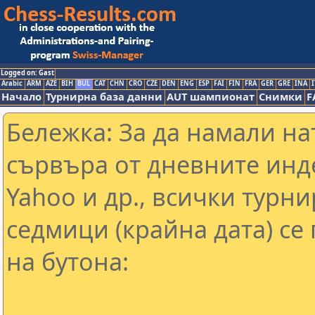
Logged on: Gast
Arabic
ARM
AZE
BIH
BUL
CAT
CHN
CRO
CZE
DEN
ENG
ESP
FAI
FIN
FRA
GER
GRE
INA
I
Начало
Турнирна база данни
AUT шампионат
Снимки
F
Бележка: За да намали н
сървъра от дневните инд
Yahoo и др., всички турни
седмици (крайна дата) се
на бутона: