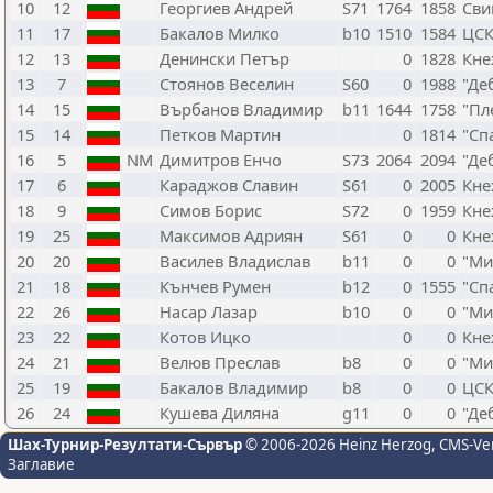
10
12
Георгиев Андрей
S71
1764
1858
Сви
11
17
Бакалов Милко
b10
1510
1584
ЦС
12
13
Денински Петър
0
1828
Кне
13
7
Стоянов Веселин
S60
0
1988
"Де
14
15
Върбанов Владимир
b11
1644
1758
"Пл
15
14
Петков Мартин
0
1814
"Сп
16
5
NM
Димитров Енчо
S73
2064
2094
"Де
17
6
Караджов Славин
S61
0
2005
Кне
18
9
Симов Борис
S72
0
1959
Кне
19
25
Максимов Адриян
S61
0
0
Кне
20
20
Василев Владислав
b11
0
0
"Ми
21
18
Кънчев Румен
b12
0
1555
"Сп
22
26
Насар Лазар
b10
0
0
"Ми
23
22
Котов Ицко
0
0
Кне
24
21
Велюв Преслав
b8
0
0
"Ми
25
19
Бакалов Владимир
b8
0
0
ЦС
26
24
Кушева Диляна
g11
0
0
"Де
Шах-Турнир-Резултати-Сървър
© 2006-2026 Heinz Herzog
, CMS-Ve
Заглавие