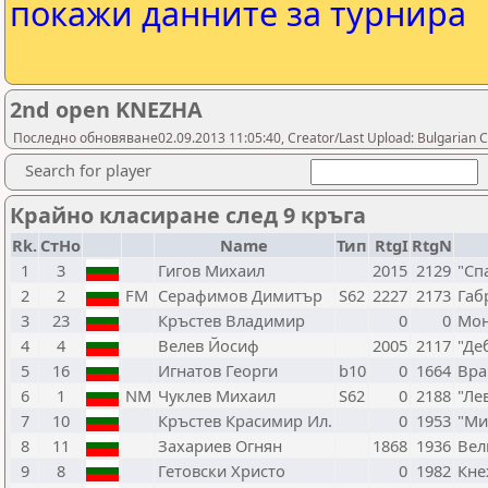
покажи данните за турнира
2nd open KNEZHA
Последно обновяване02.09.2013 11:05:40, Creator/Last Upload: Bulgarian C
Search for player
Крайно класиране след 9 кръга
Rk.
СтНо
Name
Тип
RtgI
RtgN
1
3
Гигов Михаил
2015
2129
"Сп
2
2
FM
Серафимов Димитър
S62
2227
2173
Габ
3
23
Кръстев Владимир
0
0
Мон
4
4
Велев Йосиф
2005
2117
"Де
5
16
Игнатов Георги
b10
0
1664
Вра
6
1
NM
Чуклев Михаил
S62
0
2188
"Ле
7
10
Кръстев Красимир Ил.
0
1953
"Ми
8
11
Захариев Огнян
1868
1936
Вел
9
8
Гетовски Христо
0
1982
Кне