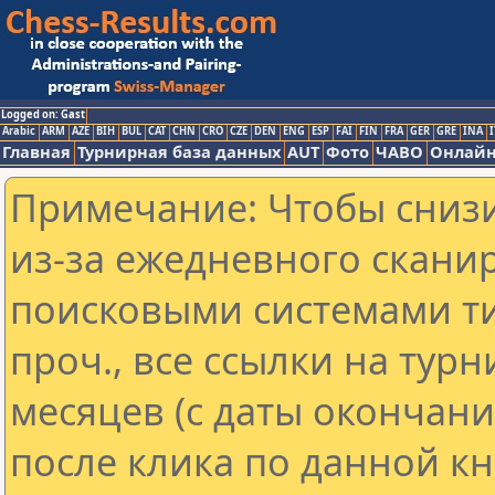
Logged on: Gast
Arabic
ARM
AZE
BIH
BUL
CAT
CHN
CRO
CZE
DEN
ENG
ESP
FAI
FIN
FRA
GER
GRE
INA
I
Главная
Турнирная база данных
AUT
Фото
ЧАВО
Онлайн
Примечание: Чтобы снизи
из-за ежедневного скани
поисковыми системами ти
проч., все ссылки на тур
месяцев (с даты окончан
после клика по данной кн