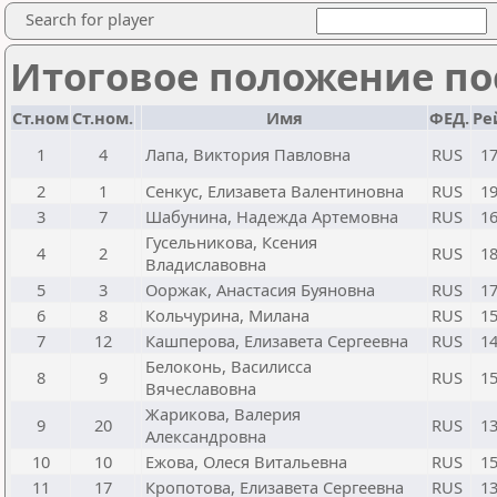
Search for player
Итоговое положение пос
Ст.ном
Ст.ном.
Имя
ФЕД.
Ре
1
4
Лапа, Виктория Павловна
RUS
1
2
1
Сенкус, Елизавета Валентиновна
RUS
1
3
7
Шабунина, Надежда Артемовна
RUS
1
Гусельникова, Ксения
4
2
RUS
1
Владиславовна
5
3
Ооржак, Анастасия Буяновна
RUS
1
6
8
Кольчурина, Милана
RUS
1
7
12
Кашперова, Елизавета Сергеевна
RUS
1
Белоконь, Василисса
8
9
RUS
1
Вячеславовна
Жарикова, Валерия
9
20
RUS
1
Александровна
10
10
Ежова, Олеся Витальевна
RUS
1
11
17
Кропотова, Елизавета Сергеевна
RUS
1