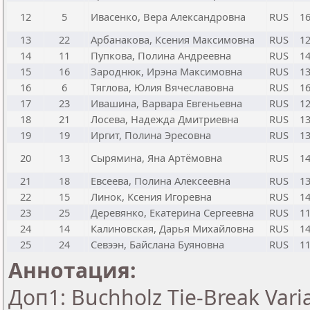
12
5
Ивасенко, Вера Александровна
RUS
1
13
22
Арбанакова, Ксения Максимовна
RUS
1
14
11
Пупкова, Полина Андреевна
RUS
1
15
16
Зароднюк, Ирэна Максимовна
RUS
1
16
6
Тяглова, Юлия Вячеславовна
RUS
1
17
23
Ивашина, Варвара Евгеньевна
RUS
1
18
21
Лосева, Надежда Дмитриевна
RUS
1
19
19
Иргит, Полина Эресовна
RUS
1
20
13
Сырямина, Яна Артёмовна
RUS
1
21
18
Евсеева, Полина Алексеевна
RUS
1
22
15
Линок, Ксения Игоревна
RUS
1
23
25
Деревянко, Екатерина Сергеевна
RUS
1
24
14
Калиновская, Дарья Михайловна
RUS
1
25
24
Севээн, Байслана Буяновна
RUS
1
Аннотация:
Доп1: Buchholz Tie-Break Vari