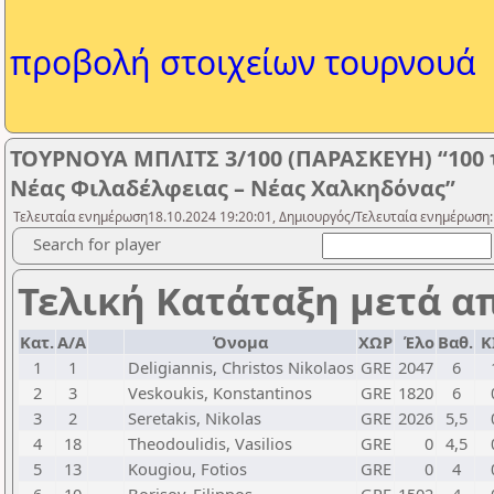
προβολή στοιχείων τουρνουά
ΤΟΥΡΝΟΥΑ ΜΠΛΙΤΣ 3/100 (ΠΑΡΑΣΚΕΥΗ) “100 τ
Νέας Φιλαδέλφειας – Νέας Χαλκηδόνας”
Τελευταία ενημέρωση18.10.2024 19:20:01, Δημιουργός/Τελευταία ενημέρωση: 
Search for player
Τελική Κατάταξη μετά α
Κατ.
Α/Α
Όνομα
ΧΩΡ
Έλο
Βαθ.
Κ
1
1
Deligiannis, Christos Nikolaos
GRE
2047
6
2
3
Veskoukis, Konstantinos
GRE
1820
6
3
2
Seretakis, Nikolas
GRE
2026
5,5
4
18
Theodoulidis, Vasilios
GRE
0
4,5
5
13
Kougiou, Fotios
GRE
0
4