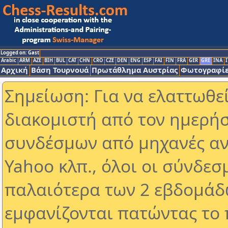
Logged on: Gast
Arabic
ARM
AZE
BIH
BUL
CAT
CHN
CRO
CZE
DEN
ENG
ESP
FAI
FIN
FRA
GER
GRE
INA
I
Αρχική
Βάση Τουρνουά
Πρωτάθλημα Αυστρίας
Φωτογραφίε
Σημείωση: Για να ελαττωθε
διακομιστή από τον ημερήσ
συνδέσμων από μηχανές αν
Yahoo κλπ., όλοι οι σύνδεσ
παλαιότερα των 2 εβδομάδω
εμφανίζονται πατώντας το 