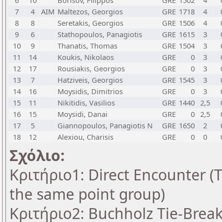
6
10
Borisov, Filippos
GRE
1502
4
7
4
AIM
Maltezos, Georgios
GRE
1718
4
8
8
Seretakis, Georgios
GRE
1506
4
9
6
Stathopoulos, Panagiotis
GRE
1615
3
10
9
Thanatis, Thomas
GRE
1504
3
11
14
Koukis, Nikolaos
GRE
0
3
12
17
Rousiakis, Georgios
GRE
0
3
13
7
Hatziveis, Georgios
GRE
1545
3
14
16
Moysidis, Dimitrios
GRE
0
3
15
11
Nikitidis, Vasilios
GRE
1440
2,5
16
15
Moysidi, Danai
GRE
0
2,5
17
5
Giannopoulos, Panagiotis N
GRE
1650
2
18
12
Alexiou, Charisis
GRE
0
0
Σχόλιο:
Κριτήριο1: Direct Encounter (T
the same point group)
Κριτήριο2: Buchholz Tie-Break