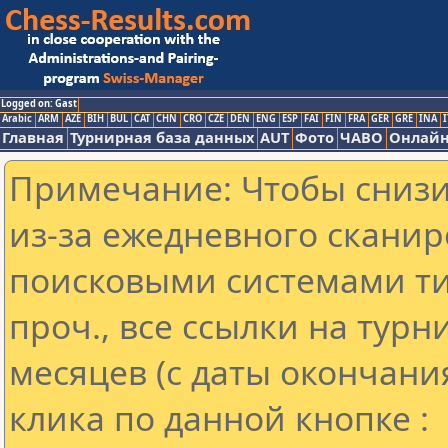
Logged on: Gast
Arabic
ARM
AZE
BIH
BUL
CAT
CHN
CRO
CZE
DEN
ENG
ESP
FAI
FIN
FRA
GER
GRE
INA
I
Главная
Турнирная база данных
AUT
Фото
ЧАВО
Онлайн
Примечание: Чтобы снизит
из-за ежедневного сканир
поисковыми системами ти
проч., все ссылки на тур
месяцев (с даты окончани
клика по данной кнопке :