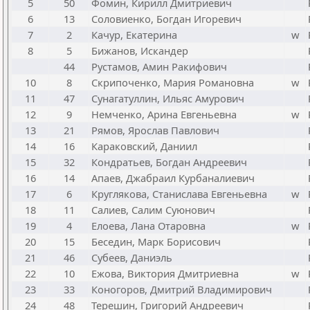
5
50
Фомин, Кирилл Дмитриевич
6
13
Соловиенко, Богдан Игоревич
7
2
Качур, Екатерина
w
8
5
Бижанов, Искандер
44
Рустамов, Амин Ракифович
10
8
Скрипоченко, Мария Романовна
w
11
47
Сунагатуллин, Ильяс Амурович
12
9
Немченко, Арина Евгеньевна
w
13
21
Рямов, Ярослав Павлович
14
16
Караковский, Даниил
15
32
Кондратьев, Богдан Андреевич
16
14
Апаев, Джабраил Курбаналиевич
17
6
Круглякова, Станислава Евгеньевна
w
18
11
Салиев, Салим Суюнович
19
4
Елоева, Лана Отаровна
w
20
15
Беседин, Марк Борисович
21
46
Субеев, Даниэль
22
10
Ежова, Виктория Дмитриевна
w
23
33
Коногоров, Дмитрий Владимирович
24
48
Терешин, Григорий Андреевич