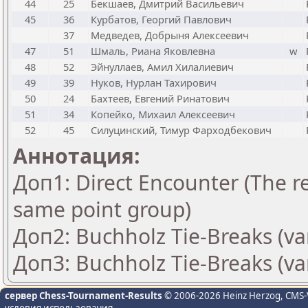
44
25
Бекшаев, Дмитрий Васильевич
45
36
Курбатов, Георгий Павлович
37
Медведев, Добрыня Алексеевич
47
51
Шмаль, Риана Яковлевна
w
48
52
Эйнуллаев, Амил Хилалиевич
49
39
Нуков, Нурлан Тахирович
50
24
Бахтеев, Евгений Ринатович
51
34
Копейко, Михаил Алексеевич
52
45
Силуцинский, Тимур Фарходбекович
Аннотация:
Доп1: Direct Encounter (The re
same point group)
Доп2: Buchholz Tie-Breaks (va
Доп3: Buchholz Tie-Breaks (va
сервер Chess-Tournament-Results
© 2006-2026 Heinz Herzog
, CMS-