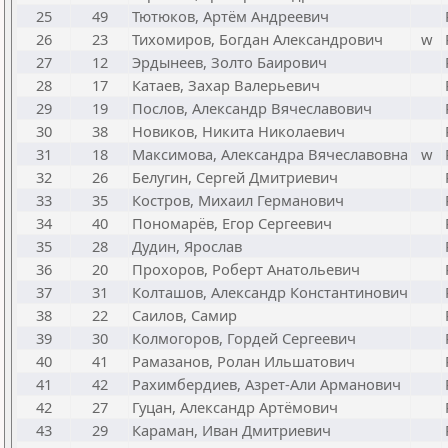
25
49
Тютюков, Артём Андреевич
26
23
Тихомиров, Богдан Александрович
w
27
12
Эрдынеев, Золто Баирович
28
17
Катаев, Захар Валерьевич
29
19
Послов, Александр Вячеславович
30
38
Новиков, Никита Николаевич
31
18
Максимова, Александра Вячеславовна
w
32
26
Белугин, Сергей Дмитриевич
33
35
Костров, Михаил Германович
34
40
Пономарёв, Егор Сергеевич
35
28
Дудин, Ярослав
36
20
Прохоров, Роберт Анатольевич
37
31
Колташов, Александр Константинович
38
22
Саилов, Самир
39
30
Колмогоров, Гордей Сергеевич
40
41
Рамазанов, Ролан Ильшатович
41
42
Рахимбердиев, Азрет-Али Арманович
42
27
Гуцан, Александр Артёмович
43
29
Караман, Иван Дмитриевич