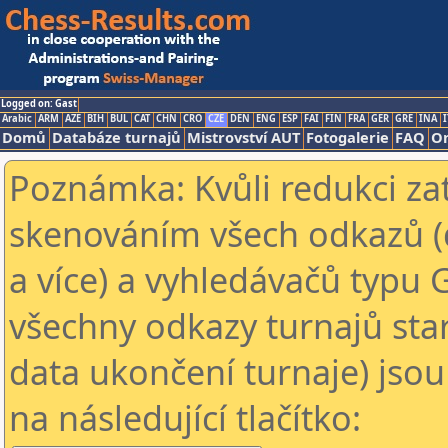
Logged on: Gast
Arabic
ARM
AZE
BIH
BUL
CAT
CHN
CRO
CZE
DEN
ENG
ESP
FAI
FIN
FRA
GER
GRE
INA
I
Domů
Databáze turnajů
Mistrovství AUT
Fotogalerie
FAQ
On
Poznámka: Kvůli redukci za
skenováním všech odkazů (
a více) a vyhledávačů typu 
všechny odkazy turnajů star
data ukončení turnaje) jsou
na následující tlačítko: