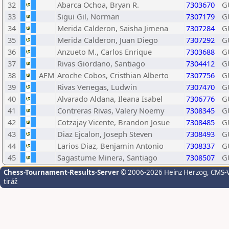
32
Abarca Ochoa, Bryan R.
7303670
G
33
Sigui Gil, Norman
7307179
G
34
Merida Calderon, Saisha Jimena
7307284
G
35
Merida Calderon, Juan Diego
7307292
G
36
Anzueto M., Carlos Enrique
7303688
G
37
Rivas Giordano, Santiago
7304412
G
38
AFM
Aroche Cobos, Cristhian Alberto
7307756
G
39
Rivas Venegas, Ludwin
7307470
G
40
Alvarado Aldana, Ileana Isabel
7306776
G
41
Contreras Rivas, Valery Noemy
7308345
G
42
Cotzajay Vicente, Brandon Josue
7308485
G
43
Diaz Ejcalon, Joseph Steven
7308493
G
44
Larios Diaz, Benjamin Antonio
7308337
G
45
Sagastume Minera, Santiago
7308507
G
Chess-Tournament-Results-Server
© 2006-2026 Heinz Herzog
, CMS-
tiráž