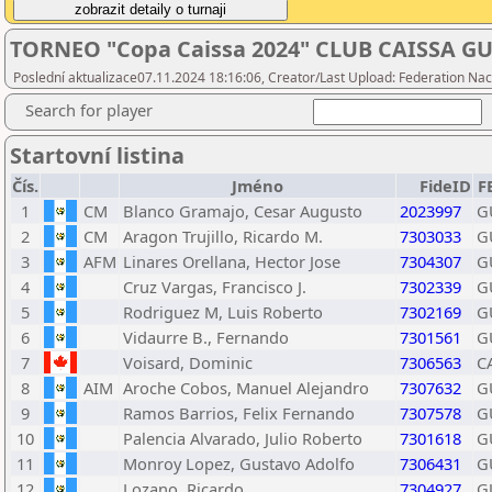
TORNEO "Copa Caissa 2024" CLUB CAISSA 
Poslední aktualizace07.11.2024 18:16:06, Creator/Last Upload: Federation Na
Search for player
Startovní listina
Čís.
Jméno
FideID
F
1
CM
Blanco Gramajo, Cesar Augusto
2023997
G
2
CM
Aragon Trujillo, Ricardo M.
7303033
G
3
AFM
Linares Orellana, Hector Jose
7304307
G
4
Cruz Vargas, Francisco J.
7302339
G
5
Rodriguez M, Luis Roberto
7302169
G
6
Vidaurre B., Fernando
7301561
G
7
Voisard, Dominic
7306563
C
8
AIM
Aroche Cobos, Manuel Alejandro
7307632
G
9
Ramos Barrios, Felix Fernando
7307578
G
10
Palencia Alvarado, Julio Roberto
7301618
G
11
Monroy Lopez, Gustavo Adolfo
7306431
G
12
Lozano, Ricardo
7304927
G