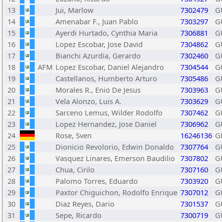
13
Jui, Marlow
7302479
G
14
Amenabar F., Juan Pablo
7303297
G
15
Ayerdi Hurtado, Cynthia Maria
7306881
G
16
Lopez Escobar, Jose David
7304862
G
17
Bianchi Azurdia, Gerardo
7302460
G
18
AFM
Lopez Escobar, Daniel Alejandro
7304544
G
19
Castellanos, Humberto Arturo
7305486
G
20
Morales R., Enio De Jesus
7303963
G
21
Vela Alonzo, Luis A.
7303629
G
22
Sarceno Lemus, Wilder Rodolfo
7307462
G
23
Lopez Hernandez, Jose Daniel
7306962
G
24
Rose, Sven
16246136
G
25
Dionicio Revolorio, Edwin Donaldo
7307764
G
26
Vasquez Linares, Emerson Baudilio
7307802
G
27
Chua, Cirilo
7307160
G
28
Palomo Torres, Eduardo
7303920
G
29
Paxtor Chiguichon, Rodolfo Enrique
7307012
G
30
Diaz Reyes, Dario
7301537
G
31
Sepe, Ricardo
7300719
G