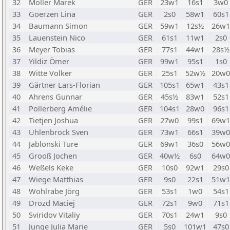
32
Möller Marek
GER
23w1
16s1
3w0
33
Goerzen Lina
GER
2s0
58w1
60s1
34
Baumann Simon
GER
59w1
12s½
26w1
35
Lauenstein Nico
GER
61s1
11w1
2s0
36
Meyer Tobias
GER
77s1
44w1
28s½
37
Yildiz Ömer
GER
99w1
95s1
1s0
38
Witte Volker
GER
25s1
52w½
20w0
39
Gärtner Lars-Florian
GER
105s1
65w1
43s1
40
Ahrens Gunnar
GER
45s½
83w1
52s1
41
Pollerberg Amélie
GER
104s1
28w0
96s1
42
Tietjen Joshua
GER
27w0
99s1
69w1
43
Uhlenbrock Sven
GER
73w1
66s1
39w0
44
Jablonski Ture
GER
69w1
36s0
56w0
45
Grooß Jochen
GER
40w½
6s0
64w0
46
Weßels Keke
GER
10s0
92w1
29s0
47
Wiege Matthias
GER
9s0
22s1
51w1
48
Wohlrabe Jörg
GER
53s1
1w0
54s1
49
Drozd Maciej
GER
72s1
9w0
71s1
50
Sviridov Vitaliy
GER
70s1
24w1
9s0
51
Junge Julia Marie
GER
5s0
101w1
47s0