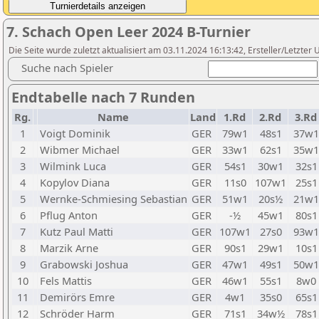
7. Schach Open Leer 2024 B-Turnier
Die Seite wurde zuletzt aktualisiert am 03.11.2024 16:13:42, Ersteller/Letzte
Suche nach Spieler
Endtabelle nach 7 Runden
Rg.
Name
Land
1.Rd
2.Rd
3.Rd
1
Voigt Dominik
GER
79w1
48s1
37w1
2
Wibmer Michael
GER
33w1
62s1
35w1
3
Wilmink Luca
GER
54s1
30w1
32s1
4
Kopylov Diana
GER
11s0
107w1
25s1
5
Wernke-Schmiesing Sebastian
GER
51w1
20s½
21w1
6
Pflug Anton
GER
-½
45w1
80s1
7
Kutz Paul Matti
GER
107w1
27s0
93w1
8
Marzik Arne
GER
90s1
29w1
10s1
9
Grabowski Joshua
GER
47w1
49s1
50w1
10
Fels Mattis
GER
46w1
55s1
8w0
11
Demirörs Emre
GER
4w1
35s0
65s1
12
Schröder Harm
GER
71s1
34w½
78s1