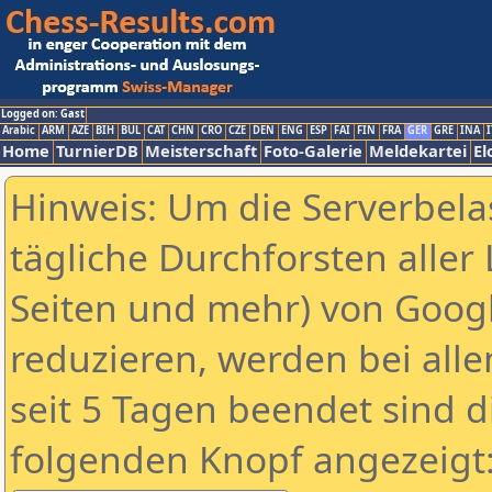
Logged on: Gast
Arabic
ARM
AZE
BIH
BUL
CAT
CHN
CRO
CZE
DEN
ENG
ESP
FAI
FIN
FRA
GER
GRE
INA
I
Home
TurnierDB
Meisterschaft
Foto-Galerie
Meldekartei
El
Hinweis: Um die Serverbela
tägliche Durchforsten aller 
Seiten und mehr) von Goog
reduzieren, werden bei alle
seit 5 Tagen beendet sind d
folgenden Knopf angezeigt