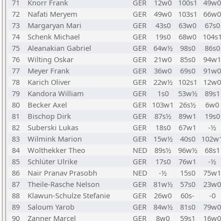
71
Knorr Frank
GER
12w0
100s1
49w0
72
Nafati Meryem
GER
49w0
103s1
66w0
73
Margaryan Mari
GER
43s0
63w0
67s0
74
Schenk Michael
GER
19s0
68w0
104s
75
Aleanakian Gabriel
GER
64w½
98s0
86s0
76
Wilting Oskar
GER
21w0
85s0
94w1
77
Meyer Frank
GER
36w0
69s0
91w0
78
Karich Oliver
GER
22w½
102s1
12w0
79
Kandora William
GER
1s0
53w½
89s1
80
Becker Axel
GER
103w1
26s½
6w0
81
Bischop Dirk
GER
87s½
89w1
19s0
82
Suberski Lukas
GER
18s0
67w1
-½
83
Wilmink Marion
GER
15w½
40s0
102w
84
Wolthekker Theo
NED
89s½
96w½
68s1
85
Schlüter Ulrike
GER
17s0
76w1
-½
86
Nair Pranav Prasobh
NED
-½
15s0
75w1
87
Theile-Rasche Nelson
GER
81w½
57s0
23w0
88
Klawun-Schulze Stefanie
GER
26w0
60s-
-0
89
Saloum Yarob
GER
84w½
81s0
79w0
90
Zanner Marcel
GER
8w0
59s1
16w0