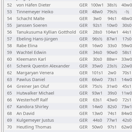
52
von Häfen Dieter
GER
100w1
38s½
40w0
53
Tinnemeyer Heiko
GER
48w0
79s½
-½
54
Schacht Malte
GER
3w0
94s1
48w0
55
Janssen Soeren
GER
92s1
10w0
30s0
56
Tanukusuma Kyllian Gotthold
GER
28s0
104w1
44s1
57
Ebeling Hans-Jürgen
GER
96s½
87w1
17s0
58
Rabe Elina
GER
16w0
33s0
59w0
59
Wachtel Edwin
GER
34s0
90w0
58s1
60
Kleemann Karl
GER
30s0
88w+
33w0
61
Schenk Quentin Alexander
GER
35w0
23s½
22w0
62
Margaryan Venera
GER
101s1
2w0
70s1
63
Pawlus Daniel
GER
66w0
73s1
14w0
64
Greiner Jan Oluf
GER
75s½
31w0
45s1
65
Hutwalker Michael
GER
93w1
39s0
11w0
66
Westerhoff Ralf
GER
63s1
43w0
72s1
67
Kandora Shirley
GER
14w0
82s0
73w1
68
An David
GER
13w0
74s1
84w0
69
Kulgemeyer Justus
GER
44s0
77w1
42s0
70
Heutling Thomas
GER
50w0
97s1
62w0