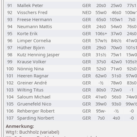
91
Mallek Peter
GER
20s0
25w0
77s1
92
Visschers Fred
NED
55w0
46s0
100w
93
Freese Hermann
GER
65s0
105w1
7s0
94
Neumann Mattis
GER
24s0
54w0
76s0
95
Korte Erik
GER
106s+
37w0
24s0
96
Limper Cornelia
GER
57w½
84s½
41w0
97
Hüther Björn
GER
29s0
70w0
101s
98
Kutz Henning Jasper
GER
31s½
75w1
15w0
99
Krause Volker
GER
37s0
42w0
105s
100
Nönnig Nina
GER
52s0
71w0
92s0
101
Heeren Ragnar
GER
62w0
51s0
97w0
102
Greiner André
GER
-½
78w0
83s0
103
Wilting Titus
GER
80s0
72w0
-1
104
Saloum Michael
GER
41w0
56s0
74w0
105
Gruenefeld Nico
GER
39w0
93s0
99w
106
Rehberger Robert
GER
95w-
-½
-0
107
Sparding Norbert
GER
7s0
4s0
-0
Anmerkung:
Wtg1: Buchholz (variabel)