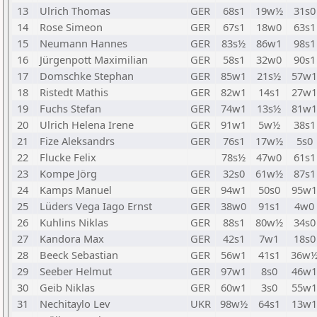
13
Ulrich Thomas
GER
68s1
19w½
31s0
14
Rose Simeon
GER
67s1
18w0
63s1
15
Neumann Hannes
GER
83s½
86w1
98s1
16
Jürgenpott Maximilian
GER
58s1
32w0
90s1
17
Domschke Stephan
GER
85w1
21s½
57w1
18
Ristedt Mathis
GER
82w1
14s1
27w1
19
Fuchs Stefan
GER
74w1
13s½
81w1
20
Ulrich Helena Irene
GER
91w1
5w½
38s1
21
Fize Aleksandrs
GER
76s1
17w½
5s0
22
Flucke Felix
78s½
47w0
61s1
23
Kompe Jörg
GER
32s0
61w½
87s1
24
Kamps Manuel
GER
94w1
50s0
95w1
25
Lüders Vega Iago Ernst
GER
38w0
91s1
4w0
26
Kuhlins Niklas
GER
88s1
80w½
34s0
27
Kandora Max
GER
42s1
7w1
18s0
28
Beeck Sebastian
GER
56w1
41s1
36w
29
Seeber Helmut
GER
97w1
8s0
46w1
30
Geib Niklas
GER
60w1
3s0
55w1
31
Nechitaylo Lev
UKR
98w½
64s1
13w1