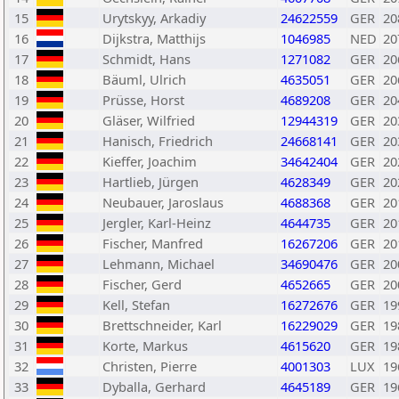
15
Urytskyy, Arkadiy
24622559
GER
20
16
Dijkstra, Matthijs
1046985
NED
20
17
Schmidt, Hans
1271082
GER
20
18
Bäuml, Ulrich
4635051
GER
20
19
Prüsse, Horst
4689208
GER
20
20
Gläser, Wilfried
12944319
GER
20
21
Hanisch, Friedrich
24668141
GER
20
22
Kieffer, Joachim
34642404
GER
20
23
Hartlieb, Jürgen
4628349
GER
20
24
Neubauer, Jaroslaus
4688368
GER
20
25
Jergler, Karl-Heinz
4644735
GER
20
26
Fischer, Manfred
16267206
GER
20
27
Lehmann, Michael
34690476
GER
20
28
Fischer, Gerd
4652665
GER
20
29
Kell, Stefan
16272676
GER
19
30
Brettschneider, Karl
16229029
GER
19
31
Korte, Markus
4615620
GER
19
32
Christen, Pierre
4001303
LUX
19
33
Dyballa, Gerhard
4645189
GER
19