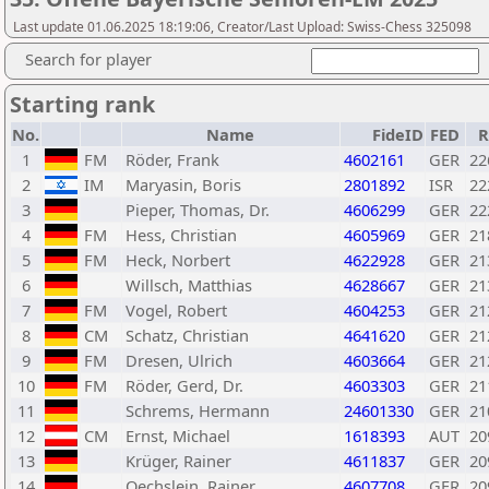
Last update 01.06.2025 18:19:06, Creator/Last Upload: Swiss-Chess 325098
Search for player
Starting rank
No.
Name
FideID
FED
R
1
FM
Röder, Frank
4602161
GER
22
2
IM
Maryasin, Boris
2801892
ISR
22
3
Pieper, Thomas, Dr.
4606299
GER
22
4
FM
Hess, Christian
4605969
GER
21
5
FM
Heck, Norbert
4622928
GER
21
6
Willsch, Matthias
4628667
GER
21
7
FM
Vogel, Robert
4604253
GER
21
8
CM
Schatz, Christian
4641620
GER
21
9
FM
Dresen, Ulrich
4603664
GER
21
10
FM
Röder, Gerd, Dr.
4603303
GER
21
11
Schrems, Hermann
24601330
GER
21
12
CM
Ernst, Michael
1618393
AUT
20
13
Krüger, Rainer
4611837
GER
20
14
Oechslein, Rainer
4607708
GER
20