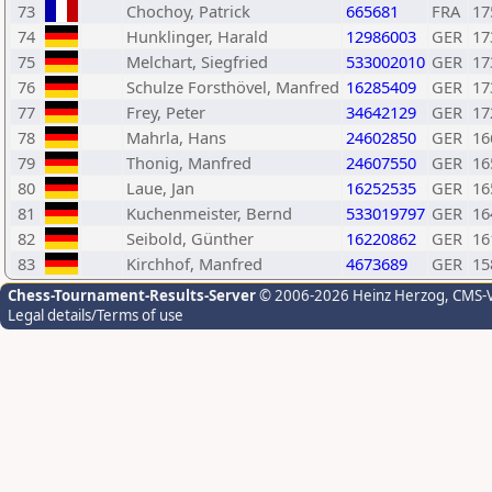
73
Chochoy, Patrick
665681
FRA
17
74
Hunklinger, Harald
12986003
GER
17
75
Melchart, Siegfried
533002010
GER
17
76
Schulze Forsthövel, Manfred
16285409
GER
17
77
Frey, Peter
34642129
GER
17
78
Mahrla, Hans
24602850
GER
16
79
Thonig, Manfred
24607550
GER
16
80
Laue, Jan
16252535
GER
16
81
Kuchenmeister, Bernd
533019797
GER
16
82
Seibold, Günther
16220862
GER
16
83
Kirchhof, Manfred
4673689
GER
15
Chess-Tournament-Results-Server
© 2006-2026 Heinz Herzog
, CMS-
Legal details/Terms of use