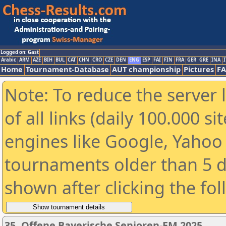
Logged on: Gast
Arabic
ARM
AZE
BIH
BUL
CAT
CHN
CRO
CZE
DEN
ENG
ESP
FAI
FIN
FRA
GER
GRE
INA
I
Home
Tournament-Database
AUT championship
Pictures
F
Note: To reduce the server 
of all links (daily 100.000 s
engines like Google, Yahoo a
tournaments older than 5 d
shown after clicking the fo
35. Offene Bayerische Senioren-EM 2025