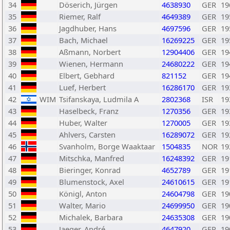
34
Döserich, Jürgen
4638930
GER
19
35
Riemer, Ralf
4649389
GER
19
36
Jagdhuber, Hans
4697596
GER
19
37
Bach, Michael
16269225
GER
19
38
Aßmann, Norbert
12904406
GER
19
39
Wienen, Hermann
24680222
GER
19
40
Elbert, Gebhard
821152
GER
19
41
Luef, Herbert
16286170
GER
19
42
WIM
Tsifanskaya, Ludmila A
2802368
ISR
19
43
Haselbeck, Franz
1270356
GER
19
44
Huber, Walter
1270005
GER
19
45
Ahlvers, Carsten
16289072
GER
19
46
Svanholm, Borge Waaktaar
1504835
NOR
19
47
Mitschka, Manfred
16248392
GER
19
48
Bieringer, Konrad
4652789
GER
19
49
Blumenstock, Axel
24610615
GER
19
50
Königl, Anton
24604798
GER
19
51
Walter, Mario
24699950
GER
19
52
Michalek, Barbara
24635308
GER
19
53
Jaeger, André
4647920
GER
19