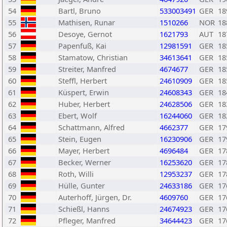
54
Bartl, Bruno
533003491
GER
18
55
Mathisen, Runar
1510266
NOR
18
56
Desoye, Gernot
1621793
AUT
18
57
Papenfuß, Kai
12981591
GER
18
58
Stamatow, Christian
34613641
GER
18
59
Streiter, Manfred
4674677
GER
18
60
Steffl, Herbert
24610909
GER
18
61
Küspert, Erwin
24608343
GER
18
62
Huber, Herbert
24628506
GER
18
63
Ebert, Wolf
16244060
GER
18
64
Schattmann, Alfred
4662377
GER
17
65
Stein, Eugen
16230906
GER
17
66
Mayer, Herbert
4696484
GER
17
67
Becker, Werner
16253620
GER
17
68
Roth, Willi
12953237
GER
17
69
Hülle, Gunter
24633186
GER
17
70
Auterhoff, Jürgen, Dr.
4609760
GER
17
71
Schießl, Hanns
24674923
GER
17
72
Pfleger, Manfred
34644423
GER
17