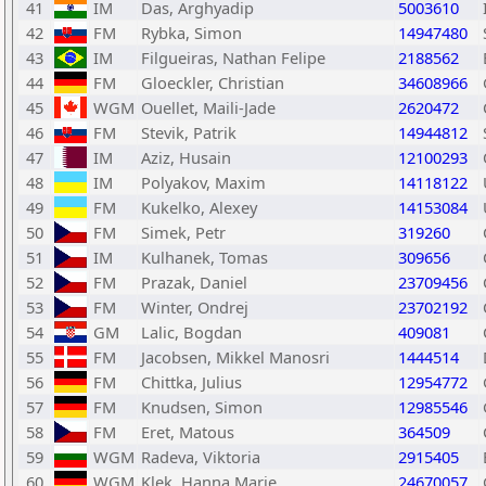
41
IM
Das, Arghyadip
5003610
42
FM
Rybka, Simon
14947480
43
IM
Filgueiras, Nathan Felipe
2188562
44
FM
Gloeckler, Christian
34608966
45
WGM
Ouellet, Maili-Jade
2620472
46
FM
Stevik, Patrik
14944812
47
IM
Aziz, Husain
12100293
48
IM
Polyakov, Maxim
14118122
49
FM
Kukelko, Alexey
14153084
50
FM
Simek, Petr
319260
51
IM
Kulhanek, Tomas
309656
52
FM
Prazak, Daniel
23709456
53
FM
Winter, Ondrej
23702192
54
GM
Lalic, Bogdan
409081
55
FM
Jacobsen, Mikkel Manosri
1444514
56
FM
Chittka, Julius
12954772
57
FM
Knudsen, Simon
12985546
58
FM
Eret, Matous
364509
59
WGM
Radeva, Viktoria
2915405
60
WGM
Klek, Hanna Marie
24670057