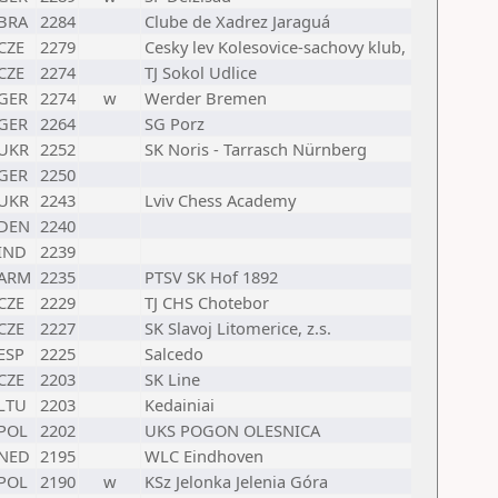
BRA
2284
Clube de Xadrez Jaraguá
CZE
2279
Cesky lev Kolesovice-sachovy klub,
CZE
2274
TJ Sokol Udlice
GER
2274
w
Werder Bremen
GER
2264
SG Porz
UKR
2252
SK Noris - Tarrasch Nürnberg
GER
2250
UKR
2243
Lviv Chess Academy
DEN
2240
IND
2239
ARM
2235
PTSV SK Hof 1892
CZE
2229
TJ CHS Chotebor
CZE
2227
SK Slavoj Litomerice, z.s.
ESP
2225
Salcedo
CZE
2203
SK Line
LTU
2203
Kedainiai
POL
2202
UKS POGON OLESNICA
NED
2195
WLC Eindhoven
POL
2190
w
KSz Jelonka Jelenia Góra