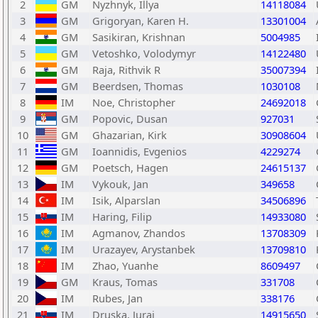
2
GM
Nyzhnyk, Illya
14118084
3
GM
Grigoryan, Karen H.
13301004
4
GM
Sasikiran, Krishnan
5004985
5
GM
Vetoshko, Volodymyr
14122480
6
GM
Raja, Rithvik R
35007394
7
GM
Beerdsen, Thomas
1030108
8
IM
Noe, Christopher
24692018
9
GM
Popovic, Dusan
927031
10
GM
Ghazarian, Kirk
30908604
11
GM
Ioannidis, Evgenios
4229274
12
GM
Poetsch, Hagen
24615137
13
IM
Vykouk, Jan
349658
14
IM
Isik, Alparslan
34506896
15
IM
Haring, Filip
14933080
16
IM
Agmanov, Zhandos
13708309
17
IM
Urazayev, Arystanbek
13709810
18
IM
Zhao, Yuanhe
8609497
19
GM
Kraus, Tomas
331708
20
IM
Rubes, Jan
338176
21
IM
Druska, Juraj
14915650