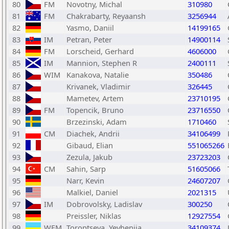
80
FM
Novotny, Michal
310980
81
FM
Chakrabarty, Reyaansh
3256944
82
Yasmo, Daniil
14199165
83
IM
Petran, Peter
14900114
84
FM
Lorscheid, Gerhard
4606000
85
IM
Mannion, Stephen R
2400111
86
WIM
Kanakova, Natalie
350486
87
Krivanek, Vladimir
326445
88
Mametev, Artem
23710195
89
FM
Topencik, Bruno
23716550
90
Brzezinski, Adam
1710460
91
CM
Diachek, Andrii
34106499
92
Gibaud, Elian
551065266
93
Zezula, Jakub
23723203
94
CM
Sahin, Sarp
51605066
95
Narr, Kevin
24607207
96
Malkiel, Daniel
2021315
97
IM
Dobrovolsky, Ladislav
300250
98
Preissler, Niklas
12927554
99
WFM
Toroptseva, Yevheniia
34109374