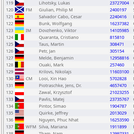
119
Lihotsky, Lukas
23727004
120
FM
Giulian, Philip M
2400197
121
Salvador Cabo, Cesar
2240416
122
Bunk, Wolfgang
16237382
123
IM
Dovzhenko, Viktor
14105985
124
Quaranta, Cristiano
815810
125
Taus, Martin
308471
126
Petr, Jan
305154
127
Melde, Benjamin
12958816
128
Ouaki, Mark
257460
129
Krilovs, Nikolajs
11603100
130
CM
Looi, Xin Hao
5702828
131
Piotraschke, Jens, Dr.
4657470
132
Zawal, Krzysztof
21023255
133
Pavlis, Matej
23735767
134
Pintor, Simao
1904787
135
Quirke, Jeffrey
2013029
136
Nguyen, Phuc Nhat
16253590
137
WFM
Silva, Mariana
1911899
138
Tham, Nam
12997331