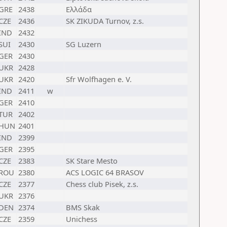
GRE
2438
Ελλάδα
CZE
2436
SK ZIKUDA Turnov, z.s.
IND
2432
SUI
2430
SG Luzern
GER
2430
UKR
2428
UKR
2420
Sfr Wolfhagen e. V.
IND
2411
w
GER
2410
TUR
2402
HUN
2401
IND
2399
GER
2395
CZE
2383
SK Stare Mesto
ROU
2380
ACS LOGIC 64 BRASOV
CZE
2377
Chess club Pisek, z.s.
UKR
2376
DEN
2374
BMS Skak
CZE
2359
Unichess