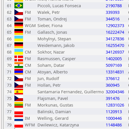
61
Piccoli, Lucas Fonseca
2190788
62
FM
Walek, Petr
339393
63
FM
Toman, Ondrej
344516
64
WGM
Sieber, Fiona
12902373
65
FM
Gallasch, Jonas
16222474
66
Mohylnyi, Stepan
34127836
67
Weidemann, Jakob
16255470
68
CM
Sokhor, Nazar
34126937
69
FM
Rasmussen, Casper
1402005
70
CM
Soham, Datar
5097169
71
CM
Atoyan, Alberto
13314831
72
FM
Jun, Rudolf
376612
73
FM
Hollan, Petr
360945
74
Santamaria Fernandez, Guillermo
32004346
75
Flajsman, Pavel
391476
76
FM
Morkunas, Gustas
12831026
77
Balinski, Damian
1120913
78
IM
Welling, Gerard
1000446
79
WFM
Dwilewicz, Katarzyna
1148486