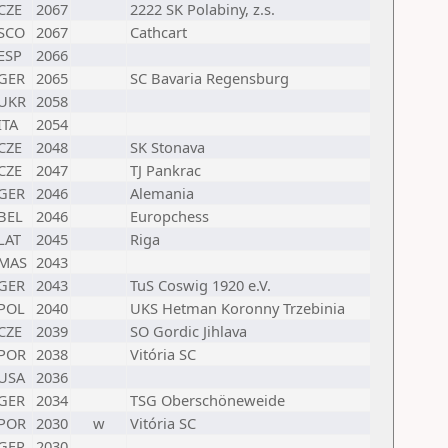
CZE
2067
2222 SK Polabiny, z.s.
SCO
2067
Cathcart
ESP
2066
GER
2065
SC Bavaria Regensburg
UKR
2058
ITA
2054
CZE
2048
SK Stonava
CZE
2047
TJ Pankrac
GER
2046
Alemania
BEL
2046
Europchess
LAT
2045
Riga
MAS
2043
GER
2043
TuS Coswig 1920 e.V.
POL
2040
UKS Hetman Koronny Trzebinia
CZE
2039
SO Gordic Jihlava
POR
2038
Vitória SC
USA
2036
GER
2034
TSG Oberschöneweide
POR
2030
w
Vitória SC
GER
2030