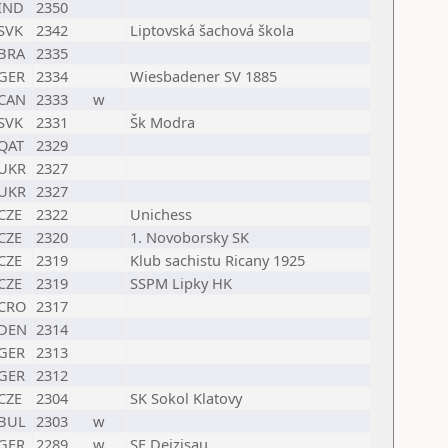
IND
2350
SVK
2342
Liptovská šachová škola
BRA
2335
GER
2334
Wiesbadener SV 1885
CAN
2333
w
SVK
2331
Šk Modra
QAT
2329
UKR
2327
UKR
2327
CZE
2322
Unichess
CZE
2320
1. Novoborsky SK
CZE
2319
Klub sachistu Ricany 1925
CZE
2319
SSPM Lipky HK
CRO
2317
DEN
2314
GER
2313
GER
2312
CZE
2304
SK Sokol Klatovy
BUL
2303
w
GER
2289
w
SF Deizisau