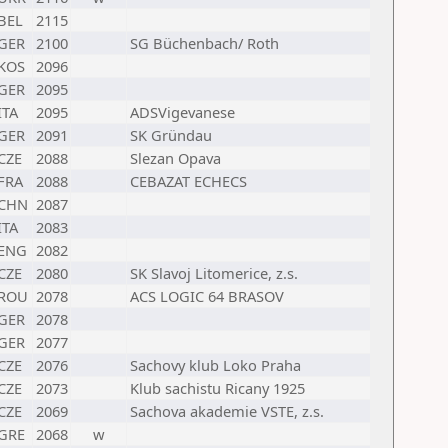
BEL
2115
GER
2100
SG Büchenbach/ Roth
KOS
2096
GER
2095
ITA
2095
ADSVigevanese
GER
2091
SK Gründau
CZE
2088
Slezan Opava
FRA
2088
CEBAZAT ECHECS
CHN
2087
ITA
2083
ENG
2082
CZE
2080
SK Slavoj Litomerice, z.s.
ROU
2078
ACS LOGIC 64 BRASOV
GER
2078
GER
2077
CZE
2076
Sachovy klub Loko Praha
CZE
2073
Klub sachistu Ricany 1925
CZE
2069
Sachova akademie VSTE, z.s.
GRE
2068
w