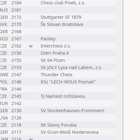
CZE
2184
Chess club Pisek, z.s.
AUS
2181
GER
2172
Stuttgarter SF 1879
SVK
2170
Šk Slovan Bratislava
GER
2168
SCO
2167
Paisley
CZE
2162
w
Interchess z.s.
CZE
2156
Ddm Praha 6
CZE
2155
SK 64 Plzen
CZE
2153
SK JOLY Lysa nad Labem, z.s.
SWE
2147
Thunder Chess
POL
2146
KSz "LECH-WSUS Poznań"
FRA
2146
CZE
2145
TJ Namest n/Oslavou
TUR
2142
GER
2130
SV Stockenhausen-Frommern
USA
2126
CZE
2118
SK Slavoj Poruba
GER
2117
SV Grün-Weiß Niederwiesa
UKR
2116
w