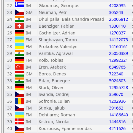
22
IM
Gkoumas, Georgios
4208935
23
GM
Neuman, Petr
305243
24
IM
Dhulipalla, Bala Chandra Prasad
25005812
25
IM
Baenziger, Fabian
1330110
26
IM
Gschnitzer, Adrian
1270337
27
FM
Shagbazyan, Taron
14122073
28
FM
Prokofiev, Valentyn
14160161
29
IM
Vantika, Agrawal
25050389
30
FM
Kolb, Tobias
12992321
31
IM
Eren, Ataberk
6349765
32
GM
Boros, Denes
722340
33
IM
Bitan, Banerjee
5024803
34
FM
Stork, Oliver
12955728
35
IM
Svanda, Ondrej
359670
36
IM
Sofronie, Iulian
1202936
37
FM
Stinka, Jakub
391662
38
FM
Dehtiarov, Roman
14186640
39
IM
Kistrup, Nicolai
1444816
40
IM
Kourousis, Epameinondas
4211626