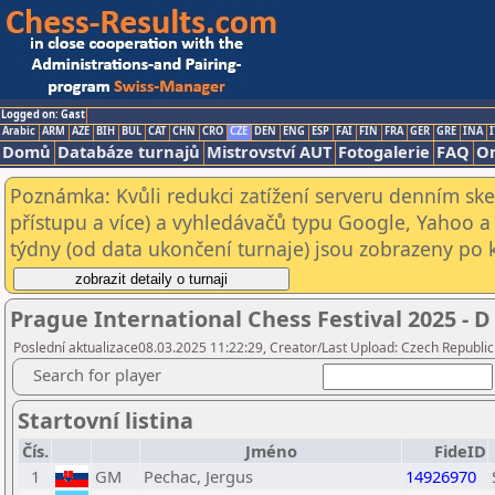
Logged on: Gast
Arabic
ARM
AZE
BIH
BUL
CAT
CHN
CRO
CZE
DEN
ENG
ESP
FAI
FIN
FRA
GER
GRE
INA
I
Domů
Databáze turnajů
Mistrovství AUT
Fotogalerie
FAQ
On
Poznámka: Kvůli redukci zatížení serveru denním s
přístupu a více) a vyhledávačů typu Google, Yahoo a 
týdny (od data ukončení turnaje) jsou zobrazeny po kl
Prague International Chess Festival 2025 - D
Poslední aktualizace08.03.2025 11:22:29, Creator/Last Upload: Czech Republic
Search for player
Startovní listina
Čís.
Jméno
FideID
1
GM
Pechac, Jergus
14926970