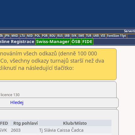
Servert
TA
JPN
MKD
LTU
NED
POL
POR
ROU
RUS
SRB
SVK
SWE
TUR
UKR
VIE
FontSize:11pt
line Registrace
Swiss-Manager
ÖSB
FIDE
kenováním všech odkazů (denně 100 000
Co, všechny odkazy turnajů starší než dva
iknutí na následující tlačítko:
 licence 130
Hledej
FED
Rtg
pohlaví
Klub/Místo
SVK
2603
Tj Slávia Caissa Čadca