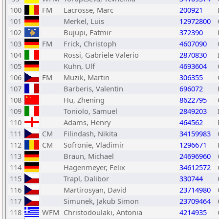
100
FM
Lacrosse, Marc
200921
101
Merkel, Luis
12972800
102
Bujupi, Fatmir
372390
103
FM
Frick, Christoph
4607090
104
Rossi, Gabriele Valerio
2870830
105
Kuhn, Ulf
4693604
106
FM
Muzik, Martin
306355
107
Barberis, Valentin
696072
108
Hu, Zhening
8622795
109
Toniolo, Samuel
2849203
110
Adams, Henry
464562
111
CM
Filindash, Nikita
34159983
112
CM
Sofronie, Vladimir
1296671
113
Braun, Michael
24696960
114
Hagenmeyer, Felix
34612572
115
Trapl, Dalibor
330744
116
Martirosyan, David
23714980
117
Simunek, Jakub Simon
23709464
118
WFM
Christodoulaki, Antonia
4214935