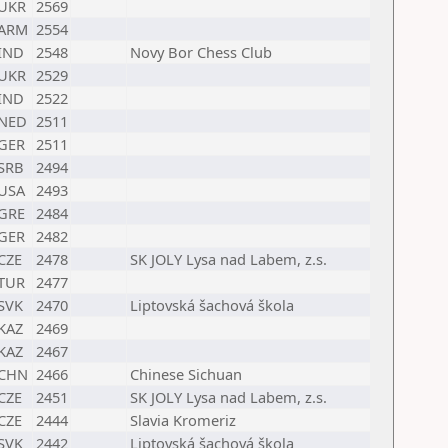
UKR
2569
ARM
2554
IND
2548
Novy Bor Chess Club
UKR
2529
IND
2522
NED
2511
GER
2511
SRB
2494
USA
2493
GRE
2484
GER
2482
CZE
2478
SK JOLY Lysa nad Labem, z.s.
TUR
2477
SVK
2470
Liptovská šachová škola
KAZ
2469
KAZ
2467
CHN
2466
Chinese Sichuan
CZE
2451
SK JOLY Lysa nad Labem, z.s.
CZE
2444
Slavia Kromeriz
SVK
2442
Liptovská šachová škola