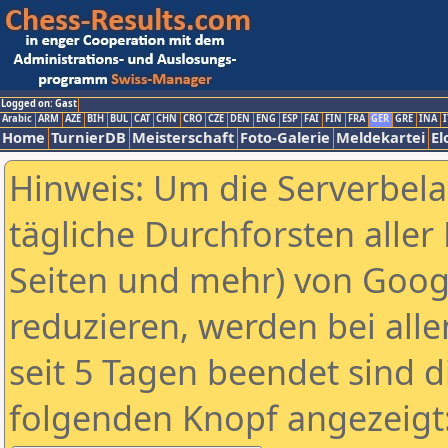
Logged on: Gast
Arabic
ARM
AZE
BIH
BUL
CAT
CHN
CRO
CZE
DEN
ENG
ESP
FAI
FIN
FRA
GER
GRE
INA
I
Home
TurnierDB
Meisterschaft
Foto-Galerie
Meldekartei
El
Hinweis: Um die Serverbel
tägliche Durchforsten aller 
Seiten und mehr) von Goog
reduzieren, werden bei alle
seit 5 Tagen beendet sind d
folgenden Knopf angezeigt