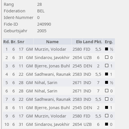
Rang
28
Föderation
BEL
Ident-Nummer
0
Fide-ID
240990
Geburtsjahr
2005
Rd.
Br.
Snr
Name
Elo
Land
Pkt.
Erg.
1
6
17
GM
Murzin, Volodar
2580
FID
5,5
½
2
6
31
GM
Sindarov, Javokhir
2654
UZB
6
0
3
6
11
GM
Bjerre, Jonas Buhl
2545
DEN
2
1
4
6
22
GM
Sadhwani, Raunak
2583
IND
5,5
1
5
6
28
GM
Nihal, Sarin
2671
IND
7
½
6
6
28
GM
Nihal, Sarin
2671
IND
7
0
7
6
22
GM
Sadhwani, Raunak
2583
IND
5,5
0
8
6
11
GM
Bjerre, Jonas Buhl
2545
DEN
2
1
9
6
17
GM
Murzin, Volodar
2580
FID
5,5
0
10
6
31
GM
Sindarov, Javokhir
2654
UZB
6
0