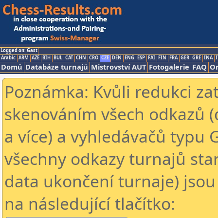
Logged on: Gast
Arabic
ARM
AZE
BIH
BUL
CAT
CHN
CRO
CZE
DEN
ENG
ESP
FAI
FIN
FRA
GER
GRE
INA
I
Domů
Databáze turnajů
Mistrovství AUT
Fotogalerie
FAQ
On
Poznámka: Kvůli redukci za
skenováním všech odkazů (
a více) a vyhledávačů typu 
všechny odkazy turnajů star
data ukončení turnaje) jsou
na následující tlačítko: