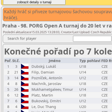
Každý hráč si přiveze turnajovou šachovou soupravu 
hráče).
Praha - 98. PORG Open A turnaj do 20 let v ra
Poslední aktualizace15.03.2025 13:28:03, Creator/Last Upload: Czech Republic
Search for player
Konečné pořadí po 7 kol
Poř.
St.č.
Jméno
Typ
pohlaví
FED
R
1
3
Dubský, Lukáš
U18
CZE
2
21
Filip, Damian
U14
CZE
3
14
Pozníček, Antonín
U12
CZE
4
8
Machník, Jaroslav
U18
CZE
5
26
Mukhametgaleev, Timur
U14
CZE
6
12
Platz, Martin
U18
CZE
7
6
Bukovskij, Dmitri
U12
CZE
8
4
Le, Duc Thang
U20
CZE