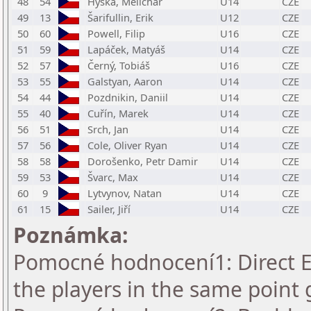
48
54
Hyška, Melichar
U14
CZE
49
13
Šarifullin, Erik
U12
CZE
50
60
Powell, Filip
U16
CZE
51
59
Lapáček, Matyáš
U14
CZE
52
57
Černý, Tobiáš
U16
CZE
53
55
Galstyan, Aaron
U14
CZE
54
44
Pozdnikin, Daniil
U14
CZE
55
40
Cuřín, Marek
U14
CZE
56
51
Srch, Jan
U14
CZE
57
56
Cole, Oliver Ryan
U14
CZE
58
58
Dorošenko, Petr Damir
U14
CZE
59
53
Švarc, Max
U14
CZE
60
9
Lytvynov, Natan
U14
CZE
61
15
Sailer, Jiří
U14
CZE
Poznámka:
Pomocné hodnocení1: Direct En
the players in the same point 