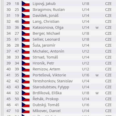
29
18
Lipový, Jakub
U18
CZE
30
25
Ibragimov, Ruslan
U14
CZE
31
19
Davídek, Jonáš
U14
CZE
32
46
Lang, Christian
U14
CZE
33
36
Katasonova, Olga
U14
w
CZE
34
27
Berger, Michael
U18
CZE
35
61
Sellier, Leonard
U18
CZE
36
28
Šula, Jaromír
U14
CZE
37
47
Michalec, Antonín
U12
CZE
38
33
Strnad, Tomáš
U14
CZE
39
34
Hroník, Petr
U12
CZE
40
39
Remizov, Artem
U12
CZE
41
35
Portešová, Viktorie
U16
w
CZE
42
42
Tereshonkov, Stanislav
U14
CZE
43
43
Starodubtsev, Fylypp
U14
CZE
44
32
Brdlíková, Eliška
U18
w
CZE
45
50
Řehák, Prokop
U14
CZE
46
41
Dubský, Tomáš
U16
CZE
47
10
Míkovec, Daniel
U14
CZE