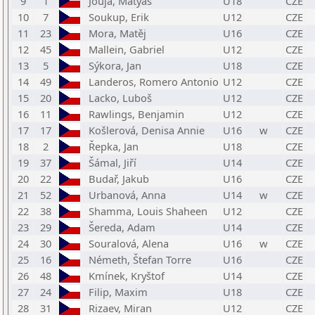
9
1
Jouja, Matyáš
U18
CZE
10
7
Soukup, Erik
U12
CZE
11
23
Mora, Matěj
U16
CZE
12
45
Mallein, Gabriel
U12
CZE
13
5
Sýkora, Jan
U18
CZE
14
49
Landeros, Romero Antonio
U12
CZE
15
20
Lacko, Luboš
U12
CZE
16
11
Rawlings, Benjamin
U12
CZE
17
17
Košlerová, Denisa Annie
U16
w
CZE
18
2
Řepka, Jan
U18
CZE
19
37
Šámal, Jiří
U14
CZE
20
22
Budař, Jakub
U16
CZE
21
52
Urbanová, Anna
U14
w
CZE
22
38
Shamma, Louis Shaheen
U12
CZE
23
29
Šereda, Adam
U14
CZE
24
30
Souralová, Alena
U16
w
CZE
25
16
Németh, Štefan Torre
U16
CZE
26
48
Kmínek, Kryštof
U14
CZE
27
24
Filip, Maxim
U18
CZE
28
31
Rizaev, Miran
U12
CZE