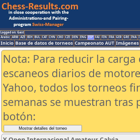
Logged on: Gast
Arabic
ARM
AZE
BIH
BUL
CAT
CHN
CRO
CZE
DEN
ENG
ESP
FAI
FIN
FRA
GER
GRE
INA
I
Inicio
Base de datos de torneos
Campeonato AUT
Imágenes
Nota: Para reducir la carga 
escaneos diarios de motor
Yahoo, todos los torneos f
semanas se muestran tras p
botón:
X Open Internacional Amateur Calvia