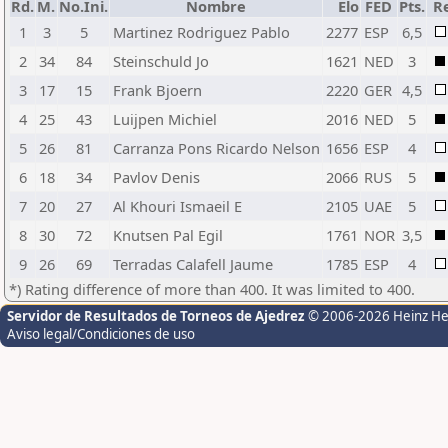
Rd.
M.
No.Ini.
Nombre
Elo
FED
Pts.
R
1
3
5
Martinez Rodriguez Pablo
2277
ESP
6,5
2
34
84
Steinschuld Jo
1621
NED
3
3
17
15
Frank Bjoern
2220
GER
4,5
4
25
43
Luijpen Michiel
2016
NED
5
5
26
81
Carranza Pons Ricardo Nelson
1656
ESP
4
6
18
34
Pavlov Denis
2066
RUS
5
7
20
27
Al Khouri Ismaeil E
2105
UAE
5
8
30
72
Knutsen Pal Egil
1761
NOR
3,5
9
26
69
Terradas Calafell Jaume
1785
ESP
4
*) Rating difference of more than 400. It was limited to 400.
Servidor de Resultados de Torneos de Ajedrez
© 2006-2026 Heinz H
Aviso legal/Condiciones de uso