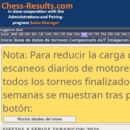
Logged on: Gast
Arabic
ARM
AZE
BIH
BUL
CAT
CHN
CRO
CZE
DEN
ENG
ESP
FAI
FIN
FRA
GER
GRE
INA
I
Inicio
Base de datos de torneos
Campeonato AUT
Imágenes
Nota: Para reducir la carga 
escaneos diarios de motor
todos los torneos finalizad
semanas se muestran tras p
botón:
FIESTAS Y FERIAS TARANCON 2024