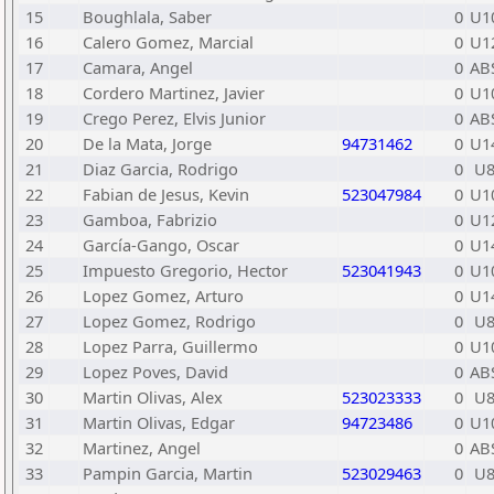
15
Boughlala, Saber
0
U1
16
Calero Gomez, Marcial
0
U1
17
Camara, Angel
0
AB
18
Cordero Martinez, Javier
0
U1
19
Crego Perez, Elvis Junior
0
AB
20
De la Mata, Jorge
94731462
0
U1
21
Diaz Garcia, Rodrigo
0
U
22
Fabian de Jesus, Kevin
523047984
0
U1
23
Gamboa, Fabrizio
0
U1
24
García-Gango, Oscar
0
U1
25
Impuesto Gregorio, Hector
523041943
0
U1
26
Lopez Gomez, Arturo
0
U1
27
Lopez Gomez, Rodrigo
0
U
28
Lopez Parra, Guillermo
0
U1
29
Lopez Poves, David
0
AB
30
Martin Olivas, Alex
523023333
0
U
31
Martin Olivas, Edgar
94723486
0
U1
32
Martinez, Angel
0
AB
33
Pampin Garcia, Martin
523029463
0
U