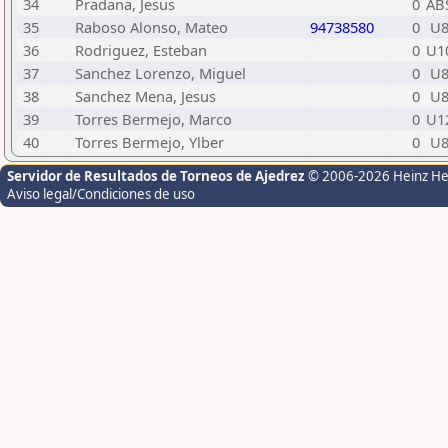
34
Pradana, Jesus
0
AB
35
Raboso Alonso, Mateo
94738580
0
U
36
Rodriguez, Esteban
0
U1
37
Sanchez Lorenzo, Miguel
0
U
38
Sanchez Mena, Jesus
0
U
39
Torres Bermejo, Marco
0
U1
40
Torres Bermejo, Ylber
0
U
Servidor de Resultados de Torneos de Ajedrez
© 2006-2026 Heinz H
Aviso legal/Condiciones de uso