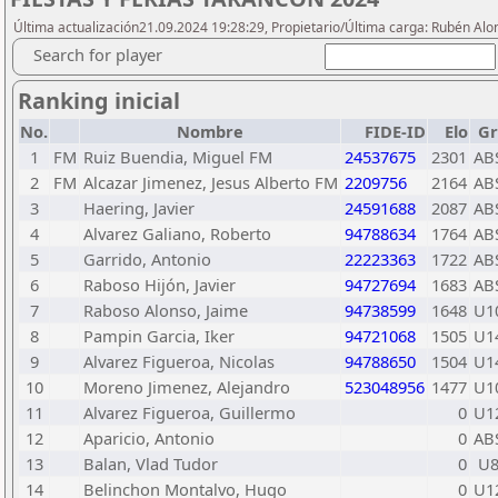
Última actualización21.09.2024 19:28:29, Propietario/Última carga: Rubén Alo
Search for player
Ranking inicial
No.
Nombre
FIDE-ID
Elo
Gr
1
FM
Ruiz Buendia, Miguel FM
24537675
2301
AB
2
FM
Alcazar Jimenez, Jesus Alberto FM
2209756
2164
AB
3
Haering, Javier
24591688
2087
AB
4
Alvarez Galiano, Roberto
94788634
1764
AB
5
Garrido, Antonio
22223363
1722
AB
6
Raboso Hijón, Javier
94727694
1683
AB
7
Raboso Alonso, Jaime
94738599
1648
U1
8
Pampin Garcia, Iker
94721068
1505
U1
9
Alvarez Figueroa, Nicolas
94788650
1504
U1
10
Moreno Jimenez, Alejandro
523048956
1477
U1
11
Alvarez Figueroa, Guillermo
0
U1
12
Aparicio, Antonio
0
AB
13
Balan, Vlad Tudor
0
U
14
Belinchon Montalvo, Hugo
0
U1