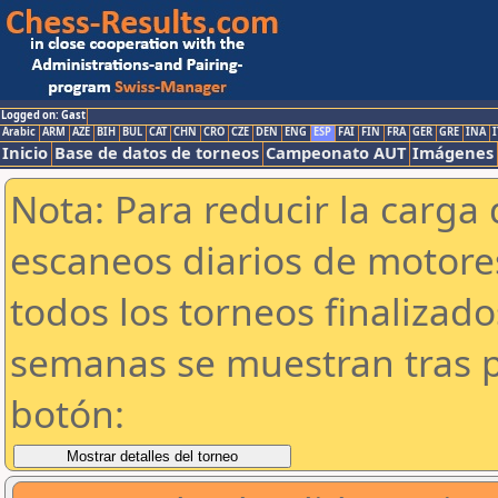
Logged on: Gast
Arabic
ARM
AZE
BIH
BUL
CAT
CHN
CRO
CZE
DEN
ENG
ESP
FAI
FIN
FRA
GER
GRE
INA
I
Inicio
Base de datos de torneos
Campeonato AUT
Imágenes
Nota: Para reducir la carga 
escaneos diarios de motor
todos los torneos finalizad
semanas se muestran tras p
botón: