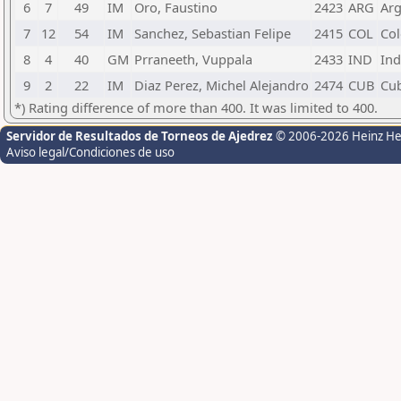
6
7
49
IM
Oro, Faustino
2423
ARG
Arg
7
12
54
IM
Sanchez, Sebastian Felipe
2415
COL
Co
8
4
40
GM
Prraneeth, Vuppala
2433
IND
Ind
9
2
22
IM
Diaz Perez, Michel Alejandro
2474
CUB
Cu
*) Rating difference of more than 400. It was limited to 400.
Servidor de Resultados de Torneos de Ajedrez
© 2006-2026 Heinz H
Aviso legal/Condiciones de uso