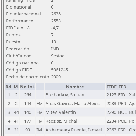
Elo nacional
0
Elo internacional
2636
Performance
2558
FIDE elo +/-
-4,7
Puntos
7
Puesto
13
Federación
IND
Club/Ciudad
Sestao
Código nacional
0
Código FIDE
5061245
Fecha de nacimiento
2000
Rd.
M.
No.Ini.
Nombre
FIDE
FED
1
2
264
Bukharkov, Stepan
2125
FID
Xab
2
2
144
FM
Arias Gaviria, Mario Alexis
2283
PER
Aj
3
44
140
FM
Mitev, Valentin
2290
BUL
Bul
4
41
177
FM
Redzisz, Michal
2234
POL
Pol
5
21
93
IM
Alshameary Puente, Ismael
2363
ESP
Or