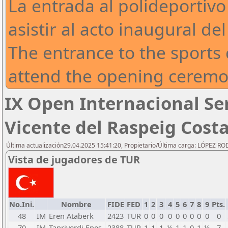
La entrada al polideportivo
asistir al acto inaugural de
The entrance to the sports c
attend the opening ceremo
IX Open Internacional S
Vicente del Raspeig Cost
Última actualización29.04.2025 15:41:20, Propietario/Última carga: LÓPEZ R
Vista de jugadores de TUR
No.Ini.
Nombre
FIDE
FED
1
2
3
4
5
6
7
8
9
Pts.
48
IM
Eren Ataberk
2423
TUR
0
0
0
0
0
0
0
0
0
0
70
IM
Tanriverdi Enes
2388
TUR
1
1
1
½
1
1
0
1
½
7