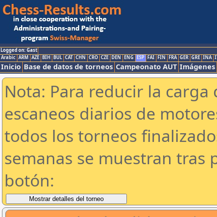
Logged on: Gast
Arabic
ARM
AZE
BIH
BUL
CAT
CHN
CRO
CZE
DEN
ENG
ESP
FAI
FIN
FRA
GER
GRE
INA
I
Inicio
Base de datos de torneos
Campeonato AUT
Imágenes
Nota: Para reducir la carga 
escaneos diarios de motor
todos los torneos finalizad
semanas se muestran tras p
botón: