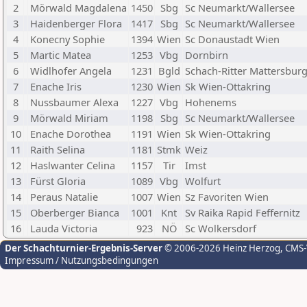
2
Mörwald Magdalena
1450
Sbg
Sc Neumarkt/Wallersee
3
Haidenberger Flora
1417
Sbg
Sc Neumarkt/Wallersee
4
Konecny Sophie
1394
Wien
Sc Donaustadt Wien
5
Martic Matea
1253
Vbg
Dornbirn
6
Widlhofer Angela
1231
Bgld
Schach-Ritter Mattersbur
7
Enache Iris
1230
Wien
Sk Wien-Ottakring
8
Nussbaumer Alexa
1227
Vbg
Hohenems
9
Mörwald Miriam
1198
Sbg
Sc Neumarkt/Wallersee
10
Enache Dorothea
1191
Wien
Sk Wien-Ottakring
11
Raith Selina
1181
Stmk
Weiz
12
Haslwanter Celina
1157
Tir
Imst
13
Fürst Gloria
1089
Vbg
Wolfurt
14
Peraus Natalie
1007
Wien
Sz Favoriten Wien
15
Oberberger Bianca
1001
Knt
Sv Raika Rapid Feffernitz
16
Lauda Victoria
923
NÖ
Sc Wolkersdorf
Der Schachturnier-Ergebnis-Server
© 2006-2026 Heinz Herzog
, CMS
Impressum / Nutzungsbedingungen