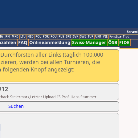
Servert
TA
JPN
MKD
LTU
NED
POL
POR
ROU
RUS
SRB
SVK
SWE
TUR
UKR
VIE
FontSize:11pt
ozahlen
FAQ
Onlineanmeldung
Swiss-Manager
ÖSB
FIDE
urchforsten aller Links (täglich 100.000
ieren, werden bei allen Turnieren, die
ch folgenden Knopf angezeigt:
U12
dschach Steiermark,Letzter Upload: IS Prof. Hans Stummer
Suchen