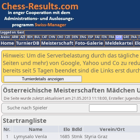
Logged on: Gast
Arabic
ARM
AZE
BIH
BUL
CAT
CHN
CRO
CZE
DEN
ENG
ESP
FAI
FIN
FRA
GER
GRE
INA
I
Home
TurnierDB
Meisterschaft
Foto-Galerie
Meldekartei
El
Hinweis: Um die Serverbelastung durch das tägliche D
Seiten und mehr) von Google, Yahoo und Co zu reduz
bereits seit 5 Tagen beendet sind die Links erst dur
Österreichische Meisterschaften Mädchen 
Die Seite wurde zuletzt aktualisiert am 21.05.2013 11:18:00, Ersteller: Jugen
Suche nach Spieler
Startrangliste
Nr.
Name
Elo
Bdld
Verein/Ort
1
Lymysalo Venla
1685
Stmk
Styria Graz