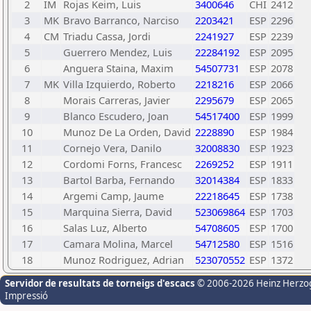
2
IM
Rojas Keim, Luis
3400646
CHI
2412
3
MK
Bravo Barranco, Narciso
2203421
ESP
2296
4
CM
Triadu Cassa, Jordi
2241927
ESP
2239
5
Guerrero Mendez, Luis
22284192
ESP
2095
6
Anguera Staina, Maxim
54507731
ESP
2078
7
MK
Villa Izquierdo, Roberto
2218216
ESP
2066
8
Morais Carreras, Javier
2295679
ESP
2065
9
Blanco Escudero, Joan
54517400
ESP
1999
10
Munoz De La Orden, David
2228890
ESP
1984
11
Cornejo Vera, Danilo
32008830
ESP
1923
12
Cordomi Forns, Francesc
2269252
ESP
1911
13
Bartol Barba, Fernando
32014384
ESP
1833
14
Argemi Camp, Jaume
22218645
ESP
1738
15
Marquina Sierra, David
523069864
ESP
1703
16
Salas Luz, Alberto
54708605
ESP
1700
17
Camara Molina, Marcel
54712580
ESP
1516
18
Munoz Rodriguez, Adrian
523070552
ESP
1372
Servidor de resultats de torneigs d'escacs
© 2006-2026 Heinz Herzo
Impressió