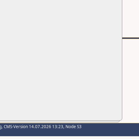
g
, CMS-Version 14.07.2026 13:23, Node S3