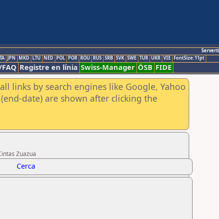
Servert
TA
JPN
MKD
LTU
NED
POL
POR
ROU
RUS
SRB
SVK
SWE
TUR
UKR
VIE
FontSize:11pt
/FAQ
Registre en línia
Swiss-Manager
ÖSB
FIDE
all links by search engines like Google, Yahoo
(end-date) are shown after clicking the
Cintas Zuazua
Cerca