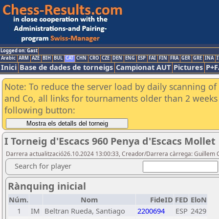
Logged on: Gast
Arabic
ARM
AZE
BIH
BUL
CAT
CHN
CRO
CZE
DEN
ENG
ESP
FAI
FIN
FRA
GER
GRE
INA
I
Inici
Base de dades de torneigs
Campionat AUT
Pictures
P+F
Note: To reduce the server load by daily scanning of 
and Co, all links for tournaments older than 2 weeks 
following button:
I Torneig d'Escacs 960 Penya d'Escacs Mollet
Darrera actualització26.10.2024 13:00:33, Creador/Darrera càrrega: Guillem 
Search for player
Rànquing inicial
Núm.
Nom
FideID
FED
EloN
1
IM
Beltran Rueda, Santiago
2200694
ESP
2429