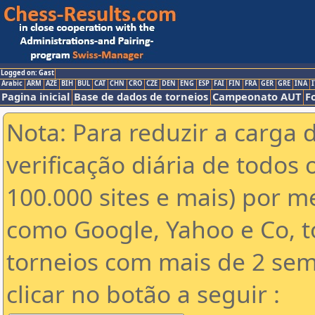
Logged on: Gast
Arabic
ARM
AZE
BIH
BUL
CAT
CHN
CRO
CZE
DEN
ENG
ESP
FAI
FIN
FRA
GER
GRE
INA
I
Pagina inicial
Base de dados de torneios
Campeonato AUT
F
Nota: Para reduzir a carga 
verificação diária de todos 
100.000 sites e mais) por 
como Google, Yahoo e Co, t
torneios com mais de 2 sem
clicar no botão a seguir :