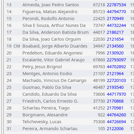
13
Almeida, Joao Pedro Santos
67218
22787534
1
14
Figueroa, Matias Alejandro
85723
44794770
1
15
Perondi, Rodolfo Antonio
22425
2170949
1
16
Silva E Souza, Arthur Nunes Da
73747
44732244
1
17
Da Silva, Anderson Batista Brum
44017
2186217
1
18
Da Silva, Joao Carlos Orguim
22030
2121654
1
19
CM
Boabaid, Jorge Alberto Duardes
34947
2134560
1
20
Predebon, Eduardo Angonesi
7996
2130920
1
21
Escalante, Vitor Gabriel Araujo
67860
22793097
1
22
Petry, Jesus Brignol
69763
44702892
1
23
Mentges, Antonio Esidio
21107
2121964
1
24
Machado, Vinicius De Camargo
48199
22720103
1
25
Gusmao, Pablo Da Silva
46487
2193540
1
26
Candido, Eduardo Da Silva
73606
44717970
1
27
Friedrich, Carlos Ernesto G.
37730
2170868
1
28
Scharlau Pereira, Tiago
41252
2170981
1
29
Borgmann, Alexandre
922
44764260
1
30
Telichevesky, Lucas
75308
44726694
1
31
Pereira, Armando Scharlau
105
2122006
1