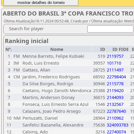
ABERTO DO BRASIL 3ª COPA FRANCISCO TROI
Última Atualização18.11.2024 00:52:48, Criado por / Última atualização: Metr
Search for player
Ranking inicial
Nº.
Nome
ID
ID FIDE
E
1
FM
Menna Barreto, Felipe Kubiaki
519
2119757
2
2
IM
Rodi, Luis Ernesto
39557
101710
2
3
FM
Gattass, Allan
28725
2111497
2
4
CM
Jardim, Frederico Rodrigues
68592
22798404
2
5
Da Silva Borges, Rodrigo
30946
2115778
2
6
Caetano, Hugo Zanotti Mendonca
25388
2119420
2
7
Martins, Anderson Donay
36615
2144093
2
8
Fonseca, Luis Ernesto Serra Azul
1546
2132567
2
9
Calazans, Joao Pedro Arsego
67223
22787640
1
10
NM
Pertuzatti, Daniel
28964
2110962
1
11
Sanfelici Bazanella, Alexandre
75636
324093783
1
12
Calsing, Ado
3216
22740074
1