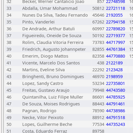
32
Becker, Werner Cantalicio Joao
857
22748598
1
33
Abdalla, Umar Mohammad
50812
22721118
1
34
Nunes Da Silva, Tadeu Fernando
45646
2192055
1
35
Pinto, Vanderlei
67262
22794158
1
36
De Andrade, Arthur Batuli
60997
22789820
1
37
Figueiredo, Oneide De Souza
50192
22719377
1
38
Rolim, Claudia Vitoria Ferreira
73783
44717997
1
39
Friedrich, Augusto Johannpeter
82855
44761384
1
40
Emerim, Diogo Mattos
82358
44770880
1
41
Vicente, Marcelo Dos Santos
438
2122189
42
Martins, Eveline Silva
22292
2123428
43
Bringhenti, Bruno Domingues
46970
2198959
44
Lopez, Sandy Castro
53234
22735801
45
Freitas, Gustavo Araujo
79948
44743580
46
Quintanilha, Luiz Filipe Muller
86601
44785925
47
De Souza, Moises Rodrigues
88443
44791461
48
Pagnan, Rodrigo
78590
44738986
49
Necke, Vitor Peixoto
88912
44791518
50
Lopes, Guilherme Beche
77534
44735243
51
Costa, Eduardo Ferraz
89758