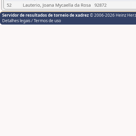
52
Lauterio, Joana Mycaella da Rosa
92872
Servidor de resultados de torneio de xadrez
© 2006-2026 Heinz Her
Detalhes legais / Termos de uso