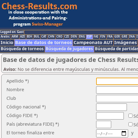
Logged on: Gast
Arabic
ARM
AZE
BIH
BUL
CAT
CHN
CRO
CZE
DEN
ENG
ESP
FAI
FIN
FRA
GER
GRE
INA
I
Inicio
Base de datos de torneos
Campeonato AUT
Imágenes
Búsqueda de torneos
Búsqueda de jugadores
Búsqueda de partida
Base de datos de jugadores de Chess Result
Aviso:
No se diferencia entre mayúsculas y minúsculas. Al men
Apellido *)
Nombre
Club
Código nacional *)
Código FIDE *)
Só
País (abreviatura FIDE) *)
Só
El torneo finaliza entre
y